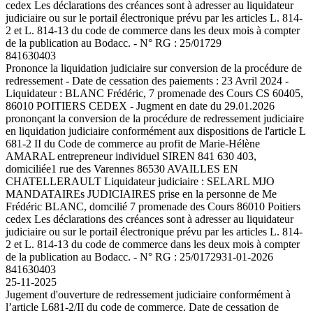
cedex Les déclarations des créances sont à adresser au liquidateur
judiciaire ou sur le portail électronique prévu par les articles L. 814-
2 et L. 814-13 du code de commerce dans les deux mois à compter
de la publication au Bodacc. - N° RG : 25/01729
841630403
Prononce la liquidation judiciaire sur conversion de la procédure de
redressement - Date de cessation des paiements : 23 Avril 2024 -
Liquidateur : BLANC Frédéric, 7 promenade des Cours CS 60405,
86010 POITIERS CEDEX - Jugment en date du 29.01.2026
prononçant la conversion de la procédure de redressement judiciaire
en liquidation judiciaire conformément aux dispositions de l'article L
681-2 II du Code de commerce au profit de Marie-Hélène
AMARAL entrepreneur individuel SIREN 841 630 403,
domiciliée1 rue des Varennes 86530 AVAILLES EN
CHATELLERAULT Liquidateur judiciaire : SELARL MJO
MANDATAIREs JUDICIAIRES prise en la personne de Me
Frédéric BLANC, domcilié 7 promenade des Cours 86010 Poitiers
cedex Les déclarations des créances sont à adresser au liquidateur
judiciaire ou sur le portail électronique prévu par les articles L. 814-
2 et L. 814-13 du code de commerce dans les deux mois à compter
de la publication au Bodacc. - N° RG : 25/01729
31-01-2026
841630403
25-11-2025
Jugement d'ouverture de redressement judiciaire conformément à
l’article L681-2/II du code de commerce. Date de cessation de