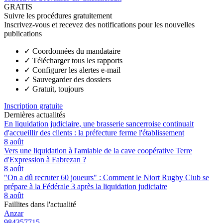
GRATIS
Suivre les procédures gratuitement
Inscrivez-vous et recevez des notifications pour les nouvelles
publications
✓
Coordonnées du mandataire
✓
Télécharger tous les rapports
✓
Configurer les alertes e-mail
✓
Sauvegarder des dossiers
✓
Gratuit, toujours
Inscription gratuite
Dernières actualités
En liquidation judiciaire, une brasserie sancerroise continuait
d'accueillir des clients : la préfecture ferme l'établissement
8 août
Vers une liquidation à l'amiable de la cave coopérative Terre
d'Expression à Fabrezan ?
8 août
"On a dû recruter 60 joueurs" : Comment le Niort Rugby Club se
prépare à la Fédérale 3 après la liquidation judiciaire
8 août
Faillites dans l'actualité
Anzar
984357715