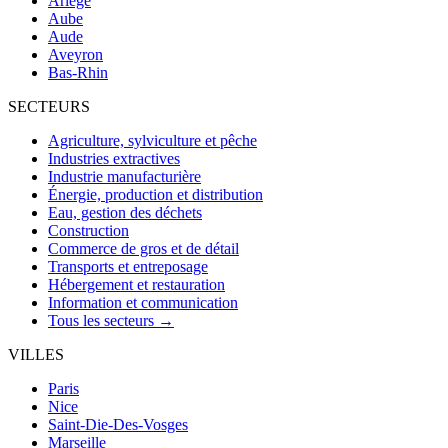
Ariège
Aube
Aude
Aveyron
Bas-Rhin
SECTEURS
Agriculture, sylviculture et pêche
Industries extractives
Industrie manufacturière
Énergie, production et distribution
Eau, gestion des déchets
Construction
Commerce de gros et de détail
Transports et entreposage
Hébergement et restauration
Information et communication
Tous les secteurs →
VILLES
Paris
Nice
Saint-Die-Des-Vosges
Marseille