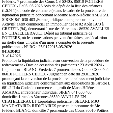
Frédéric, 7 promenade des Cours CS 60405, 86010 POITIERS
CEDEX - Le05..05.2026 Avis de dépôt de la liste des créances
(L624-1) du code de commerce) dans le cadre de la procédure de
liquidation judiciaire concernant Madame Marie-Hélène AMARAL,
SIREN 841 630 403 ,Forme juridique : entrepreneur individuel
Activité: agent commercial en immobilier née le 02 Août 1973 à
CRETEIL (94), demeurant 1 rue des Varennes - 86530 AVAILLES
EN CHATELLERAULT Dépôt au tribunal judiciaire de
POITIERS, où les contestations peuvent être faites par décalartion
au greffe dans un délai d'un mois à compter de la présente
publication. - N° RG : 25/01729
15-05-2026
841630403
31-01-2026
Prononce la liquidation judiciaire sur conversion de la procédure de
redressement - Date de cessation des paiements : 23 Avril 2024 -
Liquidateur : BLANC Frédéric, 7 promenade des Cours CS 60405,
86010 POITIERS CEDEX - Jugment en date du 29.01.2026
prononçant la conversion de la procédure de redressement judiciaire
en liquidation judiciaire conformément aux dispositions de l'article L
681-2 II du Code de commerce au profit de Marie-Hélène
AMARAL entrepreneur individuel SIREN 841 630 403,
domiciliée1 rue des Varennes 86530 AVAILLES EN
CHATELLERAULT Liquidateur judiciaire : SELARL MJO
MANDATAIREs JUDICIAIRES prise en la personne de Me
Frédéric BLANC, domcilié 7 promenade des Cours 86010 Poitiers