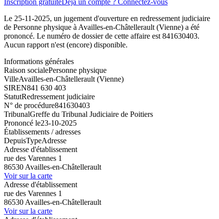
Inscription gratuite
Déjà un compte ? Connectez-vous
Le 25-11-2025, un jugement d'ouverture en redressement judiciaire
de Personne physique à Availles-en-Châtellerault (Vienne) a été
prononcé. Le numéro de dossier de cette affaire est 841630403.
Aucun rapport n'est (encore) disponible.
Informations générales
Raison sociale
Personne physique
Ville
Availles-en-Châtellerault (Vienne)
SIREN
841 630 403
Statut
Redressement judiciaire
N° de procédure
841630403
Tribunal
Greffe du Tribunal Judiciaire de Poitiers
Prononcé le
23-10-2025
Établissements / adresses
Depuis
Type
Adresse
Adresse d'établissement
rue des Varennes 1
86530 Availles-en-Châtellerault
Voir sur la carte
Adresse d'établissement
rue des Varennes 1
86530 Availles-en-Châtellerault
Voir sur la carte