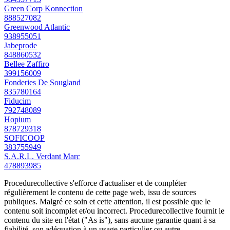
Green Corp Konnection
888527082
Greenwood Atlantic
938955051
Jabeprode
848860532
Bellee Zaffiro
399156009
Fonderies De Sougland
835780164
Fiducim
792748089
Hopium
878729318
SOFICOOP
383755949
S.A.R.L. Verdant Marc
478893985
Procedurecollective s'efforce d'actualiser et de compléter
régulièrement le contenu de cette page web, issu de sources
publiques. Malgré ce soin et cette attention, il est possible que le
contenu soit incomplet et/ou incorrect. Procedurecollective fournit le
contenu du site en l'état ("As is"), sans aucune garantie quant à sa
fiabilité, son adéquation à un usage particulier ou autre.