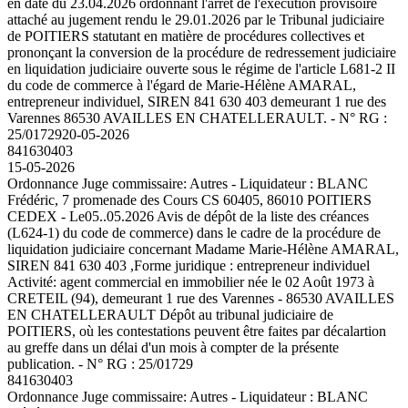
en date du 23.04.2026 ordonnant l'arrêt de l'exécution provisoire
attaché au jugement rendu le 29.01.2026 par le Tribunal judiciaire
de POITIERS statutant en matière de procédures collectives et
prononçant la conversion de la procédure de redressement judiciaire
en liquidation judiciaire ouverte sous le régime de l'article L681-2 II
du code de commerce à l'égard de Marie-Hélène AMARAL,
entrepreneur individuel, SIREN 841 630 403 demeurant 1 rue des
Varennes 86530 AVAILLES EN CHATELLERAULT. - N° RG :
25/01729
20-05-2026
841630403
15-05-2026
Ordonnance Juge commissaire: Autres - Liquidateur : BLANC
Frédéric, 7 promenade des Cours CS 60405, 86010 POITIERS
CEDEX - Le05..05.2026 Avis de dépôt de la liste des créances
(L624-1) du code de commerce) dans le cadre de la procédure de
liquidation judiciaire concernant Madame Marie-Hélène AMARAL,
SIREN 841 630 403 ,Forme juridique : entrepreneur individuel
Activité: agent commercial en immobilier née le 02 Août 1973 à
CRETEIL (94), demeurant 1 rue des Varennes - 86530 AVAILLES
EN CHATELLERAULT Dépôt au tribunal judiciaire de
POITIERS, où les contestations peuvent être faites par décalartion
au greffe dans un délai d'un mois à compter de la présente
publication. - N° RG : 25/01729
841630403
Ordonnance Juge commissaire: Autres - Liquidateur : BLANC