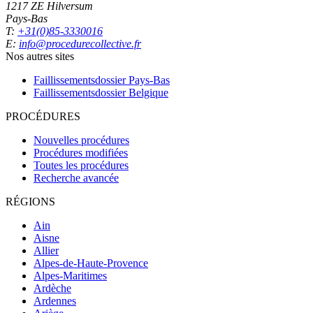
1217 ZE Hilversum
Pays-Bas
T:
+31(0)85-3330016
E:
info@procedurecollective.fr
Nos autres sites
Faillissementsdossier
Pays-Bas
Faillissementsdossier
Belgique
PROCÉDURES
Nouvelles procédures
Procédures modifiées
Toutes les procédures
Recherche avancée
RÉGIONS
Ain
Aisne
Allier
Alpes-de-Haute-Provence
Alpes-Maritimes
Ardèche
Ardennes