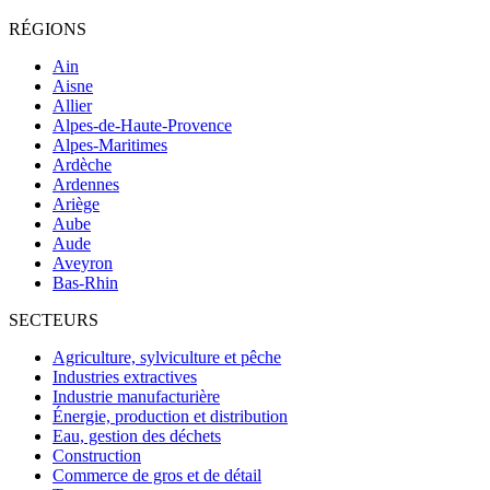
RÉGIONS
Ain
Aisne
Allier
Alpes-de-Haute-Provence
Alpes-Maritimes
Ardèche
Ardennes
Ariège
Aube
Aude
Aveyron
Bas-Rhin
SECTEURS
Agriculture, sylviculture et pêche
Industries extractives
Industrie manufacturière
Énergie, production et distribution
Eau, gestion des déchets
Construction
Commerce de gros et de détail