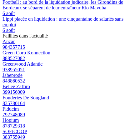
Football : au bord de la liquidation judicaire, les Girondins de
Bordeaux se séparent de leur entraîneur Rio Mavuba
6 août
Lippi placée en liquidation : une cinquantaine de salariés sans
emploi
6 août
Faillites dans l'actualité
Anzar
984357715
Green Corp Konnection
888527082
Greenwood Atlantic
938955051
Jabeprode
848860532
Bellee Zaffiro
399156009
Fonderies De Sougland
835780164
Fiducim
792748089
Hopium
878729318
SOFICOOP
383755949