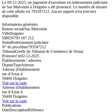
Le 09-12-2025, un jugement d'ouverture en redressement judiciaire
de Sas Malvoisin à Doignies a été prononcé. Le numéro de dossier
de cette affaire est 793187212. Aucun rapport n'est (encore)
disponible.
Informations générales
Raison sociale
Sas Malvoisin
Ville
Doignies
SIREN
793 187 212
Statut
Redressement judiciaire
N° de procédure
793187212
Tribunal
Greffe du Tribunal de Commerce de Douai
Prononcé le
02-12-2025
Établissements / adresses
Depuis
Type
Adresse
Adresse d'établissement
rue d'Arras 4
59400 Doignies
Voir sur la carte
Adresse d'établissement
rue d'Arras 4
59400 Doignies
Voir sur la carte
Publications
Date
Description
Référence