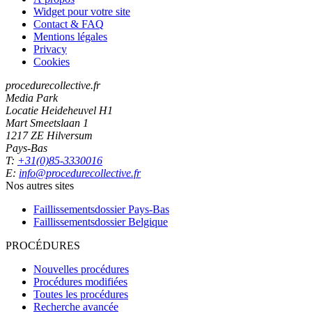
Widget pour votre site
Contact & FAQ
Mentions légales
Privacy
Cookies
procedurecollective.fr
Media Park
Locatie Heideheuvel H1
Mart Smeetslaan 1
1217 ZE Hilversum
Pays-Bas
T:
+31(0)85-3330016
E:
info@procedurecollective.fr
Nos autres sites
Faillissementsdossier
Pays-Bas
Faillissementsdossier
Belgique
PROCÉDURES
Nouvelles procédures
Procédures modifiées
Toutes les procédures
Recherche avancée