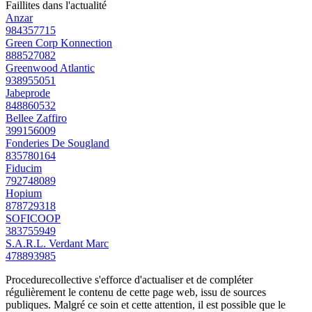
Faillites dans l'actualité
Anzar
984357715
Green Corp Konnection
888527082
Greenwood Atlantic
938955051
Jabeprode
848860532
Bellee Zaffiro
399156009
Fonderies De Sougland
835780164
Fiducim
792748089
Hopium
878729318
SOFICOOP
383755949
S.A.R.L. Verdant Marc
478893985
Procedurecollective s'efforce d'actualiser et de compléter
régulièrement le contenu de cette page web, issu de sources
publiques. Malgré ce soin et cette attention, il est possible que le