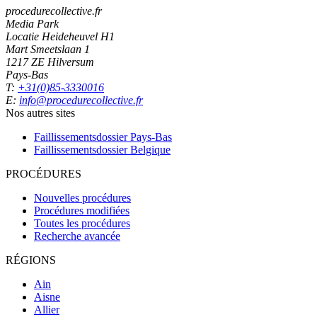
procedurecollective.fr
Media Park
Locatie Heideheuvel H1
Mart Smeetslaan 1
1217 ZE Hilversum
Pays-Bas
T:
+31(0)85-3330016
E:
info@procedurecollective.fr
Nos autres sites
Faillissementsdossier
Pays-Bas
Faillissementsdossier
Belgique
PROCÉDURES
Nouvelles procédures
Procédures modifiées
Toutes les procédures
Recherche avancée
RÉGIONS
Ain
Aisne
Allier