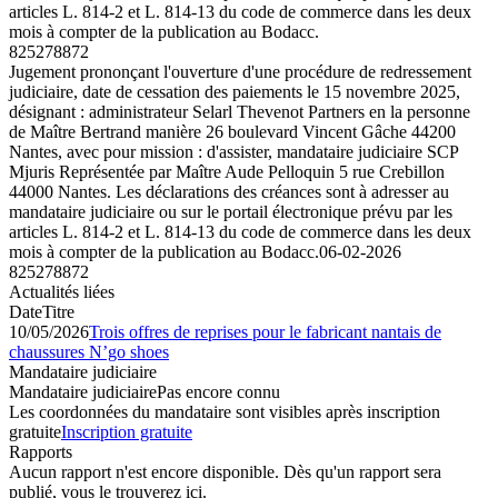
articles L. 814-2 et L. 814-13 du code de commerce dans les deux
mois à compter de la publication au Bodacc.
825278872
Jugement prononçant l'ouverture d'une procédure de redressement
judiciaire, date de cessation des paiements le 15 novembre 2025,
désignant : administrateur Selarl Thevenot Partners en la personne
de Maître Bertrand manière 26 boulevard Vincent Gâche 44200
Nantes, avec pour mission : d'assister, mandataire judiciaire SCP
Mjuris Représentée par Maître Aude Pelloquin 5 rue Crebillon
44000 Nantes. Les déclarations des créances sont à adresser au
mandataire judiciaire ou sur le portail électronique prévu par les
articles L. 814-2 et L. 814-13 du code de commerce dans les deux
mois à compter de la publication au Bodacc.
06-02-2026
825278872
Actualités liées
Date
Titre
10/05/2026
Trois offres de reprises pour le fabricant nantais de
chaussures N’go shoes
Mandataire judiciaire
Mandataire judiciaire
Pas encore connu
Les coordonnées du mandataire sont visibles après inscription
gratuite
Inscription gratuite
Rapports
Aucun rapport n'est encore disponible. Dès qu'un rapport sera
publié, vous le trouverez ici.