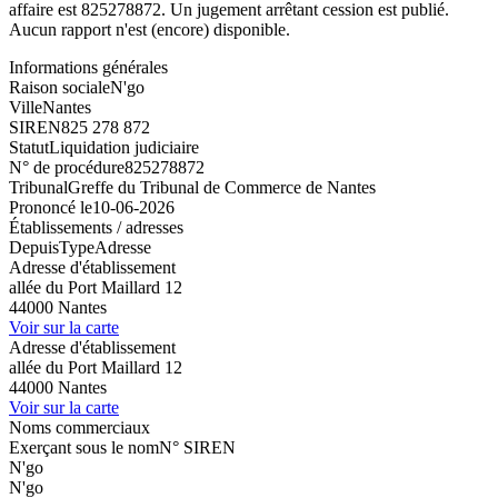
affaire est 825278872. Un jugement arrêtant cession est publié.
Aucun rapport n'est (encore) disponible.
Informations générales
Raison sociale
N'go
Ville
Nantes
SIREN
825 278 872
Statut
Liquidation judiciaire
N° de procédure
825278872
Tribunal
Greffe du Tribunal de Commerce de Nantes
Prononcé le
10-06-2026
Établissements / adresses
Depuis
Type
Adresse
Adresse d'établissement
allée du Port Maillard 12
44000 Nantes
Voir sur la carte
Adresse d'établissement
allée du Port Maillard 12
44000 Nantes
Voir sur la carte
Noms commerciaux
Exerçant sous le nom
N° SIREN
N'go
N'go