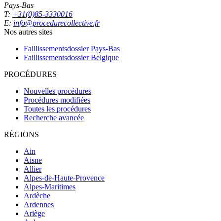
Pays-Bas
T:
+31(0)85-3330016
E:
info@procedurecollective.fr
Nos autres sites
Faillissementsdossier
Pays-Bas
Faillissementsdossier
Belgique
PROCÉDURES
Nouvelles procédures
Procédures modifiées
Toutes les procédures
Recherche avancée
RÉGIONS
Ain
Aisne
Allier
Alpes-de-Haute-Provence
Alpes-Maritimes
Ardèche
Ardennes
Ariège