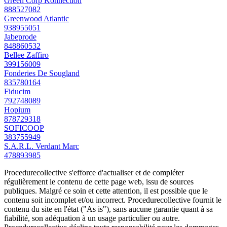
Green Corp Konnection
888527082
Greenwood Atlantic
938955051
Jabeprode
848860532
Bellee Zaffiro
399156009
Fonderies De Sougland
835780164
Fiducim
792748089
Hopium
878729318
SOFICOOP
383755949
S.A.R.L. Verdant Marc
478893985
Procedurecollective s'efforce d'actualiser et de compléter
régulièrement le contenu de cette page web, issu de sources
publiques. Malgré ce soin et cette attention, il est possible que le
contenu soit incomplet et/ou incorrect. Procedurecollective fournit le
contenu du site en l'état ("As is"), sans aucune garantie quant à sa
fiabilité, son adéquation à un usage particulier ou autre.