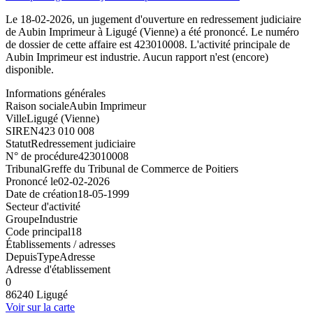
Le 18-02-2026, un jugement d'ouverture en redressement judiciaire
de Aubin Imprimeur à Ligugé (Vienne) a été prononcé. Le numéro
de dossier de cette affaire est 423010008. L'activité principale de
Aubin Imprimeur est industrie. Aucun rapport n'est (encore)
disponible.
Informations générales
Raison sociale
Aubin Imprimeur
Ville
Ligugé (Vienne)
SIREN
423 010 008
Statut
Redressement judiciaire
N° de procédure
423010008
Tribunal
Greffe du Tribunal de Commerce de Poitiers
Prononcé le
02-02-2026
Date de création
18-05-1999
Secteur d'activité
Groupe
Industrie
Code principal
18
Établissements / adresses
Depuis
Type
Adresse
Adresse d'établissement
0
86240 Ligugé
Voir sur la carte