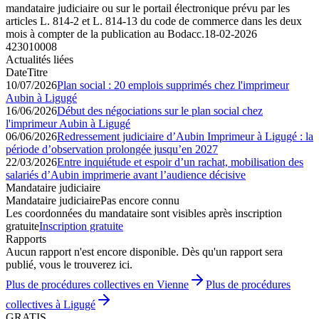
mandataire judiciaire ou sur le portail électronique prévu par les
articles L. 814-2 et L. 814-13 du code de commerce dans les deux
mois à compter de la publication au Bodacc.
18-02-2026
423010008
Actualités liées
Date
Titre
10/07/2026
Plan social : 20 emplois supprimés chez l'imprimeur
Aubin à Ligugé
16/06/2026
Début des négociations sur le plan social chez
l'imprimeur Aubin à Ligugé
06/06/2026
Redressement judiciaire d’Aubin Imprimeur à Ligugé : la
période d’observation prolongée jusqu’en 2027
22/03/2026
Entre inquiétude et espoir d’un rachat, mobilisation des
salariés d’Aubin imprimerie avant l’audience décisive
Mandataire judiciaire
Mandataire judiciaire
Pas encore connu
Les coordonnées du mandataire sont visibles après inscription
gratuite
Inscription gratuite
Rapports
Aucun rapport n'est encore disponible. Dès qu'un rapport sera
publié, vous le trouverez ici.
Plus de procédures collectives en Vienne
Plus de procédures
collectives à Ligugé
GRATIS