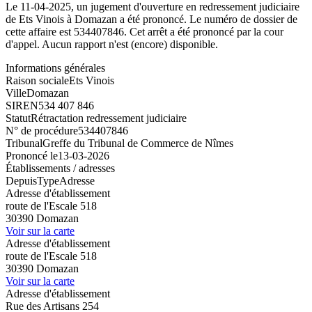
Le 11-04-2025, un jugement d'ouverture en redressement judiciaire
de Ets Vinois à Domazan a été prononcé. Le numéro de dossier de
cette affaire est 534407846. Cet arrêt a été prononcé par la cour
d'appel. Aucun rapport n'est (encore) disponible.
Informations générales
Raison sociale
Ets Vinois
Ville
Domazan
SIREN
534 407 846
Statut
Rétractation redressement judiciaire
N° de procédure
534407846
Tribunal
Greffe du Tribunal de Commerce de Nîmes
Prononcé le
13-03-2026
Établissements / adresses
Depuis
Type
Adresse
Adresse d'établissement
route de l'Escale 518
30390 Domazan
Voir sur la carte
Adresse d'établissement
route de l'Escale 518
30390 Domazan
Voir sur la carte
Adresse d'établissement
Rue des Artisans 254