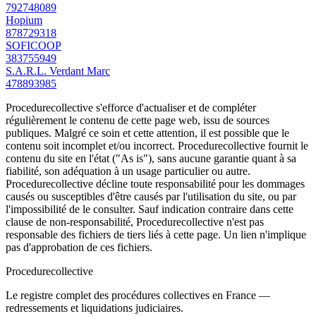
792748089
Hopium
878729318
SOFICOOP
383755949
S.A.R.L. Verdant Marc
478893985
Procedurecollective s'efforce d'actualiser et de compléter
régulièrement le contenu de cette page web, issu de sources
publiques. Malgré ce soin et cette attention, il est possible que le
contenu soit incomplet et/ou incorrect. Procedurecollective fournit le
contenu du site en l'état ("As is"), sans aucune garantie quant à sa
fiabilité, son adéquation à un usage particulier ou autre.
Procedurecollective décline toute responsabilité pour les dommages
causés ou susceptibles d'être causés par l'utilisation du site, ou par
l'impossibilité de le consulter. Sauf indication contraire dans cette
clause de non-responsabilité, Procedurecollective n'est pas
responsable des fichiers de tiers liés à cette page. Un lien n'implique
pas d'approbation de ces fichiers.
Procedure
collective
Le registre complet des procédures collectives en France —
redressements et liquidations judiciaires.