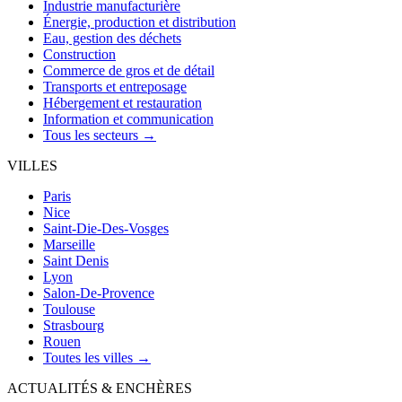
Industrie manufacturière
Énergie, production et distribution
Eau, gestion des déchets
Construction
Commerce de gros et de détail
Transports et entreposage
Hébergement et restauration
Information et communication
Tous les secteurs →
VILLES
Paris
Nice
Saint-Die-Des-Vosges
Marseille
Saint Denis
Lyon
Salon-De-Provence
Toulouse
Strasbourg
Rouen
Toutes les villes →
ACTUALITÉS & ENCHÈRES