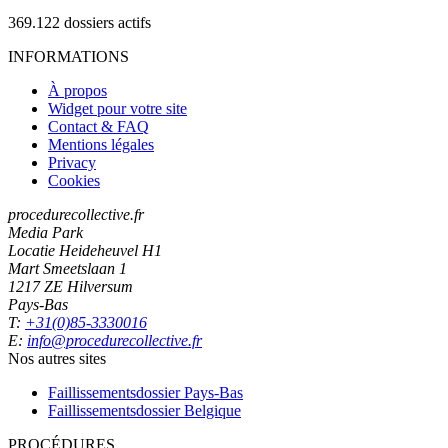
369.122
dossiers actifs
INFORMATIONS
À propos
Widget pour votre site
Contact & FAQ
Mentions légales
Privacy
Cookies
procedurecollective.fr
Media Park
Locatie Heideheuvel H1
Mart Smeetslaan 1
1217 ZE Hilversum
Pays-Bas
T:
+31(0)85-3330016
E:
info@procedurecollective.fr
Nos autres sites
Faillissementsdossier
Pays-Bas
Faillissementsdossier
Belgique
PROCÉDURES