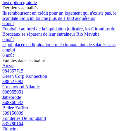
Inscription gratuite
Dernières actualités
Ils remboursent un crédit pour un logement qui n'existe pas, le
scandale Fiducim touche plus de 1 000 acquéreurs
6 août
Football : au bord de la liquidation judicaire, les Girondins de
Bordeaux se séparent de leur entraîneur Rio Mavuba
6 août
Lippi placée en liquidation : une cinquantaine de salariés sans
emploi
6 août
Faillites dans l'actualité
Anzar
984357715
Green Corp Konnection
888527082
Greenwood Atlantic
938955051
Jabeprode
848860532
Bellee Zaffiro
399156009
Fonderies De Sougland
835780164
Fiducim