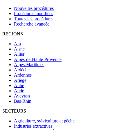
Nouvelles procédures
Procédures modifiées
Toutes les procédures
Recherche avancée
RÉGIONS
Ain
Aisne
Allier
Alpes-de-Haute-Provence
Alpes-Maritimes
Ardèche
Ardennes
Ariège
Aube
Aude
Aveyron
Bas-Rhin
SECTEURS
Agriculture, sylviculture et pêche
Industries extractives