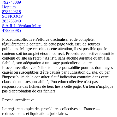
792748089
Hopium
878729318
SOFICOOP
383755949
S.A.R.L. Verdant Marc
478893985
Procedurecollective s'efforce d'actualiser et de compléter
régulièrement le contenu de cette page web, issu de sources
publiques. Malgré ce soin et cette attention, il est possible que le
contenu soit incomplet et/ou incorrect. Procedurecollective fournit le
contenu du site en l'état ("As is"), sans aucune garantie quant à sa
fiabilité, son adéquation à un usage particulier ou autre.
Procedurecollective décline toute responsabilité pour les dommages
causés ou susceptibles d'être causés par l'utilisation du site, ou par
l'impossibilité de le consulter. Sauf indication contraire dans cette
clause de non-responsabilité, Procedurecollective n'est pas
responsable des fichiers de tiers liés à cette page. Un lien n'implique
pas d'approbation de ces fichiers.
Procedure
collective
Le registre complet des procédures collectives en France —
redressements et liquidations judiciaires.