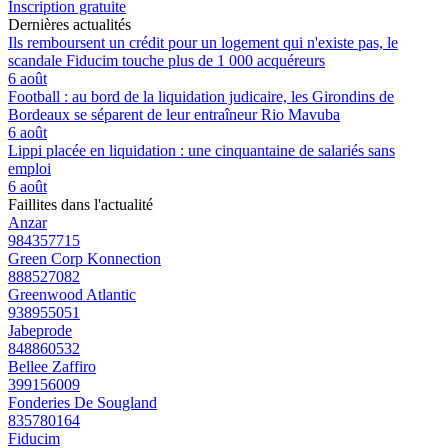
Inscription gratuite
Dernières actualités
Ils remboursent un crédit pour un logement qui n'existe pas, le
scandale Fiducim touche plus de 1 000 acquéreurs
6 août
Football : au bord de la liquidation judicaire, les Girondins de
Bordeaux se séparent de leur entraîneur Rio Mavuba
6 août
Lippi placée en liquidation : une cinquantaine de salariés sans
emploi
6 août
Faillites dans l'actualité
Anzar
984357715
Green Corp Konnection
888527082
Greenwood Atlantic
938955051
Jabeprode
848860532
Bellee Zaffiro
399156009
Fonderies De Sougland
835780164
Fiducim