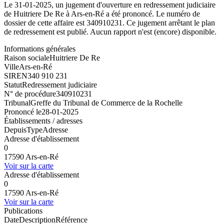
Le 31-01-2025, un jugement d'ouverture en redressement judiciaire
de Huitriere De Re à Ars-en-Ré a été prononcé. Le numéro de
dossier de cette affaire est 340910231. Ce jugement arrêtant le plan
de redressement est publié. Aucun rapport n'est (encore) disponible.
Informations générales
Raison sociale
Huitriere De Re
Ville
Ars-en-Ré
SIREN
340 910 231
Statut
Redressement judiciaire
N° de procédure
340910231
Tribunal
Greffe du Tribunal de Commerce de la Rochelle
Prononcé le
28-01-2025
Établissements / adresses
Depuis
Type
Adresse
Adresse d'établissement
0
17590 Ars-en-Ré
Voir sur la carte
Adresse d'établissement
0
17590 Ars-en-Ré
Voir sur la carte
Publications
Date
Description
Référence