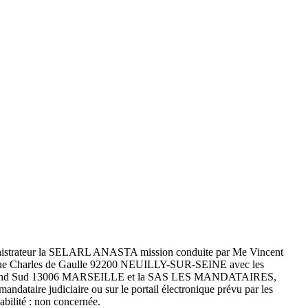
administrateur la SELARL ANASTA mission conduite par Me Vincent
Charles de Gaulle 92200 NEUILLY-SUR-SEINE avec les
me Le Grand Sud 13006 MARSEILLE et la SAS LES MANDATAIRES,
aire judiciaire ou sur le portail électronique prévu par les
bilité : non concernée.