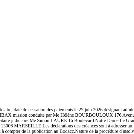
diciaire, date de cessation des paiements le 25 juin 2026 désignant 
BAX mission conduite par Me Hélène BOURBOULOUX 176 Avenue 
tion, mandataire judiciaire Me Simon LAURE 16 Boulevard Notre Da
6 MARSEILLE Les déclarations des créances sont à adresser au mandat
à compter de la publication au Bodacc.Nature de la procédure d'insolva