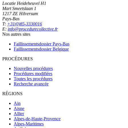
Locatie Heideheuvel H1
Mart Smeetslaan 1
1217 ZE Hilversum
Pays-Bas
T:
+31(0)85-3330016
E:
info@procedurecollective.fr
Nos autres sites
Faillissementsdossier
Pays-Bas
Faillissementsdossier
Belgique
PROCÉDURES
Nouvelles procédures
Procédures modifiées
Toutes les procédures
Recherche avancée
RÉGIONS
Ain
Aisne
Allier
Alpes-de-Haute-Provence
Alpes-Maritimes