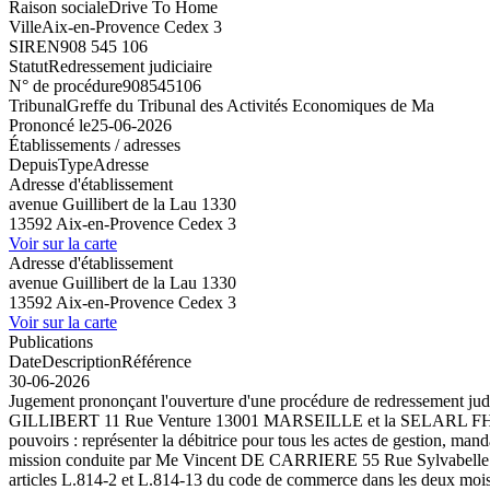
Raison sociale
Drive To Home
Ville
Aix-en-Provence Cedex 3
SIREN
908 545 106
Statut
Redressement judiciaire
N° de procédure
908545106
Tribunal
Greffe du Tribunal des Activités Economiques de Ma
Prononcé le
25-06-2026
Établissements / adresses
Depuis
Type
Adresse
Adresse d'établissement
avenue Guillibert de la Lau 1330
13592 Aix-en-Provence Cedex 3
Voir sur la carte
Adresse d'établissement
avenue Guillibert de la Lau 1330
13592 Aix-en-Provence Cedex 3
Voir sur la carte
Publications
Date
Description
Référence
30-06-2026
Jugement prononçant l'ouverture d'une procédure de redressement ju
GILLIBERT 11 Rue Venture 13001 MARSEILLE et la SELARL FH
pouvoirs : représenter la débitrice pour tous les actes de ges
mission conduite par Me Vincent DE CARRIERE 55 Rue Sylvabelle 1300
articles L.814-2 et L.814-13 du code de commerce dans les deux mois 