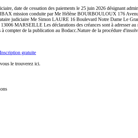
diciaire, date de cessation des paiements le 25 juin 2026 désignant 
BAX mission conduite par Me Hélène BOURBOULOUX 176 Avenue 
tion, mandataire judiciaire Me Simon LAURE 16 Boulevard Notre Da
6 MARSEILLE Les déclarations des créances sont à adresser au mandat
à compter de la publication au Bodacc.Nature de la procédure d'insolva
Inscription gratuite
vous le trouverez ici.
ions