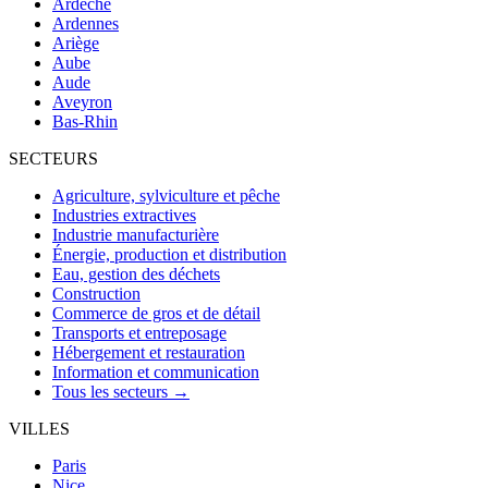
Ardèche
Ardennes
Ariège
Aube
Aude
Aveyron
Bas-Rhin
SECTEURS
Agriculture, sylviculture et pêche
Industries extractives
Industrie manufacturière
Énergie, production et distribution
Eau, gestion des déchets
Construction
Commerce de gros et de détail
Transports et entreposage
Hébergement et restauration
Information et communication
Tous les secteurs →
VILLES
Paris
Nice