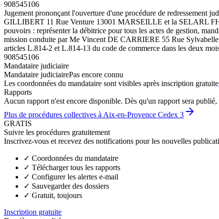
908545106
Jugement prononçant l'ouverture d'une procédure de redressement ju
GILLIBERT 11 Rue Venture 13001 MARSEILLE et la SELARL FH
pouvoirs : représenter la débitrice pour tous les actes de ges
mission conduite par Me Vincent DE CARRIERE 55 Rue Sylvabelle 1300
articles L.814-2 et L.814-13 du code de commerce dans les deux mois 
908545106
Mandataire judiciaire
Mandataire judiciaire
Pas encore connu
Les coordonnées du mandataire sont visibles après inscription gratuite
Rapports
Aucun rapport n'est encore disponible. Dès qu'un rapport sera publié, 
Plus de procédures collectives à Aix-en-Provence Cedex 3
GRATIS
Suivre les procédures gratuitement
Inscrivez-vous et recevez des notifications pour les nouvelles publicat
✓
Coordonnées du mandataire
✓
Télécharger tous les rapports
✓
Configurer les alertes e-mail
✓
Sauvegarder des dossiers
✓
Gratuit, toujours
Inscription gratuite