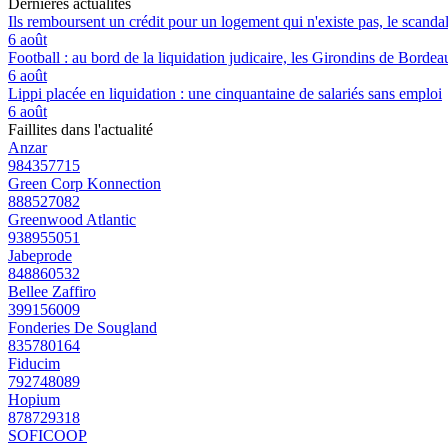
Dernières actualités
Ils remboursent un crédit pour un logement qui n'existe pas, le scand
6 août
Football : au bord de la liquidation judicaire, les Girondins de Borde
6 août
Lippi placée en liquidation : une cinquantaine de salariés sans emploi
6 août
Faillites dans l'actualité
Anzar
984357715
Green Corp Konnection
888527082
Greenwood Atlantic
938955051
Jabeprode
848860532
Bellee Zaffiro
399156009
Fonderies De Sougland
835780164
Fiducim
792748089
Hopium
878729318
SOFICOOP