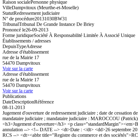
Raison sociale
Personne physique
Ville
Dampvitoux (Meurthe-et-Moselle)
Statut
Redressement judiciaire
N° de procédure
20131030BW31
Tribunal
Tribunal De Grande Instance De Briey
Prononcé le
26-09-2013
Forme juridique
Société À Responsabilité Limitée À Associé Unique
Établissements / adresses
Depuis
Type
Adresse
Adresse d'établissement
rue de la Mairie 17
54470 Dampvitoux
Voir sur la carte
Adresse d'établissement
rue de la Mairie 17
54470 Dampvitoux
Voir sur la carte
Publications
Date
Description
Référence
08-11-2013
Jugement d'ouverture de redressement judiciaire ; date de cessation de
mandataire judiciaire ; mandataire judiciaire : MAROCCOU (Patrick
<h3>Jugement d'ouverture</h3> <p class="standardMargin"><em>Bod
annulation --> <!-- DATE --> <dt>Date : </dt> <dd>26 septembre 201
RCS --> <dt><abbr title="Registre du commerce et des sociétés">