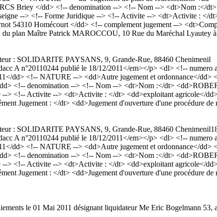
 RCS Briey </dd> <!-- denomination --> <!-- Nom --> <dt>Nom :</
seigne --> <!-- Forme Juridique --> <!-- Activite --> <dt>Activite : <
 Carnot 54310 Homécourt </dd> <!-- complement jugement --> <dt>Comp
ion du plan Maître Patrick MAROCCOU, 10 Rue du Maréchal Lyautey 
ciliateur : SOLIDARITE PAYSANS, 9, Grande-Rue, 88460 Chenimenil
cc A n°20110244 publié le 18/12/2011</em></p> <dl> <!-- numero an
1</dd> <!-- NATURE --> <dd>Autre jugement et ordonnance</dd> <!-- r
</dd> <!-- denomination --> <!-- Nom --> <dt>Nom :</dt> <dd>ROBE
 --> <!-- Activite --> <dt>Activite : </dt> <dd>exploitant agricole</dd
ent Jugement : </dt> <dd>Jugement d'ouverture d'une procédure de
ciliateur : SOLIDARITE PAYSANS, 9, Grande-Rue, 88460 Chenimenil
1
cc A n°20110244 publié le 18/12/2011</em></p> <dl> <!-- numero an
1</dd> <!-- NATURE --> <dd>Autre jugement et ordonnance</dd> <!-- r
</dd> <!-- denomination --> <!-- Nom --> <dt>Nom :</dt> <dd>ROBE
 --> <!-- Activite --> <dt>Activite : </dt> <dd>exploitant agricole</dd
ent Jugement : </dt> <dd>Jugement d'ouverture d'une procédure de
 paiements le 01 Mai 2011 désignant liquidateur Me Eric Bogelmann 53,