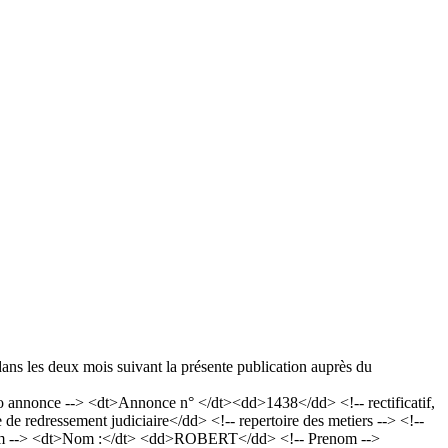
dans les deux mois suivant la présente publication auprès du
nnonce --> <dt>Annonce n° </dt><dd>1438</dd> <!-- rectificatif,
edressement judiciaire</dd> <!-- repertoire des metiers --> <!--
- Nom --> <dt>Nom :</dt> <dd>ROBERT</dd> <!-- Prenom -->