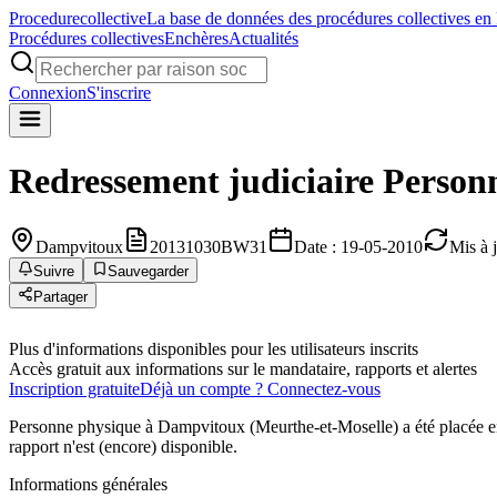
Procedure
collective
La base de données des procédures collectives en
Procédures collectives
Enchères
Actualités
Connexion
S'inscrire
Redressement judiciaire
Person
Dampvitoux
20131030BW31
Date : 19-05-2010
Mis à 
Suivre
Sauvegarder
Partager
Plus d'informations disponibles pour les utilisateurs inscrits
Accès gratuit aux informations sur le mandataire, rapports et alertes
Inscription gratuite
Déjà un compte ? Connectez-vous
Personne physique à Dampvitoux (Meurthe-et-Moselle) a été placée e
rapport n'est (encore) disponible.
Informations générales