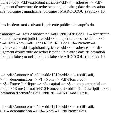
ivite : </dt> <dd>exploitant agricole</dd> <!-- adresse --> <dt>
ment d'ouverture de redressement judiciaire ; date de cessation
ataire judiciaire ; mandataire judiciaire : MAROCCOU (Patrick), 10,
dans les deux mois suivant la présente publication auprès du
nnonce --> <dt>Annonce n° </dt><dd>1438</dd> <!-- rectificatif,
edressement judiciaire</dd> <!-- repertoire des metiers --> <!--
- Nom --> <dt>Nom :</dt> <dd>ROBERT</dd> <!-- Prenom -->
ivite : </dt> <dd>exploitant agricole</dd> <!-- adresse --> <dt>
ment d'ouverture de redressement judiciaire ; date de cessation
ataire judiciaire ; mandataire judiciaire : MAROCCOU (Patrick), 10,
> <dt>Annonce n° </dt><dd>1219</dd> <!-- rectificatif,
> <!-- denomination --> <!-- Nom --> <dt>Nom :</dt>
-- Forme Juridique --> <!-- capital --> <!-- nom commercial -->
:</dt> <dd> 13 rue Carnot 54310 Homécourt </dd> <!-- Descriptif --> <!-
essation d'activité :</dt> <dd>2012-10-31</dd> </dl>
> <dt>Annonce n° </dt><dd>1219</dd> <!-- rectificatif,
> <!-- denomination --> <!-- Nom --> <dt>Nom :</dt>