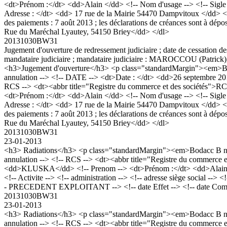
<dt>Prénom :</dt> <dd>Alain </dd> <!-- Nom d'usage --> <!-- Sigle --
Adresse : </dt> <dd> 17 rue de la Mairie 54470 Dampvitoux </dd> <!
des paiements : 7 août 2013 ; les déclarations de créances sont à dép
Rue du Maréchal Lyautey, 54150 Briey</dd> </dl>
20131030BW31
Jugement d'ouverture de redressement judiciaire ; date de cessation de
mandataire judiciaire ; mandataire judiciaire : MAROCCOU (Patrick
<h3>Jugement d'ouverture</h3> <p class="standardMargin"><em>Bod
annulation --> <!-- DATE --> <dt>Date : </dt> <dd>26 septembre 201
RCS --> <dt><abbr title="Registre du commerce et des sociétés">
<dt>Prénom :</dt> <dd>Alain </dd> <!-- Nom d'usage --> <!-- Sigle --
Adresse : </dt> <dd> 17 rue de la Mairie 54470 Dampvitoux </dd> <!
des paiements : 7 août 2013 ; les déclarations de créances sont à dép
Rue du Maréchal Lyautey, 54150 Briey</dd> </dl>
20131030BW31
23-01-2013
<h3> Radiations</h3> <p class="standardMargin"><em>Bodacc B n°2
annulation --> <!-- RCS --> <dt><abbr title="Registre du commerce
<dd>KLUSKA</dd> <!-- Prenom --> <dt>Prénom :</dt> <dd>Alain, Robe
<!-- Activite --> <!-- administration --> <!-- adresse siège social --
- PRECEDENT EXPLOITANT --> <!-- date Effet --> <!-- date Commence
20131030BW31
23-01-2013
<h3> Radiations</h3> <p class="standardMargin"><em>Bodacc B n°2
annulation --> <!-- RCS --> <dt><abbr title="Registre du commerce