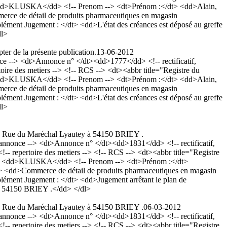
 <dd>KLUSKA</dd> <!-- Prenom --> <dt>Prénom :</dt> <dd>Alain,
mmerce de détail de produits pharmaceutiques en magasin
ément Jugement : </dt> <dd>L'état des créances est déposé au greffe
dl>
ter de la présente publication.
13-06-2012
--> <dt>Annonce n° </dt><dd>1777</dd> <!-- rectificatif,
re des metiers --> <!-- RCS --> <dt><abbr title="Registre du
 <dd>KLUSKA</dd> <!-- Prenom --> <dt>Prénom :</dt> <dd>Alain,
mmerce de détail de produits pharmaceutiques en magasin
ément Jugement : </dt> <dd>L'état des créances est déposé au greffe
dl>
10 Rue du Maréchal Lyautey à 54150 BRIEY .
nonce --> <dt>Annonce n° </dt><dd>1831</dd> <!-- rectificatif,
 repertoire des metiers --> <!-- RCS --> <dt><abbr title="Registre
dt> <dd>KLUSKA</dd> <!-- Prenom --> <dt>Prénom :</dt>
/dt> <dd>Commerce de détail de produits pharmaceutiques en magasin
lément Jugement : </dt> <dd>Jugement arrêtant le plan de
à 54150 BRIEY .</dd> </dl>
10 Rue du Maréchal Lyautey à 54150 BRIEY .
06-03-2012
nonce --> <dt>Annonce n° </dt><dd>1831</dd> <!-- rectificatif,
 repertoire des metiers --> <!-- RCS --> <dt><abbr title="Registre