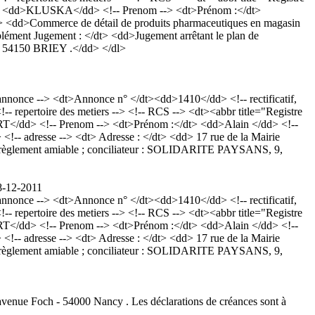
dt> <dd>KLUSKA</dd> <!-- Prenom --> <dt>Prénom :</dt>
/dt> <dd>Commerce de détail de produits pharmaceutiques en magasin
lément Jugement : </dt> <dd>Jugement arrêtant le plan de
à 54150 BRIEY .</dd> </dl>
nonce --> <dt>Annonce n° </dt><dd>1410</dd> <!-- rectificatif,
epertoire des metiers --> <!-- RCS --> <dt><abbr title="Registre
RT</dd> <!-- Prenom --> <dt>Prénom :</dt> <dd>Alain </dd> <!--
> <!-- adresse --> <dt> Adresse : </dt> <dd> 17 rue de la Mairie
 règlement amiable ; conciliateur : SOLIDARITE PAYSANS, 9,
8-12-2011
nonce --> <dt>Annonce n° </dt><dd>1410</dd> <!-- rectificatif,
epertoire des metiers --> <!-- RCS --> <dt><abbr title="Registre
RT</dd> <!-- Prenom --> <dt>Prénom :</dt> <dd>Alain </dd> <!--
> <!-- adresse --> <dt> Adresse : </dt> <dd> 17 rue de la Mairie
 règlement amiable ; conciliateur : SOLIDARITE PAYSANS, 9,
 avenue Foch - 54000 Nancy . Les déclarations de créances sont à