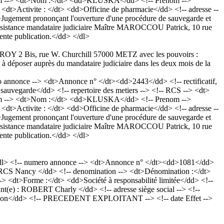
 Nom --> <dt>Nom :</dt> <dd>KLUSKA</dd> <!-- Prenom -->
 <dt>Activite : </dt> <dd>Officine de pharmacie</dd> <!-- adresse --
ugement prononçant l'ouverture d'une procédure de sauvegarde et
istance mandataire judiciaire Maître MAROCCOU Patrick, 10 rue
sente publication.</dd> </dl>
ROY 2 Bis, rue W. Churchill 57000 METZ avec les pouvoirs :
 déposer auprès du mandataire judiciaire dans les deux mois de la
nnonce --> <dt>Annonce n° </dt><dd>2443</dd> <!-- rectificatif,
uvegarde</dd> <!-- repertoire des metiers --> <!-- RCS --> <dt>
 Nom --> <dt>Nom :</dt> <dd>KLUSKA</dd> <!-- Prenom -->
 <dt>Activite : </dt> <dd>Officine de pharmacie</dd> <!-- adresse --
ugement prononçant l'ouverture d'une procédure de sauvegarde et
istance mandataire judiciaire Maître MAROCCOU Patrick, 10 rue
sente publication.</dd> </dl>
<dl> <!-- numero annonce --> <dt>Annonce n° </dt><dd>1081</dd>
82 RCS Nancy </dd> <!-- denomination --> <dt>Dénomination :</dt>
 <dt>Forme :</dt> <dd>Société à responsabilité limitée</dd> <!--
nt(e) : ROBERT Charly </dd> <!-- adresse siège social --> <!--
nistration</dd> <!-- PRECEDENT EXPLOITANT --> <!-- date Effet -->