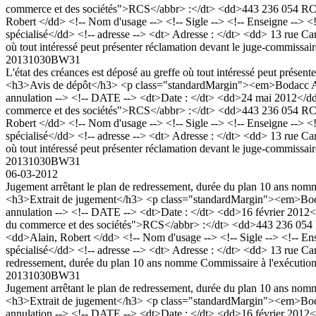
commerce et des sociétés">RCS</abbr> :</dt> <dd>443 236 054 RC
Robert </dd> <!-- Nom d'usage --> <!-- Sigle --> <!-- Enseigne --> <
spécialisé</dd> <!-- adresse --> <dt> Adresse : </dt> <dd> 13 rue 
où tout intéressé peut présenter réclamation devant le juge-commissair
20131030BW31
L'état des créances est déposé au greffe où tout intéressé peut présent
<h3>Avis de dépôt</h3> <p class="standardMargin"><em>Bodacc A n
annulation --> <!-- DATE --> <dt>Date : </dt> <dd>24 mai 2012</dd>
commerce et des sociétés">RCS</abbr> :</dt> <dd>443 236 054 RC
Robert </dd> <!-- Nom d'usage --> <!-- Sigle --> <!-- Enseigne --> <
spécialisé</dd> <!-- adresse --> <dt> Adresse : </dt> <dd> 13 rue 
où tout intéressé peut présenter réclamation devant le juge-commissair
20131030BW31
06-03-2012
Jugement arrêtant le plan de redressement, durée du plan 10 ans 
<h3>Extrait de jugement</h3> <p class="standardMargin"><em>Boda
annulation --> <!-- DATE --> <dt>Date : </dt> <dd>16 février 2012<
du commerce et des sociétés">RCS</abbr> :</dt> <dd>443 236 054
<dd>Alain, Robert </dd> <!-- Nom d'usage --> <!-- Sigle --> <!-- En
spécialisé</dd> <!-- adresse --> <dt> Adresse : </dt> <dd> 13 rue
redressement, durée du plan 10 ans nomme Commissaire à l'exécut
20131030BW31
Jugement arrêtant le plan de redressement, durée du plan 10 ans 
<h3>Extrait de jugement</h3> <p class="standardMargin"><em>Boda
annulation --> <!-- DATE --> <dt>Date : </dt> <dd>16 février 2012<