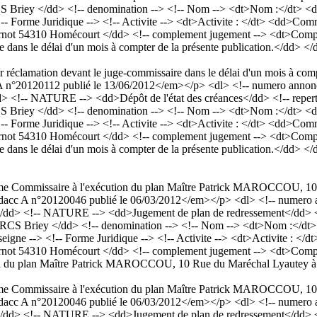
S Briey </dd> <!-- denomination --> <!-- Nom --> <dt>Nom :</dt>
!-- Forme Juridique --> <!-- Activite --> <dt>Activite : </dt> <dd>Co
Carnot 54310 Homécourt </dd> <!-- complement jugement --> <dt>Compl
e dans le délai d'un mois à compter de la présente publication.</dd> </
er réclamation devant le juge-commissaire dans le délai d'un mois à comp
°20120112 publié le 13/06/2012</em></p> <dl> <!-- numero annonce 
 <!-- NATURE --> <dd>Dépôt de l'état des créances</dd> <!-- repertoi
S Briey </dd> <!-- denomination --> <!-- Nom --> <dt>Nom :</dt>
!-- Forme Juridique --> <!-- Activite --> <dt>Activite : </dt> <dd>Co
Carnot 54310 Homécourt </dd> <!-- complement jugement --> <dt>Compl
e dans le délai d'un mois à compter de la présente publication.</dd> </
nomme Commissaire à l'exécution du plan Maître Patrick MAROCCOU, 
cc A n°20120046 publié le 06/03/2012</em></p> <dl> <!-- numero an
/dd> <!-- NATURE --> <dd>Jugement de plan de redressement</dd> <!--
 RCS Briey </dd> <!-- denomination --> <!-- Nom --> <dt>Nom :</
seigne --> <!-- Forme Juridique --> <!-- Activite --> <dt>Activite : <
 Carnot 54310 Homécourt </dd> <!-- complement jugement --> <dt>Comp
ion du plan Maître Patrick MAROCCOU, 10 Rue du Maréchal Lyautey 
nomme Commissaire à l'exécution du plan Maître Patrick MAROCCOU, 
cc A n°20120046 publié le 06/03/2012</em></p> <dl> <!-- numero an
/dd> <!-- NATURE --> <dd>Jugement de plan de redressement</dd> <!--