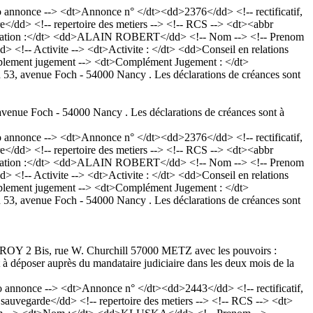
nnonce --> <dt>Annonce n° </dt><dd>2376</dd> <!-- rectificatif,
</dd> <!-- repertoire des metiers --> <!-- RCS --> <dt><abbr
mination :</dt> <dd>ALAIN ROBERT</dd> <!-- Nom --> <!-- Prenom
d> <!-- Activite --> <dt>Activite : </dt> <dd>Conseil en relations
omplement jugement --> <dt>Complément Jugement : </dt>
n 53, avenue Foch - 54000 Nancy . Les déclarations de créances sont
 avenue Foch - 54000 Nancy . Les déclarations de créances sont à
nnonce --> <dt>Annonce n° </dt><dd>2376</dd> <!-- rectificatif,
</dd> <!-- repertoire des metiers --> <!-- RCS --> <dt><abbr
mination :</dt> <dd>ALAIN ROBERT</dd> <!-- Nom --> <!-- Prenom
d> <!-- Activite --> <dt>Activite : </dt> <dd>Conseil en relations
omplement jugement --> <dt>Complément Jugement : </dt>
n 53, avenue Foch - 54000 Nancy . Les déclarations de créances sont
ROY 2 Bis, rue W. Churchill 57000 METZ avec les pouvoirs :
 déposer auprès du mandataire judiciaire dans les deux mois de la
nnonce --> <dt>Annonce n° </dt><dd>2443</dd> <!-- rectificatif,
uvegarde</dd> <!-- repertoire des metiers --> <!-- RCS --> <dt>