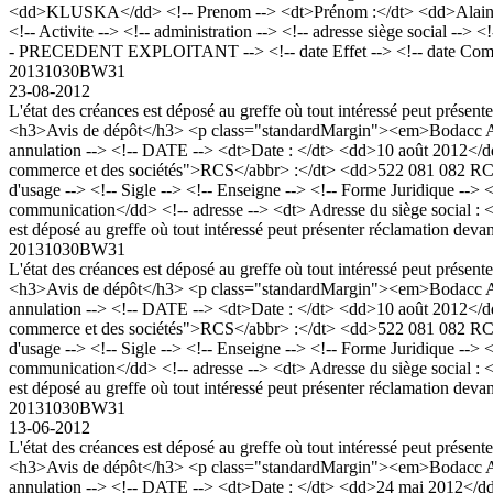
<dd>KLUSKA</dd> <!-- Prenom --> <dt>Prénom :</dt> <dd>Alain, Robe
<!-- Activite --> <!-- administration --> <!-- adresse siège social --
- PRECEDENT EXPLOITANT --> <!-- date Effet --> <!-- date Commence
20131030BW31
23-08-2012
L'état des créances est déposé au greffe où tout intéressé peut présent
<h3>Avis de dépôt</h3> <p class="standardMargin"><em>Bodacc A n
annulation --> <!-- DATE --> <dt>Date : </dt> <dd>10 août 2012</dd
commerce et des sociétés">RCS</abbr> :</dt> <dd>522 081 082 R
d'usage --> <!-- Sigle --> <!-- Enseigne --> <!-- Forme Juridique --> 
communication</dd> <!-- adresse --> <dt> Adresse du siège social :
est déposé au greffe où tout intéressé peut présenter réclamation deva
20131030BW31
L'état des créances est déposé au greffe où tout intéressé peut présent
<h3>Avis de dépôt</h3> <p class="standardMargin"><em>Bodacc A n
annulation --> <!-- DATE --> <dt>Date : </dt> <dd>10 août 2012</dd
commerce et des sociétés">RCS</abbr> :</dt> <dd>522 081 082 R
d'usage --> <!-- Sigle --> <!-- Enseigne --> <!-- Forme Juridique --> 
communication</dd> <!-- adresse --> <dt> Adresse du siège social :
est déposé au greffe où tout intéressé peut présenter réclamation deva
20131030BW31
13-06-2012
L'état des créances est déposé au greffe où tout intéressé peut présent
<h3>Avis de dépôt</h3> <p class="standardMargin"><em>Bodacc A n
annulation --> <!-- DATE --> <dt>Date : </dt> <dd>24 mai 2012</dd>