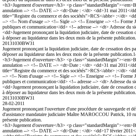
<h3>Jugement d'ouverture</h3> <p class="standardMargin"><em>Bod
annulation --> <!-- DATE --> <dt>Date : </dt> <dd>31 mai 2011</dd>
title="Registre du commerce et des sociétés">RCS</abbr> :</dt>
--> <!-- Nom d'usage --> <!-- Sigle --> <!-- Enseigne --> <!-- Forme 
publiques et communication</dd> <!-- adresse --> <dt> Adresse du s
<dd>Jugement prononçant la liquidation judiciaire, date de cessatio
à déposer au liquidateur dans les deux mois de la présente publicatio
20131030BW31
Jugement prononçant la liquidation judiciaire, date de cessation des
déposer au liquidateur dans les deux mois de la présente publication.
1
<h3>Jugement d'ouverture</h3> <p class="standardMargin"><em>Bod
annulation --> <!-- DATE --> <dt>Date : </dt> <dd>31 mai 2011</dd>
title="Registre du commerce et des sociétés">RCS</abbr> :</dt>
--> <!-- Nom d'usage --> <!-- Sigle --> <!-- Enseigne --> <!-- Forme 
publiques et communication</dd> <!-- adresse --> <dt> Adresse du s
<dd>Jugement prononçant la liquidation judiciaire, date de cessatio
à déposer au liquidateur dans les deux mois de la présente publicatio
20131030BW31
28-02-2011
Jugement prononçant l'ouverture d'une procédure de sauvegarde e
d'assistance mandataire judiciaire Maître MAROCCOU Patrick, 10 rue 
présente publication.
<h3>Jugement d'ouverture</h3> <p class="standardMargin"><em>Bod
annulation --> <!-- DATE --> <dt>Date : </dt> <dd>17 février 2011