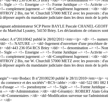
</dt> <dd>443 236 054 RCS Briey </dd> <!-- denomination --> <!--
Sigle --> <!-- Enseigne --> <!-- Forme Juridique --> <!-- Activite -->
<!-- complement jugement --> <dt>Complément Jugement : </dt> <dd>J
ROY 2 Bis, rue W. Churchill 57000 METZ avec les pouvoirs : d'ass
à déposer auprès du mandataire judiciaire dans les deux mois de la pré
t désignant administrateur SCP Pierre BAYLE Pascale CHANEL-GEOFF
du Maréchal Lyautey, 54150 Briey. Les déclarations de créances sont à
acc A n°20110042 publié le 28/02/2011</em></p> <dl> <!-- numero a
</dd> <!-- NATURE --> <dd>Jugement d'ouverture d'une procédure de sa
</dt> <dd>443 236 054 RCS Briey </dd> <!-- denomination --> <!--
Sigle --> <!-- Enseigne --> <!-- Forme Juridique --> <!-- Activite -->
<!-- complement jugement --> <dt>Complément Jugement : </dt> <dd>J
ROY 2 Bis, rue W. Churchill 57000 METZ avec les pouvoirs : d'ass
à déposer auprès du mandataire judiciaire dans les deux mois de la pré
rdMargin"><em>Bodacc B n°20100230 publié le 28/11/2010</em></p> 
gistre du commerce et des sociétés">RCS</abbr> :</dt> <dd>522 081 0
ge --> <!-- pseudonyme --> <!-- Sigle --> <!-- Forme Juridique -->
ration --> <dt>Administration :</dt> <dd>Gérant(e) : ROBERT Alain Géra
if --> <dt>Commentaires :</dt> <dd>Modification survenue sur l'admi
-> </dl>