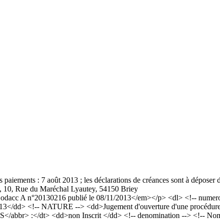
s paiements : 7 août 2013 ; les déclarations de créances sont à déposer 
), 10, Rue du Maréchal Lyautey, 54150 Briey
acc A n°20130216 publié le 08/11/2013</em></p> <dl> <!-- numero a
3</dd> <!-- NATURE --> <dd>Jugement d'ouverture d'une procédure de r
RCS</abbr> :</dt> <dd>non Inscrit </dd> <!-- denomination --> <!-