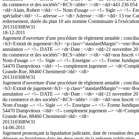
du commerce et des sociétés">RCS</abbr> :</dt> <dd>443 236 054
<dd>Alain, Robert </dd> <!-- Nom d'usage --> <!-- Sigle --> <!-- En
spécialisé</dd> <!-- adresse --> <dt> Adresse : </dt> <dd> 13 rue
redressement, durée du plan 10 ans nomme Commissaire à l'exécut
20131030BW31
18-12-2011
Jugement d'ouverture d'une procédure de règlement amiable ; con
<h3>Extrait de jugement</h3> <p class="standardMargin"><em>Boda
annulation --> <!-- DATE --> <dt>Date : </dt> <dd>21 novembre 201
du commerce et des sociétés">RCS</abbr> :</dt> <dd>non Inscrit 
Nom d'usage --> <!-- Sigle --> <!-- Enseigne --> <!-- Forme Juridique
54470 Dampvitoux </dd> <!-- complement jugement --> <dt>Complém
Grande-Rue, 88460 Chenimenil</dd> </dl>
20131030BW31
Jugement d'ouverture d'une procédure de règlement amiable ; con
<h3>Extrait de jugement</h3> <p class="standardMargin"><em>Boda
annulation --> <!-- DATE --> <dt>Date : </dt> <dd>21 novembre 201
du commerce et des sociétés">RCS</abbr> :</dt> <dd>non Inscrit 
Nom d'usage --> <!-- Sigle --> <!-- Enseigne --> <!-- Forme Juridique
54470 Dampvitoux </dd> <!-- complement jugement --> <dt>Complém
Grande-Rue, 88460 Chenimenil</dd> </dl>
20131030BW31
14-06-2011
Jugement prononçant la liquidation judiciaire, date de cessation des
déposer au liquidateur dans les deux mois de la présente publication.