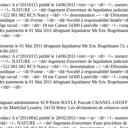
acc A n°20110115 publié le 14/06/2011</em></p> <dl> <!-- numero a
 <!-- NATURE --> <dd>Jugement d'ouverture de liquidation judiciaire
 <dd>522 081 082 RCS Nancy </dd> <!-- denomination --> <dt>Déno
Juridique --> <dt>Forme : </dt> <dd>Société à responsabilité limitée</d
iège social : </dt> <dd> 18 rue Carnot 54300 Lunéville </dd> <!-- c
n des paiements le 01 Mai 2011 désignant liquidateur Me Eric Bogelman
n.</dd> </dl>
 paiements le 01 Mai 2011 désignant liquidateur Me Eric Bogelmann 53,
4-06-2011
acc A n°20110115 publié le 14/06/2011</em></p> <dl> <!-- numero a
 <!-- NATURE --> <dd>Jugement d'ouverture de liquidation judiciaire
 <dd>522 081 082 RCS Nancy </dd> <!-- denomination --> <dt>Déno
Juridique --> <dt>Forme : </dt> <dd>Société à responsabilité limitée</d
iège social : </dt> <dd> 18 rue Carnot 54300 Lunéville </dd> <!-- c
n des paiements le 01 Mai 2011 désignant liquidateur Me Eric Bogelman
n.</dd> </dl>
t désignant administrateur SCP Pierre BAYLE Pascale CHANEL-GEOFF
du Maréchal Lyautey, 54150 Briey. Les déclarations de créances sont à
acc A n°20110042 publié le 28/02/2011</em></p> <dl> <!-- numero a
</dd> <!-- NATURE --> <dd>Jugement d'ouverture d'une procédure de sa