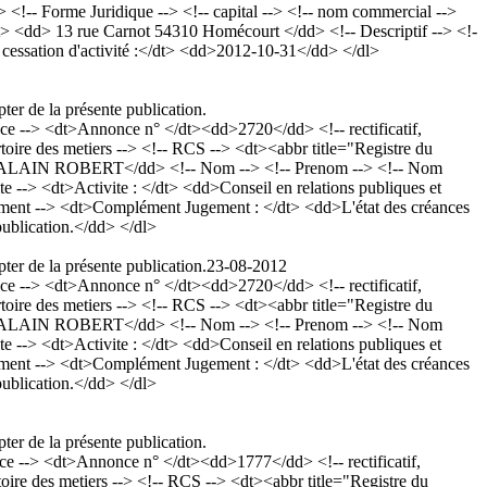
-- Forme Juridique --> <!-- capital --> <!-- nom commercial -->
:</dt> <dd> 13 rue Carnot 54310 Homécourt </dd> <!-- Descriptif --> <!-
essation d'activité :</dt> <dd>2012-10-31</dd> </dl>
ter de la présente publication.
--> <dt>Annonce n° </dt><dd>2720</dd> <!-- rectificatif,
ire des metiers --> <!-- RCS --> <dt><abbr title="Registre du
d>ALAIN ROBERT</dd> <!-- Nom --> <!-- Prenom --> <!-- Nom
te --> <dt>Activite : </dt> <dd>Conseil en relations publiques et
ement --> <dt>Complément Jugement : </dt> <dd>L'état des créances
 publication.</dd> </dl>
ter de la présente publication.
23-08-2012
--> <dt>Annonce n° </dt><dd>2720</dd> <!-- rectificatif,
ire des metiers --> <!-- RCS --> <dt><abbr title="Registre du
d>ALAIN ROBERT</dd> <!-- Nom --> <!-- Prenom --> <!-- Nom
te --> <dt>Activite : </dt> <dd>Conseil en relations publiques et
ement --> <dt>Complément Jugement : </dt> <dd>L'état des créances
 publication.</dd> </dl>
ter de la présente publication.
--> <dt>Annonce n° </dt><dd>1777</dd> <!-- rectificatif,
re des metiers --> <!-- RCS --> <dt><abbr title="Registre du