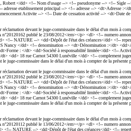
rt </dd> <!-- Nom d'usage --> <!-- pseudonyme --> <!-- Sigle --> <!
> <!-- adresse etablissement principal --> <!-- adresse --> <dt>Adresse 
ment Activite --> <!-- Date de cessation activité --> <dt>Date de c
er réclamation devant le juge-commissaire dans le délai d'un mois à comp
°20120162 publié le 23/08/2012</em></p> <dl> <!-- numero annonce 
> <!-- NATURE --> <dd>Dépôt de l'état des créances</dd> <!-- reperto
CS Nancy </dd> <!-- denomination --> <dt>Dénomination :</dt> <d
<dt>Forme : </dt> <dd>Société à responsabilité limitée</dd> <!-- Activi
 </dt> <dd> 18 rue Carnot 54300 Lunéville </dd> <!-- complement jug
nt le juge-commissaire dans le délai d'un mois à compter de la présente
er réclamation devant le juge-commissaire dans le délai d'un mois à comp
°20120162 publié le 23/08/2012</em></p> <dl> <!-- numero annonce 
> <!-- NATURE --> <dd>Dépôt de l'état des créances</dd> <!-- reperto
CS Nancy </dd> <!-- denomination --> <dt>Dénomination :</dt> <d
<dt>Forme : </dt> <dd>Société à responsabilité limitée</dd> <!-- Activi
 </dt> <dd> 18 rue Carnot 54300 Lunéville </dd> <!-- complement jug
nt le juge-commissaire dans le délai d'un mois à compter de la présente
er réclamation devant le juge-commissaire dans le délai d'un mois à comp
°20120112 publié le 13/06/2012</em></p> <dl> <!-- numero annonce 
 <!-- NATURE --> <dd>Dépôt de l'état des créances</dd> <!-- repertoi