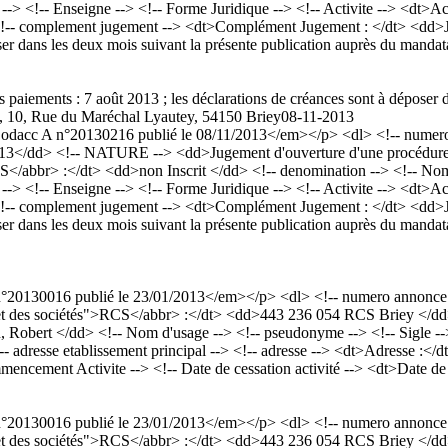
> <!-- Enseigne --> <!-- Forme Juridique --> <!-- Activite --> <dt>Act
-- complement jugement --> <dt>Complément Jugement : </dt> <dd>Juge
oser dans les deux mois suivant la présente publication auprès du mand
s paiements : 7 août 2013 ; les déclarations de créances sont à déposer 
), 10, Rue du Maréchal Lyautey, 54150 Briey
08-11-2013
acc A n°20130216 publié le 08/11/2013</em></p> <dl> <!-- numero a
3</dd> <!-- NATURE --> <dd>Jugement d'ouverture d'une procédure de r
RCS</abbr> :</dt> <dd>non Inscrit </dd> <!-- denomination --> <!-
> <!-- Enseigne --> <!-- Forme Juridique --> <!-- Activite --> <dt>Act
-- complement jugement --> <dt>Complément Jugement : </dt> <dd>Juge
oser dans les deux mois suivant la présente publication auprès du mand
0130016 publié le 23/01/2013</em></p> <dl> <!-- numero annonce --
 et des sociétés">RCS</abbr> :</dt> <dd>443 236 054 RCS Briey </dd
rt </dd> <!-- Nom d'usage --> <!-- pseudonyme --> <!-- Sigle --> <!
> <!-- adresse etablissement principal --> <!-- adresse --> <dt>Adresse 
ment Activite --> <!-- Date de cessation activité --> <dt>Date de c
0130016 publié le 23/01/2013</em></p> <dl> <!-- numero annonce --
 et des sociétés">RCS</abbr> :</dt> <dd>443 236 054 RCS Briey </dd