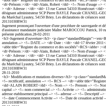
<abbr title="Registre du commerce et des sociétés">RCS</abbr> :
<dt>Prénom :</dt> <dd>Alain, Robert </dd> <!-- Nom d'usage --> <!-- 
> <dt> Adresse : </dt> <dd> 13 rue Carnot 54310 Homécourt </dd> 
désignant administrateur SCP Pierre BAYLE Pascale CHANEL-GEOFF
du Maréchal Lyautey, 54150 Briey. Les déclarations de créances sont 
20131030BW31
Jugement prononçant l'ouverture d'une procédure de sauvegarde e
d'assistance mandataire judiciaire Maître MAROCCOU Patrick, 10 rue 
présente publication.
28-02-2011
<h3>Jugement d'ouverture</h3> <p class="standardMargin"><em>Bod
annulation --> <!-- DATE --> <dt>Date : </dt> <dd>17 février 2011
<abbr title="Registre du commerce et des sociétés">RCS</abbr> :
<dt>Prénom :</dt> <dd>Alain, Robert </dd> <!-- Nom d'usage --> <!-- 
> <dt> Adresse : </dt> <dd> 13 rue Carnot 54310 Homécourt </dd> 
désignant administrateur SCP Pierre BAYLE Pascale CHANEL-GEOFF
du Maréchal Lyautey, 54150 Briey. Les déclarations de créances sont 
20131030BW31
28-11-2010
<h3> Modifications et mutations diverses</h3> <p class="standa
<!-- rectificatif, annulation --> <!-- RCS --> <dt><abbr title="Re
<dd>ALAIN ROBERT</dd> <!-- Nom --> <!-- Prenom --> <!-- Nom d'usa
capital --> <!-- nom commercial --> <!-- Activite --> <!-- administ
adresse etablissement principal --> <!-- adresse --> <!-- Descript
<!-- date Commencement Activite --> <!-- Date de cessation activité -
20131030BW31