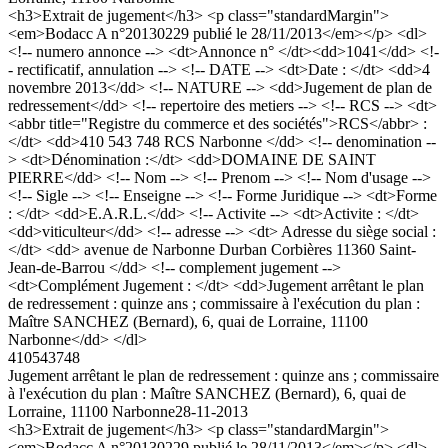
<h3>Extrait de jugement</h3> <p class="standardMargin">
<em>Bodacc A n°20130229 publié le 28/11/2013</em></p> <dl>
<!-- numero annonce --> <dt>Annonce n° </dt><dd>1041</dd> <!-
- rectificatif, annulation --> <!-- DATE --> <dt>Date : </dt> <dd>4
novembre 2013</dd> <!-- NATURE --> <dd>Jugement de plan de
redressement</dd> <!-- repertoire des metiers --> <!-- RCS --> <dt>
<abbr title="Registre du commerce et des sociétés">RCS</abbr> :
</dt> <dd>410 543 748 RCS Narbonne </dd> <!-- denomination --
> <dt>Dénomination :</dt> <dd>DOMAINE DE SAINT
PIERRE</dd> <!-- Nom --> <!-- Prenom --> <!-- Nom d'usage -->
<!-- Sigle --> <!-- Enseigne --> <!-- Forme Juridique --> <dt>Forme
: </dt> <dd>E.A.R.L.</dd> <!-- Activite --> <dt>Activite : </dt>
<dd>viticulteur</dd> <!-- adresse --> <dt> Adresse du siège social :
</dt> <dd> avenue de Narbonne Durban Corbières 11360 Saint-
Jean-de-Barrou </dd> <!-- complement jugement -->
<dt>Complément Jugement : </dt> <dd>Jugement arrêtant le plan
de redressement : quinze ans ; commissaire à l'exécution du plan :
Maître SANCHEZ (Bernard), 6, quai de Lorraine, 11100
Narbonne</dd> </dl>
410543748
Jugement arrêtant le plan de redressement : quinze ans ; commissaire
à l'exécution du plan : Maître SANCHEZ (Bernard), 6, quai de
Lorraine, 11100 Narbonne
28-11-2013
<h3>Extrait de jugement</h3> <p class="standardMargin">
<em>Bodacc A n°20130229 publié le 28/11/2013</em></p> <dl>