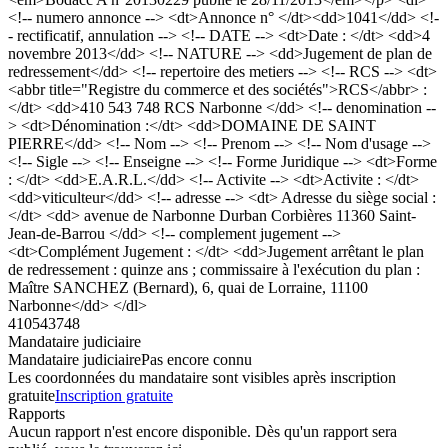
<!-- numero annonce --> <dt>Annonce n° </dt><dd>1041</dd> <!-
- rectificatif, annulation --> <!-- DATE --> <dt>Date : </dt> <dd>4
novembre 2013</dd> <!-- NATURE --> <dd>Jugement de plan de
redressement</dd> <!-- repertoire des metiers --> <!-- RCS --> <dt>
<abbr title="Registre du commerce et des sociétés">RCS</abbr> :
</dt> <dd>410 543 748 RCS Narbonne </dd> <!-- denomination --
> <dt>Dénomination :</dt> <dd>DOMAINE DE SAINT
PIERRE</dd> <!-- Nom --> <!-- Prenom --> <!-- Nom d'usage -->
<!-- Sigle --> <!-- Enseigne --> <!-- Forme Juridique --> <dt>Forme
: </dt> <dd>E.A.R.L.</dd> <!-- Activite --> <dt>Activite : </dt>
<dd>viticulteur</dd> <!-- adresse --> <dt> Adresse du siège social :
</dt> <dd> avenue de Narbonne Durban Corbières 11360 Saint-
Jean-de-Barrou </dd> <!-- complement jugement -->
<dt>Complément Jugement : </dt> <dd>Jugement arrêtant le plan
de redressement : quinze ans ; commissaire à l'exécution du plan :
Maître SANCHEZ (Bernard), 6, quai de Lorraine, 11100
Narbonne</dd> </dl>
410543748
Mandataire judiciaire
Mandataire judiciaire
Pas encore connu
Les coordonnées du mandataire sont visibles après inscription
gratuite
Inscription gratuite
Rapports
Aucun rapport n'est encore disponible. Dès qu'un rapport sera