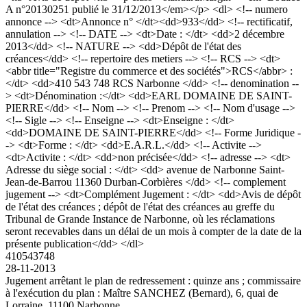
A n°20130251 publié le 31/12/2013</em></p> <dl> <!-- numero
annonce --> <dt>Annonce n° </dt><dd>933</dd> <!-- rectificatif,
annulation --> <!-- DATE --> <dt>Date : </dt> <dd>2 décembre
2013</dd> <!-- NATURE --> <dd>Dépôt de l'état des
créances</dd> <!-- repertoire des metiers --> <!-- RCS --> <dt>
<abbr title="Registre du commerce et des sociétés">RCS</abbr> :
</dt> <dd>410 543 748 RCS Narbonne </dd> <!-- denomination --
> <dt>Dénomination :</dt> <dd>EARL DOMAINE DE SAINT-
PIERRE</dd> <!-- Nom --> <!-- Prenom --> <!-- Nom d'usage -->
<!-- Sigle --> <!-- Enseigne --> <dt>Enseigne : </dt>
<dd>DOMAINE DE SAINT-PIERRE</dd> <!-- Forme Juridique -
-> <dt>Forme : </dt> <dd>E.A.R.L.</dd> <!-- Activite -->
<dt>Activite : </dt> <dd>non précisée</dd> <!-- adresse --> <dt>
Adresse du siège social : </dt> <dd> avenue de Narbonne Saint-
Jean-de-Barrou 11360 Durban-Corbières </dd> <!-- complement
jugement --> <dt>Complément Jugement : </dt> <dd>Avis de dépôt
de l'état des créances ; dépôt de l'état des créances au greffe du
Tribunal de Grande Instance de Narbonne, où les réclamations
seront recevables dans un délai de un mois à compter de la date de la
présente publication</dd> </dl>
410543748
28-11-2013
Jugement arrêtant le plan de redressement : quinze ans ; commissaire
à l'exécution du plan : Maître SANCHEZ (Bernard), 6, quai de
Lorraine, 11100 Narbonne