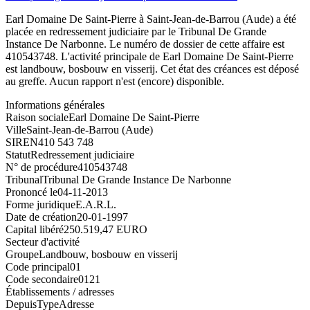
Earl Domaine De Saint-Pierre à Saint-Jean-de-Barrou (Aude) a été
placée en redressement judiciaire par le Tribunal De Grande
Instance De Narbonne. Le numéro de dossier de cette affaire est
410543748. L'activité principale de Earl Domaine De Saint-Pierre
est landbouw, bosbouw en visserij. Cet état des créances est déposé
au greffe. Aucun rapport n'est (encore) disponible.
Informations générales
Raison sociale
Earl Domaine De Saint-Pierre
Ville
Saint-Jean-de-Barrou (Aude)
SIREN
410 543 748
Statut
Redressement judiciaire
N° de procédure
410543748
Tribunal
Tribunal De Grande Instance De Narbonne
Prononcé le
04-11-2013
Forme juridique
E.A.R.L.
Date de création
20-01-1997
Capital libéré
250.519,47 EURO
Secteur d'activité
Groupe
Landbouw, bosbouw en visserij
Code principal
01
Code secondaire
0121
Établissements / adresses
Depuis
Type
Adresse