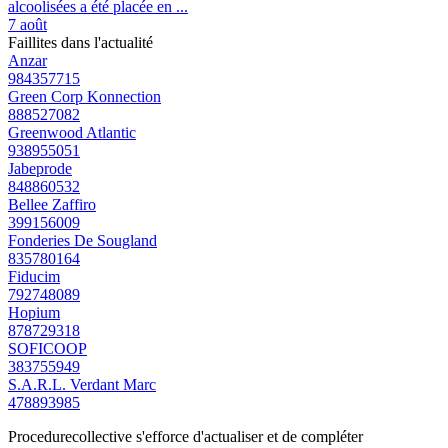
alcoolisées a été placée en ...
7 août
Faillites dans l'actualité
Anzar
984357715
Green Corp Konnection
888527082
Greenwood Atlantic
938955051
Jabeprode
848860532
Bellee Zaffiro
399156009
Fonderies De Sougland
835780164
Fiducim
792748089
Hopium
878729318
SOFICOOP
383755949
S.A.R.L. Verdant Marc
478893985
Procedurecollective s'efforce d'actualiser et de compléter