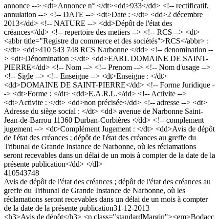
annonce --> <dt>Annonce n° </dt><dd>933</dd> <!-- rectificatif,
annulation --> <!-- DATE --> <dt>Date : </dt> <dd>2 décembre
2013</dd> <!-- NATURE --> <dd>Dépôt de l'état des
créances</dd> <!-- repertoire des metiers --> <!-- RCS --> <dt>
<abbr title="Registre du commerce et des sociétés">RCS</abbr> :
</dt> <dd>410 543 748 RCS Narbonne </dd> <!-- denomination --
> <dt>Dénomination :</dt> <dd>EARL DOMAINE DE SAINT-
PIERRE</dd> <!-- Nom --> <!-- Prenom --> <!-- Nom d'usage -->
<!-- Sigle --> <!-- Enseigne --> <dt>Enseigne : </dt>
<dd>DOMAINE DE SAINT-PIERRE</dd> <!-- Forme Juridique -
-> <dt>Forme : </dt> <dd>E.A.R.L.</dd> <!-- Activite -->
<dt>Activite : </dt> <dd>non précisée</dd> <!-- adresse --> <dt>
Adresse du siège social : </dt> <dd> avenue de Narbonne Saint-
Jean-de-Barrou 11360 Durban-Corbières </dd> <!-- complement
jugement --> <dt>Complément Jugement : </dt> <dd>Avis de dépôt
de l'état des créances ; dépôt de l'état des créances au greffe du
Tribunal de Grande Instance de Narbonne, où les réclamations
seront recevables dans un délai de un mois à compter de la date de la
présente publication</dd> </dl>
410543748
Avis de dépôt de l'état des créances ; dépôt de l'état des créances au
greffe du Tribunal de Grande Instance de Narbonne, où les
réclamations seront recevables dans un délai de un mois à compter
de la date de la présente publication
31-12-2013
<h3>Avis de dépôt</h3> <p class="standardMargin"><em>Bodacc