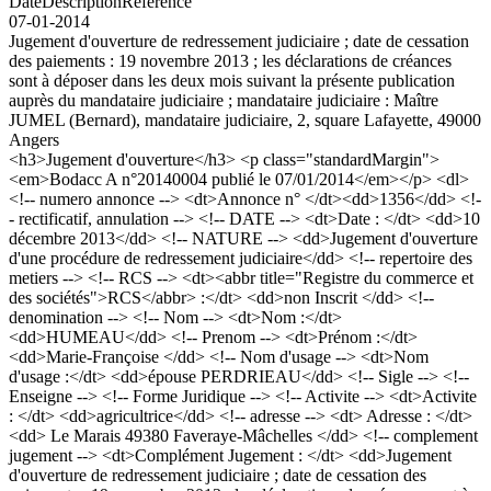
Date
Description
Référence
07-01-2014
Jugement d'ouverture de redressement judiciaire ; date de cessation
des paiements : 19 novembre 2013 ; les déclarations de créances
sont à déposer dans les deux mois suivant la présente publication
auprès du mandataire judiciaire ; mandataire judiciaire : Maître
JUMEL (Bernard), mandataire judiciaire, 2, square Lafayette, 49000
Angers
<h3>Jugement d'ouverture</h3> <p class="standardMargin">
<em>Bodacc A n°20140004 publié le 07/01/2014</em></p> <dl>
<!-- numero annonce --> <dt>Annonce n° </dt><dd>1356</dd> <!-
- rectificatif, annulation --> <!-- DATE --> <dt>Date : </dt> <dd>10
décembre 2013</dd> <!-- NATURE --> <dd>Jugement d'ouverture
d'une procédure de redressement judiciaire</dd> <!-- repertoire des
metiers --> <!-- RCS --> <dt><abbr title="Registre du commerce et
des sociétés">RCS</abbr> :</dt> <dd>non Inscrit </dd> <!--
denomination --> <!-- Nom --> <dt>Nom :</dt>
<dd>HUMEAU</dd> <!-- Prenom --> <dt>Prénom :</dt>
<dd>Marie-Françoise </dd> <!-- Nom d'usage --> <dt>Nom
d'usage :</dt> <dd>épouse PERDRIEAU</dd> <!-- Sigle --> <!--
Enseigne --> <!-- Forme Juridique --> <!-- Activite --> <dt>Activite
: </dt> <dd>agricultrice</dd> <!-- adresse --> <dt> Adresse : </dt>
<dd> Le Marais 49380 Faveraye-Mâchelles </dd> <!-- complement
jugement --> <dt>Complément Jugement : </dt> <dd>Jugement
d'ouverture de redressement judiciaire ; date de cessation des