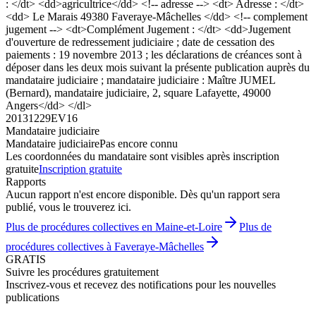
: </dt> <dd>agricultrice</dd> <!-- adresse --> <dt> Adresse : </dt>
<dd> Le Marais 49380 Faveraye-Mâchelles </dd> <!-- complement
jugement --> <dt>Complément Jugement : </dt> <dd>Jugement
d'ouverture de redressement judiciaire ; date de cessation des
paiements : 19 novembre 2013 ; les déclarations de créances sont à
déposer dans les deux mois suivant la présente publication auprès du
mandataire judiciaire ; mandataire judiciaire : Maître JUMEL
(Bernard), mandataire judiciaire, 2, square Lafayette, 49000
Angers</dd> </dl>
20131229EV16
Mandataire judiciaire
Mandataire judiciaire
Pas encore connu
Les coordonnées du mandataire sont visibles après inscription
gratuite
Inscription gratuite
Rapports
Aucun rapport n'est encore disponible. Dès qu'un rapport sera
publié, vous le trouverez ici.
Plus de procédures collectives en Maine-et-Loire
Plus de
procédures collectives à Faveraye-Mâchelles
GRATIS
Suivre les procédures gratuitement
Inscrivez-vous et recevez des notifications pour les nouvelles
publications