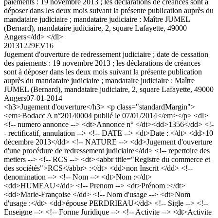
paiements : 19 novembre 2013 ; les déclarations de créances sont à
déposer dans les deux mois suivant la présente publication auprès du
mandataire judiciaire ; mandataire judiciaire : Maître JUMEL
(Bernard), mandataire judiciaire, 2, square Lafayette, 49000
Angers</dd> </dl>
20131229EV16
Jugement d'ouverture de redressement judiciaire ; date de cessation
des paiements : 19 novembre 2013 ; les déclarations de créances
sont à déposer dans les deux mois suivant la présente publication
auprès du mandataire judiciaire ; mandataire judiciaire : Maître
JUMEL (Bernard), mandataire judiciaire, 2, square Lafayette, 49000
Angers
07-01-2014
<h3>Jugement d'ouverture</h3> <p class="standardMargin">
<em>Bodacc A n°20140004 publié le 07/01/2014</em></p> <dl>
<!-- numero annonce --> <dt>Annonce n° </dt><dd>1356</dd> <!-
- rectificatif, annulation --> <!-- DATE --> <dt>Date : </dt> <dd>10
décembre 2013</dd> <!-- NATURE --> <dd>Jugement d'ouverture
d'une procédure de redressement judiciaire</dd> <!-- repertoire des
metiers --> <!-- RCS --> <dt><abbr title="Registre du commerce et
des sociétés">RCS</abbr> :</dt> <dd>non Inscrit </dd> <!--
denomination --> <!-- Nom --> <dt>Nom :</dt>
<dd>HUMEAU</dd> <!-- Prenom --> <dt>Prénom :</dt>
<dd>Marie-Françoise </dd> <!-- Nom d'usage --> <dt>Nom
d'usage :</dt> <dd>épouse PERDRIEAU</dd> <!-- Sigle --> <!--
Enseigne --> <!-- Forme Juridique --> <!-- Activite --> <dt>Activite