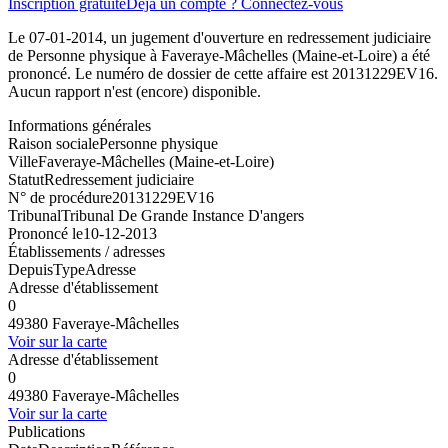
Inscription gratuite
Déjà un compte ? Connectez-vous
Le 07-01-2014, un jugement d'ouverture en redressement judiciaire
de Personne physique à Faveraye-Mâchelles (Maine-et-Loire) a été
prononcé. Le numéro de dossier de cette affaire est 20131229EV16.
Aucun rapport n'est (encore) disponible.
Informations générales
Raison sociale
Personne physique
Ville
Faveraye-Mâchelles (Maine-et-Loire)
Statut
Redressement judiciaire
N° de procédure
20131229EV16
Tribunal
Tribunal De Grande Instance D'angers
Prononcé le
10-12-2013
Établissements / adresses
Depuis
Type
Adresse
Adresse d'établissement
0
49380 Faveraye-Mâchelles
Voir sur la carte
Adresse d'établissement
0
49380 Faveraye-Mâchelles
Voir sur la carte
Publications