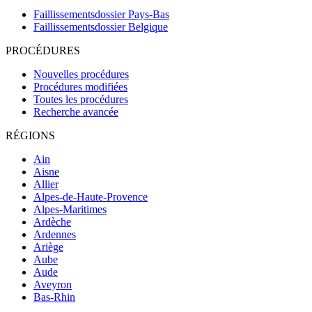
Faillissementsdossier
Pays-Bas
Faillissementsdossier
Belgique
PROCÉDURES
Nouvelles procédures
Procédures modifiées
Toutes les procédures
Recherche avancée
RÉGIONS
Ain
Aisne
Allier
Alpes-de-Haute-Provence
Alpes-Maritimes
Ardèche
Ardennes
Ariège
Aube
Aude
Aveyron
Bas-Rhin