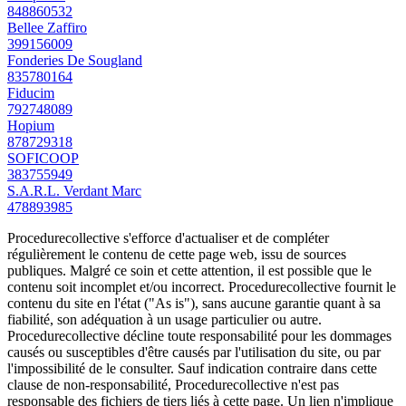
848860532
Bellee Zaffiro
399156009
Fonderies De Sougland
835780164
Fiducim
792748089
Hopium
878729318
SOFICOOP
383755949
S.A.R.L. Verdant Marc
478893985
Procedurecollective s'efforce d'actualiser et de compléter
régulièrement le contenu de cette page web, issu de sources
publiques. Malgré ce soin et cette attention, il est possible que le
contenu soit incomplet et/ou incorrect. Procedurecollective fournit le
contenu du site en l'état ("As is"), sans aucune garantie quant à sa
fiabilité, son adéquation à un usage particulier ou autre.
Procedurecollective décline toute responsabilité pour les dommages
causés ou susceptibles d'être causés par l'utilisation du site, ou par
l'impossibilité de le consulter. Sauf indication contraire dans cette
clause de non-responsabilité, Procedurecollective n'est pas
responsable des fichiers de tiers liés à cette page. Un lien n'implique