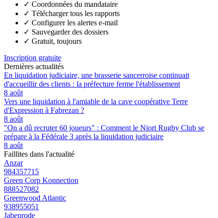
✓
Coordonnées du mandataire
✓
Télécharger tous les rapports
✓
Configurer les alertes e-mail
✓
Sauvegarder des dossiers
✓
Gratuit, toujours
Inscription gratuite
Dernières actualités
En liquidation judiciaire, une brasserie sancerroise continuait
d'accueillir des clients : la préfecture ferme l'établissement
8 août
Vers une liquidation à l'amiable de la cave coopérative Terre
d'Expression à Fabrezan ?
8 août
"On a dû recruter 60 joueurs" : Comment le Niort Rugby Club se
prépare à la Fédérale 3 après la liquidation judiciaire
8 août
Faillites dans l'actualité
Anzar
984357715
Green Corp Konnection
888527082
Greenwood Atlantic
938955051
Jabeprode