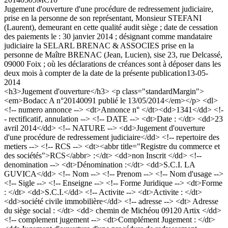
Jugement d'ouverture d'une procédure de redressement judiciaire,
prise en la personne de son représentant, Monsieur STEFANI
(Laurent), demeurant en cette qualité audit siège ; date de cessation
des paiements le : 30 janvier 2014 ; désignant comme mandataire
judiciaire la SELARL BRENAC & ASSOCIES prise en la
personne de Maître BRENAC (Jean, Lucien), sise 23, rue Delcassé,
09000 Foix ; où les déclarations de créances sont à déposer dans les
deux mois à compter de la date de la présente publication
13-05-
2014
<h3>Jugement d'ouverture</h3> <p class="standardMargin">
<em>Bodacc A n°20140091 publié le 13/05/2014</em></p> <dl>
<!-- numero annonce --> <dt>Annonce n° </dt><dd>1341</dd> <!-
- rectificatif, annulation --> <!-- DATE --> <dt>Date : </dt> <dd>23
avril 2014</dd> <!-- NATURE --> <dd>Jugement d'ouverture
d'une procédure de redressement judiciaire</dd> <!-- repertoire des
metiers --> <!-- RCS --> <dt><abbr title="Registre du commerce et
des sociétés">RCS</abbr> :</dt> <dd>non Inscrit </dd> <!--
denomination --> <dt>Dénomination :</dt> <dd>S.C.I. LA
GUVICA</dd> <!-- Nom --> <!-- Prenom --> <!-- Nom d'usage -->
<!-- Sigle --> <!-- Enseigne --> <!-- Forme Juridique --> <dt>Forme
: </dt> <dd>S.C.I.</dd> <!-- Activite --> <dt>Activite : </dt>
<dd>société civile immobilière</dd> <!-- adresse --> <dt> Adresse
du siège social : </dt> <dd> chemin de Michéou 09120 Artix </dd>
<!-- complement jugement --> <dt>Complément Jugement : </dt>