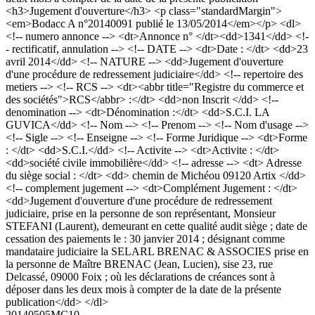
<h3>Jugement d'ouverture</h3> <p class="standardMargin">
<em>Bodacc A n°20140091 publié le 13/05/2014</em></p> <dl>
<!-- numero annonce --> <dt>Annonce n° </dt><dd>1341</dd> <!-
- rectificatif, annulation --> <!-- DATE --> <dt>Date : </dt> <dd>23
avril 2014</dd> <!-- NATURE --> <dd>Jugement d'ouverture
d'une procédure de redressement judiciaire</dd> <!-- repertoire des
metiers --> <!-- RCS --> <dt><abbr title="Registre du commerce et
des sociétés">RCS</abbr> :</dt> <dd>non Inscrit </dd> <!--
denomination --> <dt>Dénomination :</dt> <dd>S.C.I. LA
GUVICA</dd> <!-- Nom --> <!-- Prenom --> <!-- Nom d'usage -->
<!-- Sigle --> <!-- Enseigne --> <!-- Forme Juridique --> <dt>Forme
: </dt> <dd>S.C.I.</dd> <!-- Activite --> <dt>Activite : </dt>
<dd>société civile immobilière</dd> <!-- adresse --> <dt> Adresse
du siège social : </dt> <dd> chemin de Michéou 09120 Artix </dd>
<!-- complement jugement --> <dt>Complément Jugement : </dt>
<dd>Jugement d'ouverture d'une procédure de redressement
judiciaire, prise en la personne de son représentant, Monsieur
STEFANI (Laurent), demeurant en cette qualité audit siège ; date de
cessation des paiements le : 30 janvier 2014 ; désignant comme
mandataire judiciaire la SELARL BRENAC & ASSOCIES prise en
la personne de Maître BRENAC (Jean, Lucien), sise 23, rue
Delcassé, 09000 Foix ; où les déclarations de créances sont à
déposer dans les deux mois à compter de la date de la présente
publication</dd> </dl>
20140505MC10