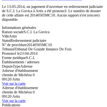
Le 13-05-2014, un jugement d'ouverture en redressement judiciaire
de S.C.I. La Guvica à Artix a été prononcé. Le numéro de dossier
de cette affaire est 20140505MC10. Aucun rapport n'est (encore)
disponible.
Informations générales
Raison sociale
S.C.I. La Guvica
Ville
Artix
Statut
Redressement judiciaire
N° de procédure
20140505MC10
Tribunal
Tribunal De Grande Instance De Foix
Prononcé le
23-04-2014
Forme juridique
S.C.I.
Établissements / adresses
Depuis
Type
Adresse
Adresse d'établissement
chemin de Michéou 0
09120 Artix
Voir sur la carte
Adresse d'établissement
chemin de Michéou 0
09120 Artix
Voir sur la carte
Publications