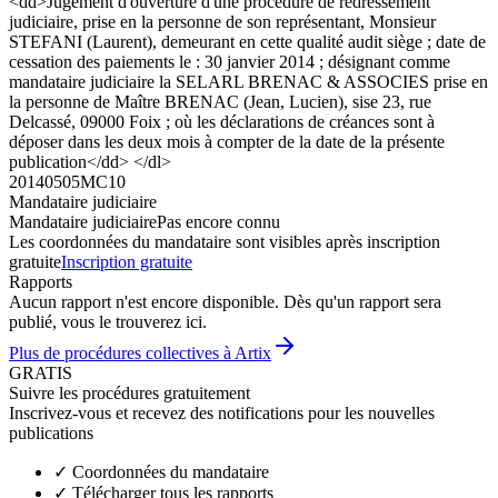
<dd>Jugement d'ouverture d'une procédure de redressement
judiciaire, prise en la personne de son représentant, Monsieur
STEFANI (Laurent), demeurant en cette qualité audit siège ; date de
cessation des paiements le : 30 janvier 2014 ; désignant comme
mandataire judiciaire la SELARL BRENAC & ASSOCIES prise en
la personne de Maître BRENAC (Jean, Lucien), sise 23, rue
Delcassé, 09000 Foix ; où les déclarations de créances sont à
déposer dans les deux mois à compter de la date de la présente
publication</dd> </dl>
20140505MC10
Mandataire judiciaire
Mandataire judiciaire
Pas encore connu
Les coordonnées du mandataire sont visibles après inscription
gratuite
Inscription gratuite
Rapports
Aucun rapport n'est encore disponible. Dès qu'un rapport sera
publié, vous le trouverez ici.
Plus de procédures collectives à Artix
GRATIS
Suivre les procédures gratuitement
Inscrivez-vous et recevez des notifications pour les nouvelles
publications
✓
Coordonnées du mandataire
✓
Télécharger tous les rapports