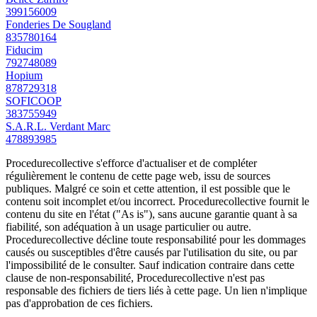
399156009
Fonderies De Sougland
835780164
Fiducim
792748089
Hopium
878729318
SOFICOOP
383755949
S.A.R.L. Verdant Marc
478893985
Procedurecollective s'efforce d'actualiser et de compléter
régulièrement le contenu de cette page web, issu de sources
publiques. Malgré ce soin et cette attention, il est possible que le
contenu soit incomplet et/ou incorrect. Procedurecollective fournit le
contenu du site en l'état ("As is"), sans aucune garantie quant à sa
fiabilité, son adéquation à un usage particulier ou autre.
Procedurecollective décline toute responsabilité pour les dommages
causés ou susceptibles d'être causés par l'utilisation du site, ou par
l'impossibilité de le consulter. Sauf indication contraire dans cette
clause de non-responsabilité, Procedurecollective n'est pas
responsable des fichiers de tiers liés à cette page. Un lien n'implique
pas d'approbation de ces fichiers.