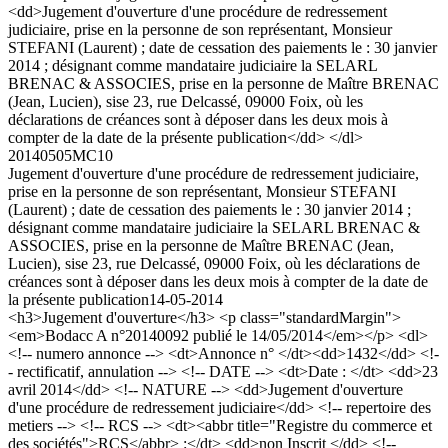
<dd>Jugement d'ouverture d'une procédure de redressement
judiciaire, prise en la personne de son représentant, Monsieur
STEFANI (Laurent) ; date de cessation des paiements le : 30 janvier
2014 ; désignant comme mandataire judiciaire la SELARL
BRENAC & ASSOCIES, prise en la personne de Maître BRENAC
(Jean, Lucien), sise 23, rue Delcassé, 09000 Foix, où les
déclarations de créances sont à déposer dans les deux mois à
compter de la date de la présente publication</dd> </dl>
20140505MC10
Jugement d'ouverture d'une procédure de redressement judiciaire,
prise en la personne de son représentant, Monsieur STEFANI
(Laurent) ; date de cessation des paiements le : 30 janvier 2014 ;
désignant comme mandataire judiciaire la SELARL BRENAC &
ASSOCIES, prise en la personne de Maître BRENAC (Jean,
Lucien), sise 23, rue Delcassé, 09000 Foix, où les déclarations de
créances sont à déposer dans les deux mois à compter de la date de
la présente publication
14-05-2014
<h3>Jugement d'ouverture</h3> <p class="standardMargin">
<em>Bodacc A n°20140092 publié le 14/05/2014</em></p> <dl>
<!-- numero annonce --> <dt>Annonce n° </dt><dd>1432</dd> <!-
- rectificatif, annulation --> <!-- DATE --> <dt>Date : </dt> <dd>23
avril 2014</dd> <!-- NATURE --> <dd>Jugement d'ouverture
d'une procédure de redressement judiciaire</dd> <!-- repertoire des
metiers --> <!-- RCS --> <dt><abbr title="Registre du commerce et
des sociétés">RCS</abbr> :</dt> <dd>non Inscrit </dd> <!--