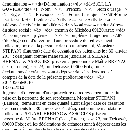
denomination --> <dt>Dénomination :</dt> <dd>S.C.I. LA
GUVICA</dd> <!-- Nom --> <!-- Prenom --> <!-- Nom d'usage -->
<!-- Sigle --> <!-- Enseigne --> <!-- Forme Juridique --> <dt>Forme
: </dt> <dd>S.C.I.</dd> <!-- Activite --> <dt>Activite : </dt>
<dd>société civile immobilière</dd> <!-- adresse --> <dt> Adresse
du siège social : </dt> <dd> chemin de Michéou 09120 Artix </dd>
<!-- complement jugement --> <dt>Complément Jugement : </dt>
<dd>Jugement d'ouverture d'une procédure de redressement
judiciaire, prise en la personne de son représentant, Monsieur
STEFANI (Laurent) ; date de cessation des paiements le : 30 janvier
2014 ; désignant comme mandataire judiciaire la SELARL
BRENAC & ASSOCIES, prise en la personne de Maître BRENAC
(Jean, Lucien), sise 23, rue Delcassé, 09000 Foix, où les
déclarations de créances sont à déposer dans les deux mois à
compter de la date de la présente publication</dd> </dl>
20140505MC10
13-05-2014
Jugement d'ouverture d'une procédure de redressement judiciaire,
prise en la personne de son représentant, Monsieur STEFANI
(Laurent), demeurant en cette qualité audit siège ; date de cessation
des paiements le : 30 janvier 2014 ; désignant comme mandataire
judiciaire la SELARL BRENAC & ASSOCIES prise en la
personne de Maître BRENAC (Jean, Lucien), sise 23, rue Delcassé,
09000 Foix ; où les déclarations de créances sont à déposer dans les
deux mois à compter de la date de la présente publication