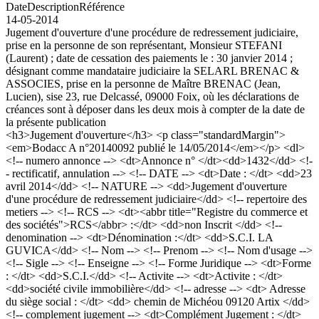
Date
Description
Référence
14-05-2014
Jugement d'ouverture d'une procédure de redressement judiciaire,
prise en la personne de son représentant, Monsieur STEFANI
(Laurent) ; date de cessation des paiements le : 30 janvier 2014 ;
désignant comme mandataire judiciaire la SELARL BRENAC &
ASSOCIES, prise en la personne de Maître BRENAC (Jean,
Lucien), sise 23, rue Delcassé, 09000 Foix, où les déclarations de
créances sont à déposer dans les deux mois à compter de la date de
la présente publication
<h3>Jugement d'ouverture</h3> <p class="standardMargin">
<em>Bodacc A n°20140092 publié le 14/05/2014</em></p> <dl>
<!-- numero annonce --> <dt>Annonce n° </dt><dd>1432</dd> <!-
- rectificatif, annulation --> <!-- DATE --> <dt>Date : </dt> <dd>23
avril 2014</dd> <!-- NATURE --> <dd>Jugement d'ouverture
d'une procédure de redressement judiciaire</dd> <!-- repertoire des
metiers --> <!-- RCS --> <dt><abbr title="Registre du commerce et
des sociétés">RCS</abbr> :</dt> <dd>non Inscrit </dd> <!--
denomination --> <dt>Dénomination :</dt> <dd>S.C.I. LA
GUVICA</dd> <!-- Nom --> <!-- Prenom --> <!-- Nom d'usage -->
<!-- Sigle --> <!-- Enseigne --> <!-- Forme Juridique --> <dt>Forme
: </dt> <dd>S.C.I.</dd> <!-- Activite --> <dt>Activite : </dt>
<dd>société civile immobilière</dd> <!-- adresse --> <dt> Adresse
du siège social : </dt> <dd> chemin de Michéou 09120 Artix </dd>
<!-- complement jugement --> <dt>Complément Jugement : </dt>