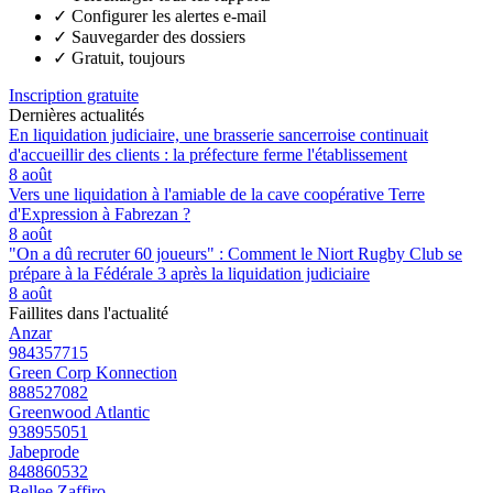
✓
Configurer les alertes e-mail
✓
Sauvegarder des dossiers
✓
Gratuit, toujours
Inscription gratuite
Dernières actualités
En liquidation judiciaire, une brasserie sancerroise continuait
d'accueillir des clients : la préfecture ferme l'établissement
8 août
Vers une liquidation à l'amiable de la cave coopérative Terre
d'Expression à Fabrezan ?
8 août
"On a dû recruter 60 joueurs" : Comment le Niort Rugby Club se
prépare à la Fédérale 3 après la liquidation judiciaire
8 août
Faillites dans l'actualité
Anzar
984357715
Green Corp Konnection
888527082
Greenwood Atlantic
938955051
Jabeprode
848860532
Bellee Zaffiro