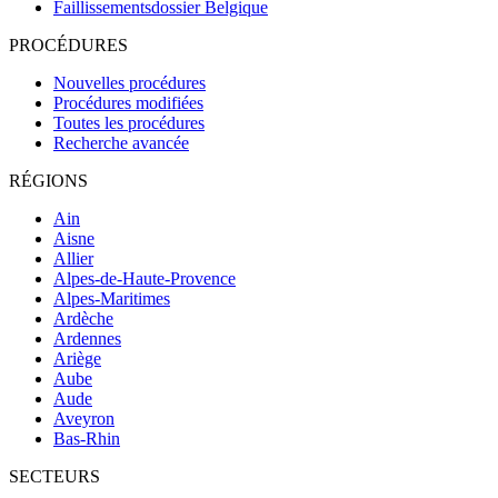
Faillissementsdossier
Belgique
PROCÉDURES
Nouvelles procédures
Procédures modifiées
Toutes les procédures
Recherche avancée
RÉGIONS
Ain
Aisne
Allier
Alpes-de-Haute-Provence
Alpes-Maritimes
Ardèche
Ardennes
Ariège
Aube
Aude
Aveyron
Bas-Rhin
SECTEURS