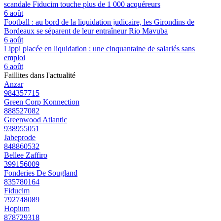
scandale Fiducim touche plus de 1 000 acquéreurs
6 août
Football : au bord de la liquidation judicaire, les Girondins de
Bordeaux se séparent de leur entraîneur Rio Mavuba
6 août
Lippi placée en liquidation : une cinquantaine de salariés sans
emploi
6 août
Faillites dans l'actualité
Anzar
984357715
Green Corp Konnection
888527082
Greenwood Atlantic
938955051
Jabeprode
848860532
Bellee Zaffiro
399156009
Fonderies De Sougland
835780164
Fiducim
792748089
Hopium
878729318