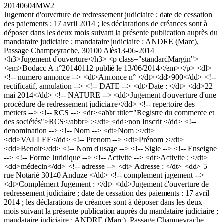
20140604MW2
Jugement d'ouverture de redressement judiciaire ; date de cessation
des paiements : 17 avril 2014 ; les déclarations de créances sont à
déposer dans les deux mois suivant la présente publication auprès du
mandataire judiciaire ; mandataire judiciaire : ANDRE (Marc),
Passage Champeyrache, 30100 Alès
13-06-2014
<h3>Jugement d'ouverture</h3> <p class="standardMargin">
<em>Bodacc A n°20140112 publié le 13/06/2014</em></p> <dl>
<!-- numero annonce --> <dt>Annonce n° </dt><dd>900</dd> <!--
rectificatif, annulation --> <!-- DATE --> <dt>Date : </dt> <dd>22
mai 2014</dd> <!-- NATURE --> <dd>Jugement d'ouverture d'une
procédure de redressement judiciaire</dd> <!-- repertoire des
metiers --> <!-- RCS --> <dt><abbr title="Registre du commerce et
des sociétés">RCS</abbr> :</dt> <dd>non Inscrit </dd> <!--
denomination --> <!-- Nom --> <dt>Nom :</dt>
<dd>VALLEE</dd> <!-- Prenom --> <dt>Prénom :</dt>
<dd>Benoit</dd> <!-- Nom d'usage --> <!-- Sigle --> <!-- Enseigne
--> <!-- Forme Juridique --> <!-- Activite --> <dt>Activite : </dt>
<dd>médecin</dd> <!-- adresse --> <dt> Adresse : </dt> <dd> 5
rue Notarié 30140 Anduze </dd> <!-- complement jugement -->
<dt>Complément Jugement : </dt> <dd>Jugement d'ouverture de
redressement judiciaire ; date de cessation des paiements : 17 avril
2014 ; les déclarations de créances sont à déposer dans les deux
mois suivant la présente publication auprès du mandataire judiciaire ;
mandataire judiciaire : ANDRE (Marc), Passage Champeyrache,