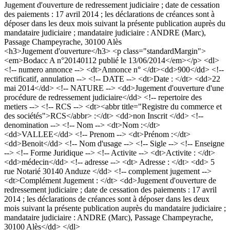
Jugement d'ouverture de redressement judiciaire ; date de cessation
des paiements : 17 avril 2014 ; les déclarations de créances sont à
déposer dans les deux mois suivant la présente publication auprès du
mandataire judiciaire ; mandataire judiciaire : ANDRE (Marc),
Passage Champeyrache, 30100 Alès
<h3>Jugement d'ouverture</h3> <p class="standardMargin">
<em>Bodacc A n°20140112 publié le 13/06/2014</em></p> <dl>
<!-- numero annonce --> <dt>Annonce n° </dt><dd>900</dd> <!--
rectificatif, annulation --> <!-- DATE --> <dt>Date : </dt> <dd>22
mai 2014</dd> <!-- NATURE --> <dd>Jugement d'ouverture d'une
procédure de redressement judiciaire</dd> <!-- repertoire des
metiers --> <!-- RCS --> <dt><abbr title="Registre du commerce et
des sociétés">RCS</abbr> :</dt> <dd>non Inscrit </dd> <!--
denomination --> <!-- Nom --> <dt>Nom :</dt>
<dd>VALLEE</dd> <!-- Prenom --> <dt>Prénom :</dt>
<dd>Benoit</dd> <!-- Nom d'usage --> <!-- Sigle --> <!-- Enseigne
--> <!-- Forme Juridique --> <!-- Activite --> <dt>Activite : </dt>
<dd>médecin</dd> <!-- adresse --> <dt> Adresse : </dt> <dd> 5
rue Notarié 30140 Anduze </dd> <!-- complement jugement -->
<dt>Complément Jugement : </dt> <dd>Jugement d'ouverture de
redressement judiciaire ; date de cessation des paiements : 17 avril
2014 ; les déclarations de créances sont à déposer dans les deux
mois suivant la présente publication auprès du mandataire judiciaire ;
mandataire judiciaire : ANDRE (Marc), Passage Champeyrache,
30100 Alès</dd> </dl>