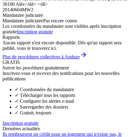
30100 Alès</dd> </dl>
20140604MW2
Mandataire judiciaire
Mandataire judiciaire
Pas encore connu
Les coordonnées du mandataire sont visibles après inscription
gratuite
Inscription gratuite
Rapports
Aucun rapport n'est encore disponible. Dès qu'un rapport sera
publié, vous le trouverez ici.
Plus de procédures collectives à Anduze
GRATIS
Suivre les procédures gratuitement
Inscrivez-vous et recevez des notifications pour les nouvelles
publications
✓
Coordonnées du mandataire
✓
Télécharger tous les rapports
✓
Configurer les alertes e-mail
✓
Sauvegarder des dossiers
✓
Gratuit, toujours
Inscription gratuite
Dernières actualités
Ils remboursent un crédit pour un logement qui n'existe pas, le