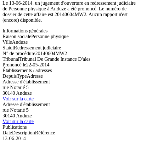
Le 13-06-2014, un jugement d'ouverture en redressement judiciaire
de Personne physique à Anduze a été prononcé. Le numéro de
dossier de cette affaire est 20140604MW2. Aucun rapport n'est
(encore) disponible.
Informations générales
Raison sociale
Personne physique
Ville
Anduze
Statut
Redressement judiciaire
N° de procédure
20140604MW2
Tribunal
Tribunal De Grande Instance D'ales
Prononcé le
22-05-2014
Établissements / adresses
Depuis
Type
Adresse
Adresse d'établissement
rue Notarié 5
30140 Anduze
Voir sur la carte
Adresse d'établissement
rue Notarié 5
30140 Anduze
Voir sur la carte
Publications
Date
Description
Référence
13-06-2014