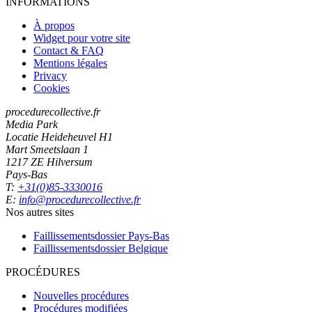
INFORMATIONS
À propos
Widget pour votre site
Contact & FAQ
Mentions légales
Privacy
Cookies
procedurecollective.fr
Media Park
Locatie Heideheuvel H1
Mart Smeetslaan 1
1217 ZE Hilversum
Pays-Bas
T:
+31(0)85-3330016
E:
info@procedurecollective.fr
Nos autres sites
Faillissementsdossier
Pays-Bas
Faillissementsdossier
Belgique
PROCÉDURES
Nouvelles procédures
Procédures modifiées