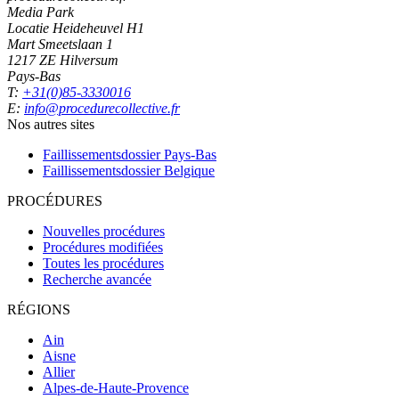
Media Park
Locatie Heideheuvel H1
Mart Smeetslaan 1
1217 ZE Hilversum
Pays-Bas
T:
+31(0)85-3330016
E:
info@procedurecollective.fr
Nos autres sites
Faillissementsdossier
Pays-Bas
Faillissementsdossier
Belgique
PROCÉDURES
Nouvelles procédures
Procédures modifiées
Toutes les procédures
Recherche avancée
RÉGIONS
Ain
Aisne
Allier
Alpes-de-Haute-Provence