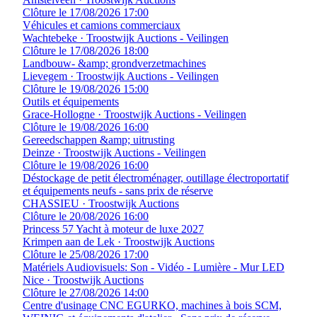
Clôture le 17/08/2026 17:00
Véhicules et camions commerciaux
Wachtebeke · Troostwijk Auctions - Veilingen
Clôture le 17/08/2026 18:00
Landbouw- &amp; grondverzetmachines
Lievegem · Troostwijk Auctions - Veilingen
Clôture le 19/08/2026 15:00
Outils et équipements
Grace-Hollogne · Troostwijk Auctions - Veilingen
Clôture le 19/08/2026 16:00
Gereedschappen &amp; uitrusting
Deinze · Troostwijk Auctions - Veilingen
Clôture le 19/08/2026 16:00
Déstockage de petit électroménager, outillage électroportatif
et équipements neufs - sans prix de réserve
CHASSIEU · Troostwijk Auctions
Clôture le 20/08/2026 16:00
Princess 57 Yacht à moteur de luxe 2027
Krimpen aan de Lek · Troostwijk Auctions
Clôture le 25/08/2026 17:00
Matériels Audiovisuels: Son - Vidéo - Lumière - Mur LED
Nice · Troostwijk Auctions
Clôture le 27/08/2026 14:00
Centre d'usinage CNC EGURKO, machines à bois SCM,