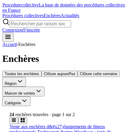
Procedure
collective
La base de données des procédures collectives
en France
Procédures collectives
Enchères
Actualités
Connexion
S'inscrire
Accueil
›
Enchères
Enchères
Toutes les enchères
Clôture aujourd'hui
Clôture cette semaine
Région
Maison de ventes
Catégorie
24
enchères trouvées
· page 1 sur 2
Vente aux enchères d&#x27;équipements de fitness
professionnels Technogym &amp; Woodway : tapis de