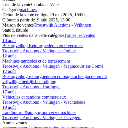
Lieu de la vente
Combs-la-Ville
Catégorie
machines
Début de la vente en ligne
29 mai 2025, 18:00
Clôture à partir de
19 juin 2025, 13:00
Maison de ventes
Troostwijk Auctions - Veilingen
Statut
Clôturée
Plus de ventes dans cette catégorie
Toutes les ventes
10 août
Bezorgveiling Retourgoederen en Overstock
Troostwijk Auctions - Veilingen · Online
12 août
Machines agricoles et de terrassement
Troostwijk Auctions - Veilingen · Magnicourt-en-Comté
12 août
Bezorgveiling retourgoederen en opgekochte goederen uit
vrijwillige bedrijfsbeëindiging
Troostwijk Auctions · Harlingen
17 août
Véhicules et camions commerciaux
Troostwijk Auctions - Veilingen · Wachtebeke
19 août
Landbouw- &amp; grondverzetmachines
Troostwijk Auctions - Veilingen · Lievegem
Autres ventes
aménagement de bureaux
antiquités et art
bateaux et