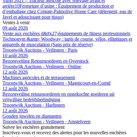
Vario 2021 – Tracteur agricole avec relevage avant et
arrière
10
Fermeture d’usine : Équipement de production et
d’emballage chez Colgate-Palmolive Home Care (détergent, eau de
Javel et adoucissant pour tissus)
Ventes à venir
09 août 2026
Vente aux enchères d&#x27;équipements de fitness professionnels
Technogym &amp; Woodway : tapis de course, vélos, elliptiques et
appareils de musculation (Sans prix de réserve)
Troostwijk Auctions - Veilingen · Paris
10 août 2026
Bezorgveiling Retourgoederen en Overstock
Troostwijk Auctions - Veilingen · Online
12 août 2026
Machines agricoles et de terrassement
Troostwijk Auctions - Veilingen · Magnicourt-en-Comté
12 août 2026
Bezorgveiling retourgoederen en opgekochte goederen uit
vrijwillige bedrijfsbeëindiging
Troostwijk Auctions · Harlingen
12 août 2026
Gouden juwelen en diamanten
Troostwijk Auctions - Veilingen · Amstelveen
Suivre les enchères gratuitement
Inscrivez-vous et recevez des alertes pour les nouvelles enchères