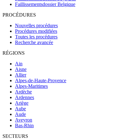
Faillissementsdossier
Belgique
PROCÉDURES
Nouvelles procédures
Procédures modifiées
Toutes les procédures
Recherche avancée
RÉGIONS
Ain
Aisne
Allier
Alpes-de-Haute-Provence
Alpes-Maritimes
Ardèche
Ardennes
Ariège
Aube
Aude
Aveyron
Bas-Rhin
SECTEURS