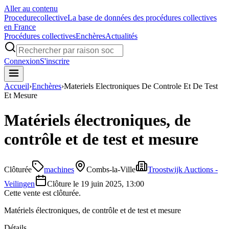
Aller au contenu
Procedure
collective
La base de données des procédures collectives
en France
Procédures collectives
Enchères
Actualités
Connexion
S'inscrire
Accueil
›
Enchères
›
Materiels Electroniques De Controle Et De Test
Et Mesure
Matériels électroniques, de
contrôle et de test et mesure
Clôturée
machines
Combs-la-Ville
Troostwijk Auctions -
Veilingen
Clôture le
19 juin 2025, 13:00
Cette vente est clôturée.
Matériels électroniques, de contrôle et de test et mesure
Détails