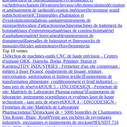
yachts
bijoux
chariots élévateurs
chevaux
collections
cuisines
décoration
et aménagement de jardins
décoration intérieure
électronique grand
public
horlogerie
ICT
immeubles d'habitation et
d'exploitation
installations sanitaires
instruments de
musique
lits
location d'attractions
machines
machines de traitement du
bois
matériaux d'entrepreneur
matériaux de construction
matériel
d'asphaltage
matériel horeca
meubles
moteurs
nom de
domaine
outillage
salles de bains
sport et fitness
stocks de
magasin
véhicules automoteurs
vélos
vêtements
vin
Top 10 ventes
1
Sélection de machines-outils CNC de haute précision – Centres
d'usinage OKK, Hanwha, Biglia, Priminer, Huron et
Karstens
2
TDV INDUSTRIES - Fermeture d'un site comprenant :
métiers à tisser Picanol, équipements de tissage, teinture,
mercerisation, sanforisation et finition textile
3
Équipements de
transformation alimentaire, conditionnement et froid industriel —
Sans prix de réserve
4
JOUR 5 – ONCODESIGN - Fermeture de
site: Matériels de Laboratoire Pharmaceutique
5
Équipements de
laboratoire, instruments scientifiques et systèmes laser de haute
technologie - sans prix de réserve
6
JOUR 4 – ONCODESIGN -
Fermeture de site: Matériels de Laboratoire
Pharmaceutique
7
Déstockage de + 5000 bouteilles de Champagnes,
Vins Rouge, Blanc, Rosé
8
Vente aux enchères de rayonnages
industriels, mezzanines et équipements de stockage
9
FENDT 716