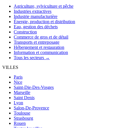
Agriculture, sylviculture et pêche
Industries extractives
Industrie manufacturière
Énergie, production et distribution
Eau, gestion des déchets
Construction
Commerce de gros et de détail
Transports et entreposage
Hébergement et restauration
Information et communication
Tous les secteurs →
VILLES
Paris
Nice
Saint-Die-Des-Vosges
Marseille
Saint Denis
Lyon
Salon-De-Provence
Toulouse
Strasbourg
Rouen