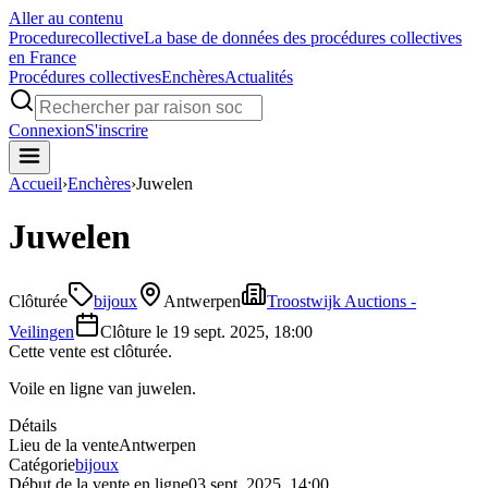
Aller au contenu
Procedure
collective
La base de données des procédures collectives
en France
Procédures collectives
Enchères
Actualités
Connexion
S'inscrire
Accueil
›
Enchères
›
Juwelen
Juwelen
Clôturée
bijoux
Antwerpen
Troostwijk Auctions -
Veilingen
Clôture le
19 sept. 2025, 18:00
Cette vente est clôturée.
Voile en ligne van juwelen.
Détails
Lieu de la vente
Antwerpen
Catégorie
bijoux
Début de la vente en ligne
03 sept. 2025, 14:00