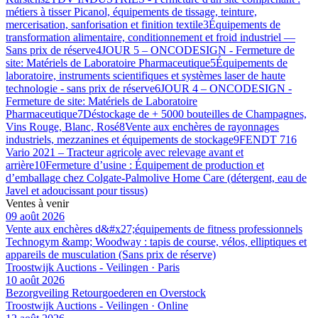
métiers à tisser Picanol, équipements de tissage, teinture,
mercerisation, sanforisation et finition textile
3
Équipements de
transformation alimentaire, conditionnement et froid industriel —
Sans prix de réserve
4
JOUR 5 – ONCODESIGN - Fermeture de
site: Matériels de Laboratoire Pharmaceutique
5
Équipements de
laboratoire, instruments scientifiques et systèmes laser de haute
technologie - sans prix de réserve
6
JOUR 4 – ONCODESIGN -
Fermeture de site: Matériels de Laboratoire
Pharmaceutique
7
Déstockage de + 5000 bouteilles de Champagnes,
Vins Rouge, Blanc, Rosé
8
Vente aux enchères de rayonnages
industriels, mezzanines et équipements de stockage
9
FENDT 716
Vario 2021 – Tracteur agricole avec relevage avant et
arrière
10
Fermeture d’usine : Équipement de production et
d’emballage chez Colgate-Palmolive Home Care (détergent, eau de
Javel et adoucissant pour tissus)
Ventes à venir
09 août 2026
Vente aux enchères d&#x27;équipements de fitness professionnels
Technogym &amp; Woodway : tapis de course, vélos, elliptiques et
appareils de musculation (Sans prix de réserve)
Troostwijk Auctions - Veilingen · Paris
10 août 2026
Bezorgveiling Retourgoederen en Overstock
Troostwijk Auctions - Veilingen · Online