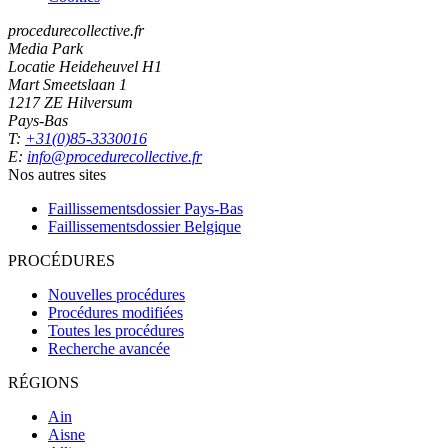
procedurecollective.fr
Media Park
Locatie Heideheuvel H1
Mart Smeetslaan 1
1217 ZE Hilversum
Pays-Bas
T:
+31(0)85-3330016
E:
info@procedurecollective.fr
Nos autres sites
Faillissementsdossier
Pays-Bas
Faillissementsdossier
Belgique
PROCÉDURES
Nouvelles procédures
Procédures modifiées
Toutes les procédures
Recherche avancée
RÉGIONS
Ain
Aisne