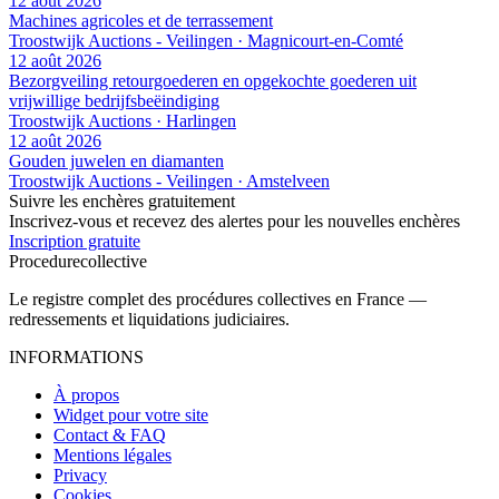
12 août 2026
Machines agricoles et de terrassement
Troostwijk Auctions - Veilingen · Magnicourt-en-Comté
12 août 2026
Bezorgveiling retourgoederen en opgekochte goederen uit
vrijwillige bedrijfsbeëindiging
Troostwijk Auctions · Harlingen
12 août 2026
Gouden juwelen en diamanten
Troostwijk Auctions - Veilingen · Amstelveen
Suivre les enchères gratuitement
Inscrivez-vous et recevez des alertes pour les nouvelles enchères
Inscription gratuite
Procedure
collective
Le registre complet des procédures collectives en France —
redressements et liquidations judiciaires.
INFORMATIONS
À propos
Widget pour votre site
Contact & FAQ
Mentions légales
Privacy
Cookies