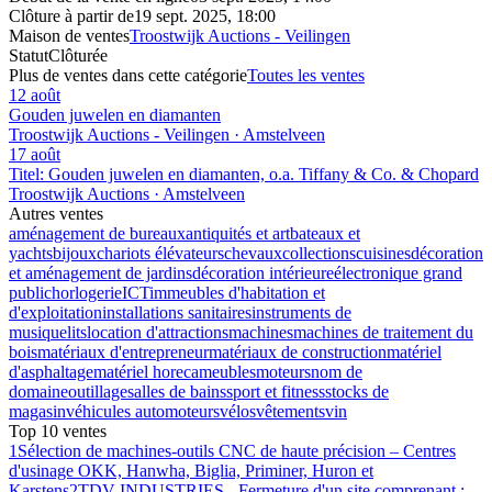
Clôture à partir de
19 sept. 2025, 18:00
Maison de ventes
Troostwijk Auctions - Veilingen
Statut
Clôturée
Plus de ventes dans cette catégorie
Toutes les ventes
12 août
Gouden juwelen en diamanten
Troostwijk Auctions - Veilingen · Amstelveen
17 août
Titel: Gouden juwelen en diamanten, o.a. Tiffany & Co. & Chopard
Troostwijk Auctions · Amstelveen
Autres ventes
aménagement de bureaux
antiquités et art
bateaux et
yachts
bijoux
chariots élévateurs
chevaux
collections
cuisines
décoration
et aménagement de jardins
décoration intérieure
électronique grand
public
horlogerie
ICT
immeubles d'habitation et
d'exploitation
installations sanitaires
instruments de
musique
lits
location d'attractions
machines
machines de traitement du
bois
matériaux d'entrepreneur
matériaux de construction
matériel
d'asphaltage
matériel horeca
meubles
moteurs
nom de
domaine
outillage
salles de bains
sport et fitness
stocks de
magasin
véhicules automoteurs
vélos
vêtements
vin
Top 10 ventes
1
Sélection de machines-outils CNC de haute précision – Centres
d'usinage OKK, Hanwha, Biglia, Priminer, Huron et
Karstens
2
TDV INDUSTRIES - Fermeture d'un site comprenant :