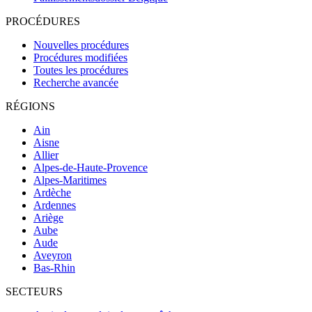
PROCÉDURES
Nouvelles procédures
Procédures modifiées
Toutes les procédures
Recherche avancée
RÉGIONS
Ain
Aisne
Allier
Alpes-de-Haute-Provence
Alpes-Maritimes
Ardèche
Ardennes
Ariège
Aube
Aude
Aveyron
Bas-Rhin
SECTEURS