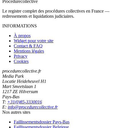
Procedure
collective
Le registre complet des procédures collectives en France —
redressements et liquidations judiciaires.
INFORMATIONS
À propos
Widget pour votre site
Contact & FAQ
Mentions légales
Privacy
Cookies
procedurecollective.fr
Media Park
Locatie Heideheuvel H1
Mart Smeetslaan 1
1217 ZE Hilversum
Pays-Bas
T:
+31(0)85-3330016
E:
info@procedurecollective.fr
Nos autres sites
Faillissementsdossier
Pays-Bas
Faillissementsdossier
Belgique