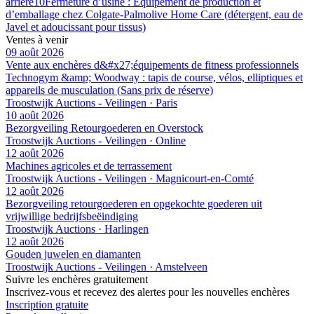
arrière
10
Fermeture d’usine : Équipement de production et
d’emballage chez Colgate-Palmolive Home Care (détergent, eau de
Javel et adoucissant pour tissus)
Ventes à venir
09 août 2026
Vente aux enchères d&#x27;équipements de fitness professionnels
Technogym &amp; Woodway : tapis de course, vélos, elliptiques et
appareils de musculation (Sans prix de réserve)
Troostwijk Auctions - Veilingen · Paris
10 août 2026
Bezorgveiling Retourgoederen en Overstock
Troostwijk Auctions - Veilingen · Online
12 août 2026
Machines agricoles et de terrassement
Troostwijk Auctions - Veilingen · Magnicourt-en-Comté
12 août 2026
Bezorgveiling retourgoederen en opgekochte goederen uit
vrijwillige bedrijfsbeëindiging
Troostwijk Auctions · Harlingen
12 août 2026
Gouden juwelen en diamanten
Troostwijk Auctions - Veilingen · Amstelveen
Suivre les enchères gratuitement
Inscrivez-vous et recevez des alertes pour les nouvelles enchères
Inscription gratuite