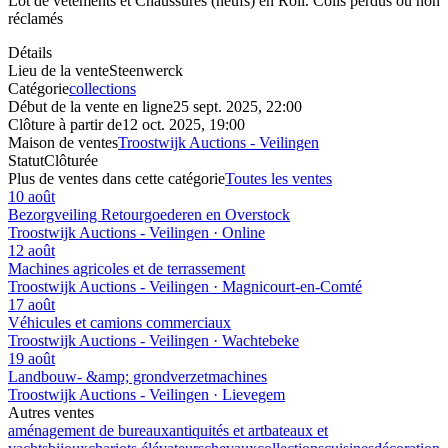
Lot de vêtements et Chaussures (neufs) en Roll. Colis perdus ou non
réclamés
Détails
Lieu de la vente
Steenwerck
Catégorie
collections
Début de la vente en ligne
25 sept. 2025, 22:00
Clôture à partir de
12 oct. 2025, 19:00
Maison de ventes
Troostwijk Auctions - Veilingen
Statut
Clôturée
Plus de ventes dans cette catégorie
Toutes les ventes
10 août
Bezorgveiling Retourgoederen en Overstock
Troostwijk Auctions - Veilingen · Online
12 août
Machines agricoles et de terrassement
Troostwijk Auctions - Veilingen · Magnicourt-en-Comté
17 août
Véhicules et camions commerciaux
Troostwijk Auctions - Veilingen · Wachtebeke
19 août
Landbouw- &amp; grondverzetmachines
Troostwijk Auctions - Veilingen · Lievegem
Autres ventes
aménagement de bureaux
antiquités et art
bateaux et