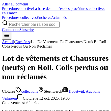
Aller au contenu
Procedure
collective
La base de données des procédures collectives
en France
Procédures collectives
Enchères
Actualités
Connexion
S'inscrire
Accueil
›
Enchères
›
Lot De Vetements Et Chaussures Neufs En Roll
Colis Perdus Ou Non Reclames
Lot de vêtements et Chaussures
(neufs) en Roll. Colis perdus ou
non réclamés
Clôturée
collections
Steenwerck
Troostwijk Auctions -
Veilingen
Clôture le
12 oct. 2025, 19:00
Cette vente est clôturée.