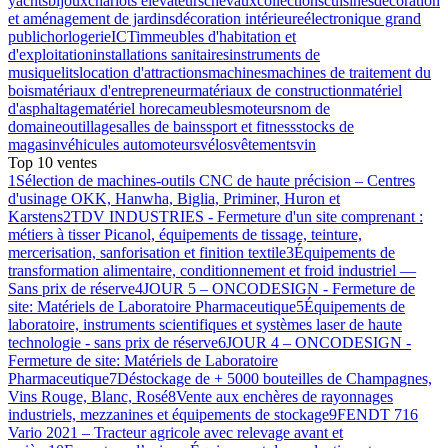
yachts
bijoux
chariots élévateurs
chevaux
collections
cuisines
décoration
et aménagement de jardins
décoration intérieure
électronique grand
public
horlogerie
ICT
immeubles d'habitation et
d'exploitation
installations sanitaires
instruments de
musique
lits
location d'attractions
machines
machines de traitement du
bois
matériaux d'entrepreneur
matériaux de construction
matériel
d'asphaltage
matériel horeca
meubles
moteurs
nom de
domaine
outillage
salles de bains
sport et fitness
stocks de
magasin
véhicules automoteurs
vélos
vêtements
vin
Top 10 ventes
1
Sélection de machines-outils CNC de haute précision – Centres
d'usinage OKK, Hanwha, Biglia, Priminer, Huron et
Karstens
2
TDV INDUSTRIES - Fermeture d'un site comprenant :
métiers à tisser Picanol, équipements de tissage, teinture,
mercerisation, sanforisation et finition textile
3
Équipements de
transformation alimentaire, conditionnement et froid industriel —
Sans prix de réserve
4
JOUR 5 – ONCODESIGN - Fermeture de
site: Matériels de Laboratoire Pharmaceutique
5
Équipements de
laboratoire, instruments scientifiques et systèmes laser de haute
technologie - sans prix de réserve
6
JOUR 4 – ONCODESIGN -
Fermeture de site: Matériels de Laboratoire
Pharmaceutique
7
Déstockage de + 5000 bouteilles de Champagnes,
Vins Rouge, Blanc, Rosé
8
Vente aux enchères de rayonnages
industriels, mezzanines et équipements de stockage
9
FENDT 716
Vario 2021 – Tracteur agricole avec relevage avant et