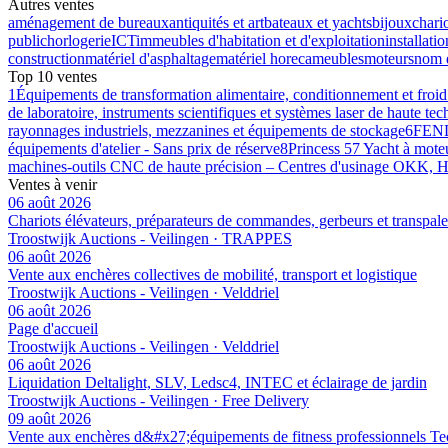
Autres ventes
aménagement de bureaux
antiquités et art
bateaux et yachts
bijoux
chari
public
horlogerie
ICT
immeubles d'habitation et d'exploitation
installatio
construction
matériel d'asphaltage
matériel horeca
meubles
moteurs
nom 
Top 10 ventes
1
Équipements de transformation alimentaire, conditionnement et froid
de laboratoire, instruments scientifiques et systèmes laser de haute tec
rayonnages industriels, mezzanines et équipements de stockage
6
FENDT
équipements d'atelier - Sans prix de réserve
8
Princess 57 Yacht à mote
machines-outils CNC de haute précision – Centres d'usinage OKK, Ha
Ventes à venir
06 août 2026
Chariots élévateurs, préparateurs de commandes, gerbeurs et transpale
Troostwijk Auctions - Veilingen · TRAPPES
06 août 2026
Vente aux enchères collectives de mobilité, transport et logistique
Troostwijk Auctions - Veilingen · Velddriel
06 août 2026
Page d'accueil
Troostwijk Auctions - Veilingen · Velddriel
06 août 2026
Liquidation Deltalight, SLV, Ledsc4, INTEC et éclairage de jardin
Troostwijk Auctions - Veilingen · Free Delivery
09 août 2026
Vente aux enchères d&#x27;équipements de fitness professionnels Tec