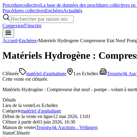
Procedure
collective
La base de données des procédures collectives en
Procédures collectives
Enchères
Actualités
Connexion
S'inscrire
Accueil
›
Enchères
›
Materiels Hydrogene Compresseur Etat Neuf Pompe
Matériels Hydrogène : Compresse
Clôturée
matériel d'asphaltage
Les Echelles
Troostwijk Auct
Cette vente est clôturée.
Matériels Hydrogène : Compresseur état neuf - pompe - volant à inerti
Détails
Lieu de la vente
Les Echelles
Catégorie
matériel d'asphaltage
Début de la vente en ligne
12 mai 2026, 13:01
Clôture à partir de
03 juin 2026, 16:30
Maison de ventes
Troostwijk Auctions - Veilingen
Statut
Clôturée