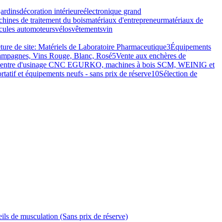
ardins
décoration intérieure
électronique grand
hines de traitement du bois
matériaux d'entrepreneur
matériaux de
cules automoteurs
vélos
vêtements
vin
de site: Matériels de Laboratoire Pharmaceutique
3
Équipements
hampagnes, Vins Rouge, Blanc, Rosé
5
Vente aux enchères de
entre d'usinage CNC EGURKO, machines à bois SCM, WEINIG et
rtatif et équipements neufs - sans prix de réserve
10
Sélection de
ls de musculation (Sans prix de réserve)