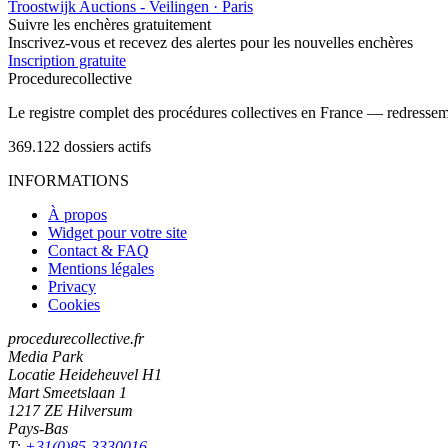
Troostwijk Auctions - Veilingen · Paris
Suivre les enchères gratuitement
Inscrivez-vous et recevez des alertes pour les nouvelles enchères
Inscription gratuite
Procedure
collective
Le registre complet des procédures collectives en France — redressemen
369.122
dossiers actifs
INFORMATIONS
À propos
Widget pour votre site
Contact & FAQ
Mentions légales
Privacy
Cookies
procedurecollective.fr
Media Park
Locatie Heideheuvel H1
Mart Smeetslaan 1
1217 ZE Hilversum
Pays-Bas
T:
+31(0)85-3330016