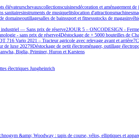
ots élévateurs
chevaux
collections
cuisines
décoration et aménagement de j
ns sanitaires
instruments de musique
lits
location d'attractions
machines
mac
de domaine
outillage
salles de bains
sport et fitness
stocks de magasin
véhi
 industriel — Sans prix de réserve
2
JOUR 5 – ONCODESIGN - Fermeture 
hnologie - sans prix de réserve
4
Déstockage de + 5000 bouteilles de C
 716 Vario 2021 – Tracteur agricole avec relevage avant et arrière
7
C
ur de luxe 2027
9
Déstockage de petit électroménager, outillage électropo
nwha, Biglia, Priminer, Huron et Karstens
ttes électriques Jungheinrich
hnogym &amp; Woodway : tapis de course, vélos, elliptiques et apparei