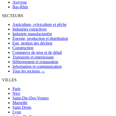
Aveyron
Bas-Rhin
SECTEURS
Agriculture, sylviculture et pêche
Industries extractives
Industrie manufacturière
Énergie, production et distribution
Eau, gestion des déchets
Construction
Commerce de gros et de détail
Transports et entreposage
Hébergement et restauration
Information et communication
Tous les secteurs →
VILLES
Paris
Nice
Saint-Die-Des-Vosges
Marseille
Saint Denis
Lyon