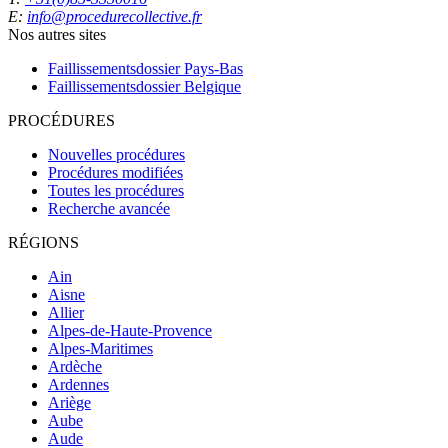
E:
info@procedurecollective.fr
Nos autres sites
Faillissementsdossier
Pays-Bas
Faillissementsdossier
Belgique
PROCÉDURES
Nouvelles procédures
Procédures modifiées
Toutes les procédures
Recherche avancée
RÉGIONS
Ain
Aisne
Allier
Alpes-de-Haute-Provence
Alpes-Maritimes
Ardèche
Ardennes
Ariège
Aube
Aude