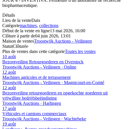
JOUR 4 - INVENTIVA: Fermeture d'un laboratoire de recherche
biopharmaceutique.
Détails
Lieu de la vente
Daix
Catégorie
machines
,
collections
Début de la vente en ligne
13 mai 2026, 16:00
Clôture à partir de
04 juin 2026, 13:01
Maison de ventes
Troostwijk Auctions - Veilingen
Statut
Clôturée
Plus de ventes dans cette catégorie
Toutes les ventes
10 août
Bezorgveiling Retourgoederen en Overstock
Troostwijk Auctions - Veilingen · Online
12 août
Machines agricoles et de terrassement
Troostwijk Auctions - Veilingen · Magnicourt-en-Comté
12 août
Bezorgveiling retourgoederen en opgekochte goederen uit
vrijwillige bedrijfsbeëindiging
Troostwijk Auctions · Harlingen
17 août
Véhicules et camions commerciaux
Troostwijk Auctions - Veilingen · Wachtebeke
19 août