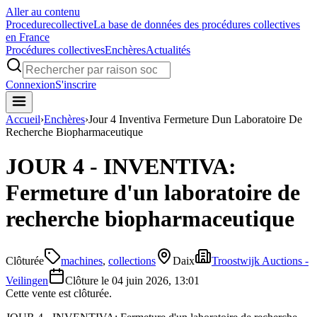
Aller au contenu
Procedure
collective
La base de données des procédures collectives
en France
Procédures collectives
Enchères
Actualités
Connexion
S'inscrire
Accueil
›
Enchères
›
Jour 4 Inventiva Fermeture Dun Laboratoire De
Recherche Biopharmaceutique
JOUR 4 - INVENTIVA:
Fermeture d'un laboratoire de
recherche biopharmaceutique
Clôturée
machines
,
collections
Daix
Troostwijk Auctions -
Veilingen
Clôture le
04 juin 2026, 13:01
Cette vente est clôturée.