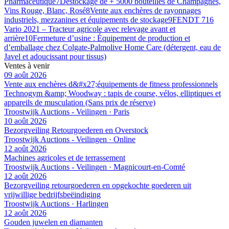
Pharmaceutique
7
Déstockage de + 5000 bouteilles de Champagnes,
Vins Rouge, Blanc, Rosé
8
Vente aux enchères de rayonnages
industriels, mezzanines et équipements de stockage
9
FENDT 716
Vario 2021 – Tracteur agricole avec relevage avant et
arrière
10
Fermeture d’usine : Équipement de production et
d’emballage chez Colgate-Palmolive Home Care (détergent, eau de
Javel et adoucissant pour tissus)
Ventes à venir
09 août 2026
Vente aux enchères d&#x27;équipements de fitness professionnels
Technogym &amp; Woodway : tapis de course, vélos, elliptiques et
appareils de musculation (Sans prix de réserve)
Troostwijk Auctions - Veilingen · Paris
10 août 2026
Bezorgveiling Retourgoederen en Overstock
Troostwijk Auctions - Veilingen · Online
12 août 2026
Machines agricoles et de terrassement
Troostwijk Auctions - Veilingen · Magnicourt-en-Comté
12 août 2026
Bezorgveiling retourgoederen en opgekochte goederen uit
vrijwillige bedrijfsbeëindiging
Troostwijk Auctions · Harlingen
12 août 2026
Gouden juwelen en diamanten