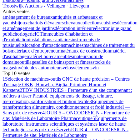
Landbouw- &amp; grondverzetmachines
Troostwijk Auctions - Veilingen · Lievegem
Autres ventes
aménagement de bureaux
antiquités et art
bateaux et
yachts
bijoux
chariots élévateurs
chevaux
collections
cuisines
décoration
et aménagement de jardins
décoration intérieure
électronique grand
public
horlogerie
ICT
immeubles d'habitation et
d'exploitation
installations sanitaires
instruments de
musique
lits
location d'attractions
machines
machines de traitement du
bois
matériaux d'entrepreneur
matériaux de construction
matériel
d'asphaltage
matériel horeca
meubles
moteurs
nom de
domaine
outillage
salles de bains
sport et fitness
stocks de
magasin
véhicules automoteurs
vélos
vêtements
vin
Top 10 ventes
1
Sélection de machines-outils CNC de haute précision – Centres
d'usinage OKK, Hanwha, Biglia, Priminer, Huron et
Karstens
2
TDV INDUSTRIES - Fermeture d'un site comprenant :
métiers à tisser Picanol, équipements de tissage, teinture,
mercerisation, sanforisation et finition textile
3
Équipements de
transformation alimentaire, conditionnement et froid industriel —
Sans prix de réserve
4
JOUR 5 – ONCODESIGN - Fermeture de
site: Matériels de Laboratoire Pharmaceutique
5
Équipements de
laboratoire, instruments scientifiques et systèmes laser de haute
technologie - sans prix de réserve
6
JOUR 4 – ONCODESIGN -
Fermeture de site: Matériels de Laboratoire