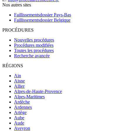
Nos autres sites
Faillissementsdossier
Pays-Bas
Faillissementsdossier
Belgique
PROCÉDURES
Nouvelles procédures
Procédures modifiées
Toutes les procédures
Recherche avancée
RÉGIONS
Ain
Aisne
Allier
Alpes-de-Haute-Provence
Alpes-Maritimes
Ardèche
Ardennes
Ariège
Aube
Aude
Aveyron