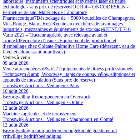
laboratoire, instruments scientifiques et systèmes laser de haute
technologie - sans prix de réserve
6
JOUR 4 – ONCODESIGN -
Fermeture de site: Matériels de Laboratoire
Pharmaceutique
7
Déstockage de + 5000 bouteilles de Champagnes,
Vins Rouge, Blanc, Rosé
8
Vente aux enchères de rayonnages
industriels, mezzanines et équipements de stockage
9
FENDT 716
Vario 2021 – Tracteur agricole avec relevage avant et
arrière
10
Fermeture d’usine : Équipement de production et
d’emballage chez Colgate-Palmolive Home Care (détergent, eau de
Javel et adoucissant pour tissus)
Ventes à venir
09 août 2026
Vente aux enchères d&#x27;équipements de fitness professionnels
Technogym &amp; Woodway : tapis de course, vélos, elliptiques et
appareils de musculation (Sans prix de réserve)
Troostwijk Auctions - Veilingen · Paris
10 août 2026
Bezorgveiling Retourgoederen en Overstock
Troostwijk Auctions - Veilingen · Online
12 août 2026
Machines agricoles et de terrassement
Troostwijk Auctions - Veilingen · Magnicourt-en-Comté
12 août 2026
Bezorgveiling retourgoederen en opgekochte goederen uit
vrijwillige bedrijfsbeëindiging