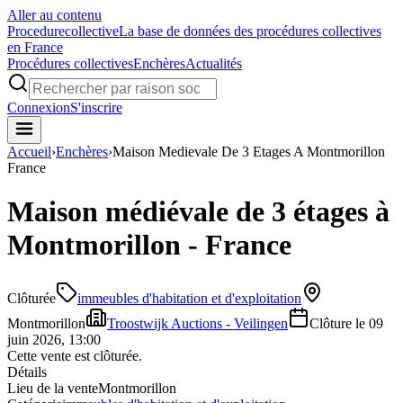
Aller au contenu
Procedure
collective
La base de données des procédures collectives
en France
Procédures collectives
Enchères
Actualités
Connexion
S'inscrire
Accueil
›
Enchères
›
Maison Medievale De 3 Etages A Montmorillon
France
Maison médiévale de 3 étages à
Montmorillon - France
Clôturée
immeubles d'habitation et d'exploitation
Montmorillon
Troostwijk Auctions - Veilingen
Clôture le
09
juin 2026, 13:00
Cette vente est clôturée.
Détails
Lieu de la vente
Montmorillon