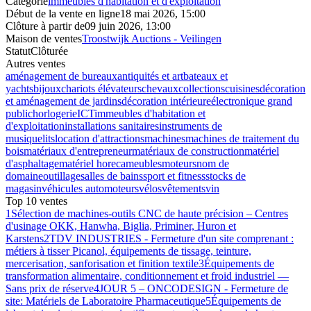
Catégorie
immeubles d'habitation et d'exploitation
Début de la vente en ligne
18 mai 2026, 15:00
Clôture à partir de
09 juin 2026, 13:00
Maison de ventes
Troostwijk Auctions - Veilingen
Statut
Clôturée
Autres ventes
aménagement de bureaux
antiquités et art
bateaux et
yachts
bijoux
chariots élévateurs
chevaux
collections
cuisines
décoration
et aménagement de jardins
décoration intérieure
électronique grand
public
horlogerie
ICT
immeubles d'habitation et
d'exploitation
installations sanitaires
instruments de
musique
lits
location d'attractions
machines
machines de traitement du
bois
matériaux d'entrepreneur
matériaux de construction
matériel
d'asphaltage
matériel horeca
meubles
moteurs
nom de
domaine
outillage
salles de bains
sport et fitness
stocks de
magasin
véhicules automoteurs
vélos
vêtements
vin
Top 10 ventes
1
Sélection de machines-outils CNC de haute précision – Centres
d'usinage OKK, Hanwha, Biglia, Priminer, Huron et
Karstens
2
TDV INDUSTRIES - Fermeture d'un site comprenant :
métiers à tisser Picanol, équipements de tissage, teinture,
mercerisation, sanforisation et finition textile
3
Équipements de
transformation alimentaire, conditionnement et froid industriel —
Sans prix de réserve
4
JOUR 5 – ONCODESIGN - Fermeture de
site: Matériels de Laboratoire Pharmaceutique
5
Équipements de