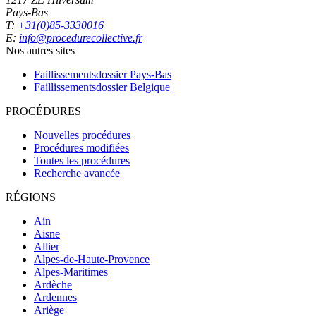
Pays-Bas
T:
+31(0)85-3330016
E:
info@procedurecollective.fr
Nos autres sites
Faillissementsdossier
Pays-Bas
Faillissementsdossier
Belgique
PROCÉDURES
Nouvelles procédures
Procédures modifiées
Toutes les procédures
Recherche avancée
RÉGIONS
Ain
Aisne
Allier
Alpes-de-Haute-Provence
Alpes-Maritimes
Ardèche
Ardennes
Ariège