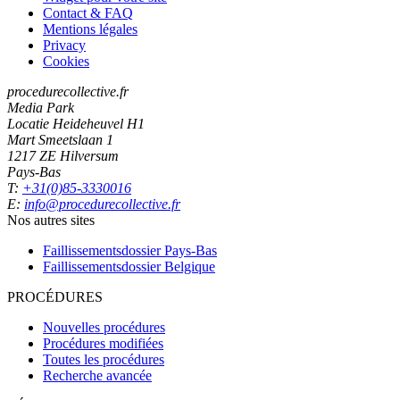
Contact & FAQ
Mentions légales
Privacy
Cookies
procedurecollective.fr
Media Park
Locatie Heideheuvel H1
Mart Smeetslaan 1
1217 ZE Hilversum
Pays-Bas
T:
+31(0)85-3330016
E:
info@procedurecollective.fr
Nos autres sites
Faillissementsdossier
Pays-Bas
Faillissementsdossier
Belgique
PROCÉDURES
Nouvelles procédures
Procédures modifiées
Toutes les procédures
Recherche avancée