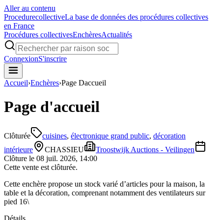
Aller au contenu
Procedure
collective
La base de données des procédures collectives
en France
Procédures collectives
Enchères
Actualités
Connexion
S'inscrire
Accueil
›
Enchères
›
Page Daccueil
Page d'accueil
Clôturée
cuisines
,
électronique grand public
,
décoration
intérieure
CHASSIEU
Troostwijk Auctions - Veilingen
Clôture le
08 juil. 2026, 14:00
Cette vente est clôturée.
Cette enchère propose un stock varié d’articles pour la maison, la
table et la décoration, comprenant notamment des ventilateurs sur
pied 16\
Détails