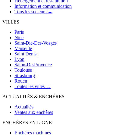
Hébergement et restauration
Information et communication
Tous les secteurs →
VILLES
Paris
Nice
Saint-Die-Des-Vosges
Marseille
Saint Denis
Lyon
Salon-De-Provence
Toulouse
Strasbourg
Rouen
Toutes les villes →
ACTUALITÉS & ENCHÈRES
Actualités
Ventes aux enchères
ENCHÈRES EN LIGNE
Enchères machines