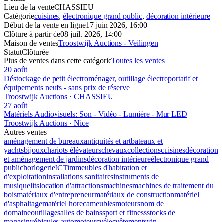
Lieu de la vente
CHASSIEU
Catégorie
cuisines
,
électronique grand public
,
décoration intérieure
Début de la vente en ligne
17 juin 2026, 16:00
Clôture à partir de
08 juil. 2026, 14:00
Maison de ventes
Troostwijk Auctions - Veilingen
Statut
Clôturée
Plus de ventes dans cette catégorie
Toutes les ventes
20 août
Déstockage de petit électroménager, outillage électroportatif et
équipements neufs - sans prix de réserve
Troostwijk Auctions · CHASSIEU
27 août
Matériels Audiovisuels: Son - Vidéo - Lumière - Mur LED
Troostwijk Auctions · Nice
Autres ventes
aménagement de bureaux
antiquités et art
bateaux et
yachts
bijoux
chariots élévateurs
chevaux
collections
cuisines
décoration
et aménagement de jardins
décoration intérieure
électronique grand
public
horlogerie
ICT
immeubles d'habitation et
d'exploitation
installations sanitaires
instruments de
musique
lits
location d'attractions
machines
machines de traitement du
bois
matériaux d'entrepreneur
matériaux de construction
matériel
d'asphaltage
matériel horeca
meubles
moteurs
nom de
domaine
outillage
salles de bains
sport et fitness
stocks de
magasin
véhicules automoteurs
vélos
vêtements
vin