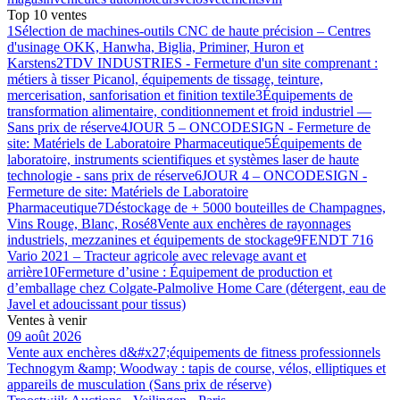
Top 10 ventes
1
Sélection de machines-outils CNC de haute précision – Centres
d'usinage OKK, Hanwha, Biglia, Priminer, Huron et
Karstens
2
TDV INDUSTRIES - Fermeture d'un site comprenant :
métiers à tisser Picanol, équipements de tissage, teinture,
mercerisation, sanforisation et finition textile
3
Équipements de
transformation alimentaire, conditionnement et froid industriel —
Sans prix de réserve
4
JOUR 5 – ONCODESIGN - Fermeture de
site: Matériels de Laboratoire Pharmaceutique
5
Équipements de
laboratoire, instruments scientifiques et systèmes laser de haute
technologie - sans prix de réserve
6
JOUR 4 – ONCODESIGN -
Fermeture de site: Matériels de Laboratoire
Pharmaceutique
7
Déstockage de + 5000 bouteilles de Champagnes,
Vins Rouge, Blanc, Rosé
8
Vente aux enchères de rayonnages
industriels, mezzanines et équipements de stockage
9
FENDT 716
Vario 2021 – Tracteur agricole avec relevage avant et
arrière
10
Fermeture d’usine : Équipement de production et
d’emballage chez Colgate-Palmolive Home Care (détergent, eau de
Javel et adoucissant pour tissus)
Ventes à venir
09 août 2026
Vente aux enchères d&#x27;équipements de fitness professionnels
Technogym &amp; Woodway : tapis de course, vélos, elliptiques et
appareils de musculation (Sans prix de réserve)