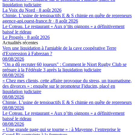
liquidation judiciaire
La Voix du Nord
·
8 août 2026
Chimie. L’usine de tensioactifs E & S chimie en quête de repreneurs
agence-api.ouest-france.fr
·
8 août 2026
Le Coteau. Le restaurant « Aux p’tits oignons » a définitivement
baissé le rideau
Le Progrès
·
8 août 2026
Actualités récentes
Vers une liquidation à l'amiable de la cave coopérative Terre
d'Expression à Fabrezan ?
08/08/2026
"On a dû recruter 60 joueurs" : Comment le Niort Rugby Club se
prépare à la Fédérale 3 après la liquidation judiciaire
08/08/2026
« Chez mes clients, cette affaire provoque du stress, un traumatisme,
des divorces » : enquête sur le promoteur Fiducim, placé en
liquidation judiciaire
08/08/2026
Chimie. L’usine de tensioactifs E & S chimie en quête de repreneurs
08/08/2026
Le Coteau. Le restaurant « Aux p’tits oignons » a définitivement
baissé le rideau
08/08/2026
« Une grande page qui se tourne » : à Mayenne, l’entreprise le
Grand Bi contrainte à la fermeture