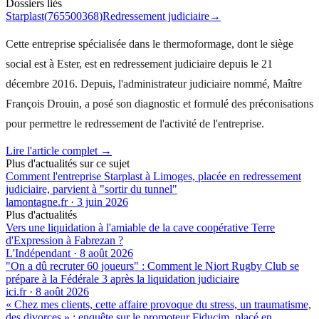
Dossiers liés
Starplast
(
765500368
)
Redressement judiciaire
→
Cette entreprise spécialisée dans le thermoformage, dont le siège
social est à Ester, est en redressement judiciaire depuis le 21
décembre 2016. Depuis, l'administrateur judiciaire nommé, Maître
François Drouin, a posé son diagnostic et formulé des préconisations
pour permettre le redressement de l'activité de l'entreprise.
Lire l'article complet →
Plus d'actualités sur ce sujet
Comment l'entreprise Starplast à Limoges, placée en redressement
judiciaire, parvient à "sortir du tunnel"
lamontagne.fr
·
3 juin 2026
Plus d'actualités
Vers une liquidation à l'amiable de la cave coopérative Terre
d'Expression à Fabrezan ?
L'Indépendant
·
8 août 2026
"On a dû recruter 60 joueurs" : Comment le Niort Rugby Club se
prépare à la Fédérale 3 après la liquidation judiciaire
ici.fr
·
8 août 2026
« Chez mes clients, cette affaire provoque du stress, un traumatisme,
des divorces » : enquête sur le promoteur Fiducim, placé en