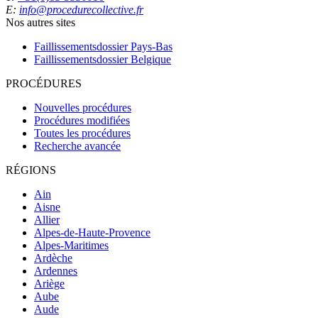
E:
info@procedurecollective.fr
Nos autres sites
Faillissementsdossier
Pays-Bas
Faillissementsdossier
Belgique
PROCÉDURES
Nouvelles procédures
Procédures modifiées
Toutes les procédures
Recherche avancée
RÉGIONS
Ain
Aisne
Allier
Alpes-de-Haute-Provence
Alpes-Maritimes
Ardèche
Ardennes
Ariège
Aube
Aude