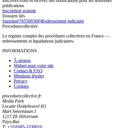
Inscrivez-vous et recevez des notifications pour les nouvelles
publications
Inscription gratuite
Dossiers liés
Starplast
(
765500368
)
Redressement judiciaire
Procedure
collective
Le registre complet des procédures collectives en France —
redressements et liquidations judiciaires.
INFORMATIONS
À propos
Widget pour votre site
Contact & FAQ
Mentions légales
Privacy
Cookies
procedurecollective.fr
Media Park
Locatie Heideheuvel H1
Mart Smeetslaan 1
1217 ZE Hilversum
Pays-Bas
T:
+31(0)85-3330016