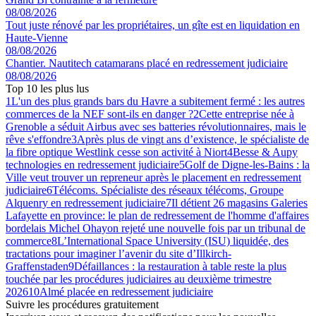
08/08/2026
Tout juste rénové par les propriétaires, un gîte est en liquidation en
Haute-Vienne
08/08/2026
Chantier. Nautitech catamarans placé en redressement judiciaire
08/08/2026
Top 10 les plus lus
1
L'un des plus grands bars du Havre a subitement fermé : les autres
commerces de la NEF sont-ils en danger ?
2
Cette entreprise née à
Grenoble a séduit Airbus avec ses batteries révolutionnaires, mais le
rêve s'effondre
3
Après plus de vingt ans d’existence, le spécialiste de
la fibre optique Westlink cesse son activité à Niort
4
Besse & Aupy
technologies en redressement judiciaire
5
Golf de Digne-les-Bains : la
Ville veut trouver un repreneur après le placement en redressement
judiciaire
6
Télécoms. Spécialiste des réseaux télécoms, Groupe
Alquenry en redressement judiciaire
7
Il détient 26 magasins Galeries
Lafayette en province: le plan de redressement de l'homme d'affaires
bordelais Michel Ohayon rejeté une nouvelle fois par un tribunal de
commerce
8
L’International Space University (ISU) liquidée, des
tractations pour imaginer l’avenir du site d’Illkirch-
Graffenstaden
9
Défaillances : la restauration à table reste la plus
touchée par les procédures judiciaires au deuxième trimestre
2026
10
Almé placée en redressement judiciaire
Suivre les procédures gratuitement