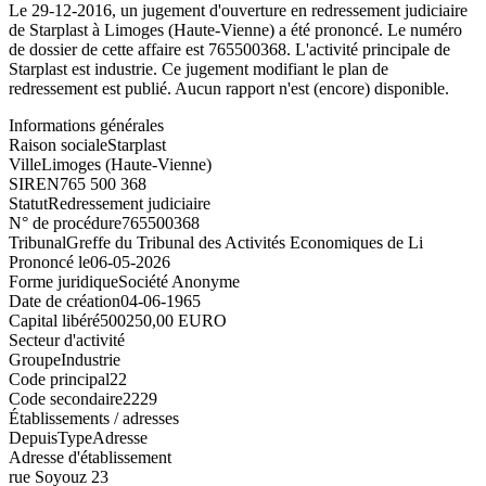
Le 29-12-2016, un jugement d'ouverture en redressement judiciaire
de Starplast à Limoges (Haute-Vienne) a été prononcé. Le numéro
de dossier de cette affaire est 765500368. L'activité principale de
Starplast est industrie. Ce jugement modifiant le plan de
redressement est publié. Aucun rapport n'est (encore) disponible.
Informations générales
Raison sociale
Starplast
Ville
Limoges (Haute-Vienne)
SIREN
765 500 368
Statut
Redressement judiciaire
N° de procédure
765500368
Tribunal
Greffe du Tribunal des Activités Economiques de Li
Prononcé le
06-05-2026
Forme juridique
Société Anonyme
Date de création
04-06-1965
Capital libéré
500250,00 EURO
Secteur d'activité
Groupe
Industrie
Code principal
22
Code secondaire
2229
Établissements / adresses
Depuis
Type
Adresse
Adresse d'établissement
rue Soyouz 23