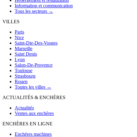
Hébergement et restauration
Information et communication
Tous les secteurs →
VILLES
Paris
Nice
Saint-Die-Des-Vosges
Marseille
Saint Denis
Lyon
Salon-De-Provence
Toulouse
Strasbourg
Rouen
Toutes les villes →
ACTUALITÉS & ENCHÈRES
Actualités
Ventes aux enchères
ENCHÈRES EN LIGNE
Enchères machines