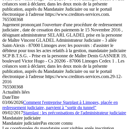
créances sont à déclarer, dans les deux mois de la présente
publication, auprès du Mandataire Judiciaire ou sur le portail
électronique à l'adresse https://www.creditors-services.com.
765500368
Jugement prononçant l'ouverture d'une procédure de redressement
judiciaire , date de cessation des paiements le 15 Novembre 2016 ,
désignant administrateur SELARL GLADEL prise en la personne
de Maître Vincent GLADEL Administrateur Judiciaire - 3 allée
Saint-Alexis - 87000 Limoges avec les pouvoirs : d'assister le
débiteur pour tous les actes relatifs à la gestion, mandataire judiciaire
SCP B.T.S.G. - Prise en la personne de Maître Denis GASNIER 19,
boulevard Victor Hugo - Cs 20206 - 87006 Limoges Cedex 1 . Les
créances sont à déclarer, dans les deux mois de la présente
publication, auprès du Mandataire Judiciaire ou sur le portail
électronique à l'adresse https://www.creditors-services.com.
29-12-
2016
765500368
Actualités liées
Date
Titre
03/06/2026
Comment l'entreprise Starplast à Limoges, placée en
redressement judiciaire, parvient à "sortir du tunnel"
09/02/2017
Starplast : les préconisations de l'administrateur judiciaire
Mandataire judiciaire
Mandataire judiciaire
Pas encore connu
Les coordonnées du mandataire sont visibles après inscription