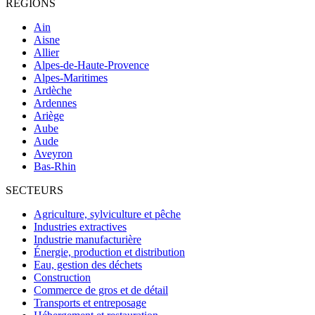
RÉGIONS
Ain
Aisne
Allier
Alpes-de-Haute-Provence
Alpes-Maritimes
Ardèche
Ardennes
Ariège
Aube
Aude
Aveyron
Bas-Rhin
SECTEURS
Agriculture, sylviculture et pêche
Industries extractives
Industrie manufacturière
Énergie, production et distribution
Eau, gestion des déchets
Construction
Commerce de gros et de détail
Transports et entreposage