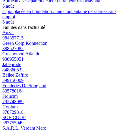
Bordeaux se séparent de leur entraîneur Rio Mavuba
6 août
Lippi placée en liquidation : une cinquantaine de salariés sans
emploi
6 août
Faillites dans l'actualité
Anzar
984357715
Green Corp Konnection
888527082
Greenwood Atlantic
938955051
Jabeprode
848860532
Bellee Zaffiro
399156009
Fonderies De Sougland
835780164
Fiducim
792748089
Hopium
878729318
SOFICOOP
383755949
S.A.R.L. Verdant Marc