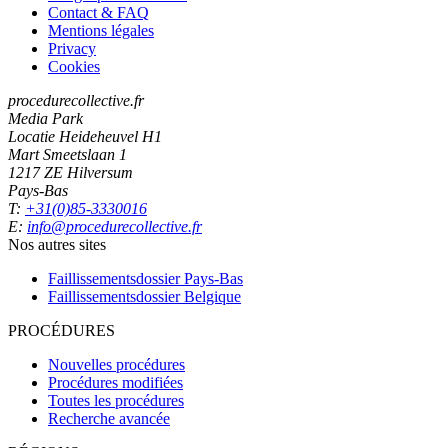
Contact & FAQ
Mentions légales
Privacy
Cookies
procedurecollective.fr
Media Park
Locatie Heideheuvel H1
Mart Smeetslaan 1
1217 ZE Hilversum
Pays-Bas
T:
+31(0)85-3330016
E:
info@procedurecollective.fr
Nos autres sites
Faillissementsdossier
Pays-Bas
Faillissementsdossier
Belgique
PROCÉDURES
Nouvelles procédures
Procédures modifiées
Toutes les procédures
Recherche avancée