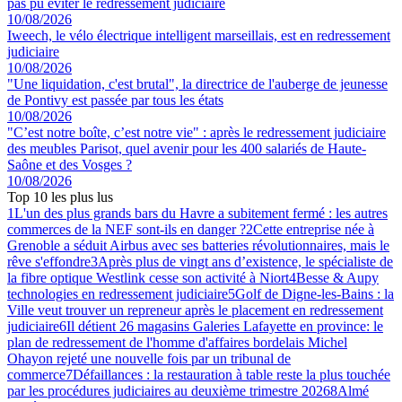
pas pu éviter le redressement judiciaire
10/08/2026
Iweech, le vélo électrique intelligent marseillais, est en redressement
judiciaire
10/08/2026
"Une liquidation, c'est brutal", la directrice de l'auberge de jeunesse
de Pontivy est passée par tous les états
10/08/2026
"C’est notre boîte, c’est notre vie" : après le redressement judiciaire
des meubles Parisot, quel avenir pour les 400 salariés de Haute-
Saône et des Vosges ?
10/08/2026
Top 10 les plus lus
1
L'un des plus grands bars du Havre a subitement fermé : les autres
commerces de la NEF sont-ils en danger ?
2
Cette entreprise née à
Grenoble a séduit Airbus avec ses batteries révolutionnaires, mais le
rêve s'effondre
3
Après plus de vingt ans d’existence, le spécialiste de
la fibre optique Westlink cesse son activité à Niort
4
Besse & Aupy
technologies en redressement judiciaire
5
Golf de Digne-les-Bains : la
Ville veut trouver un repreneur après le placement en redressement
judiciaire
6
Il détient 26 magasins Galeries Lafayette en province: le
plan de redressement de l'homme d'affaires bordelais Michel
Ohayon rejeté une nouvelle fois par un tribunal de
commerce
7
Défaillances : la restauration à table reste la plus touchée
par les procédures judiciaires au deuxième trimestre 2026
8
Almé