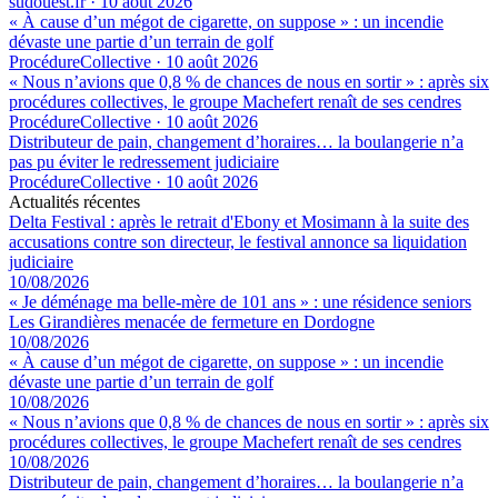
sudouest.fr
·
10 août 2026
« À cause d’un mégot de cigarette, on suppose » : un incendie
dévaste une partie d’un terrain de golf
ProcédureCollective
·
10 août 2026
« Nous n’avions que 0,8 % de chances de nous en sortir » : après six
procédures collectives, le groupe Machefert renaît de ses cendres
ProcédureCollective
·
10 août 2026
Distributeur de pain, changement d’horaires… la boulangerie n’a
pas pu éviter le redressement judiciaire
ProcédureCollective
·
10 août 2026
Actualités récentes
Delta Festival : après le retrait d'Ebony et Mosimann à la suite des
accusations contre son directeur, le festival annonce sa liquidation
judiciaire
10/08/2026
« Je déménage ma belle-mère de 101 ans » : une résidence seniors
Les Girandières menacée de fermeture en Dordogne
10/08/2026
« À cause d’un mégot de cigarette, on suppose » : un incendie
dévaste une partie d’un terrain de golf
10/08/2026
« Nous n’avions que 0,8 % de chances de nous en sortir » : après six
procédures collectives, le groupe Machefert renaît de ses cendres
10/08/2026
Distributeur de pain, changement d’horaires… la boulangerie n’a