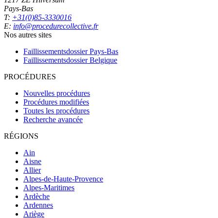
Pays-Bas
T:
+31(0)85-3330016
E:
info@procedurecollective.fr
Nos autres sites
Faillissementsdossier
Pays-Bas
Faillissementsdossier
Belgique
PROCÉDURES
Nouvelles procédures
Procédures modifiées
Toutes les procédures
Recherche avancée
RÉGIONS
Ain
Aisne
Allier
Alpes-de-Haute-Provence
Alpes-Maritimes
Ardèche
Ardennes
Ariège