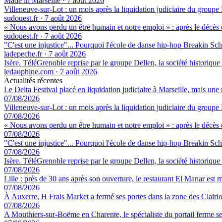
Made in Marseille
·
7 août 2026
Villeneuve-sur-Lot : un mois après la liquidation judiciaire du groupe 
sudouest.fr
·
7 août 2026
« Nous avons perdu un être humain et notre emploi » : après le décès de
sudouest.fr
·
7 août 2026
"C'est une injustice"... Pourquoi l'école de danse hip-hop Breakin Sch
ladepeche.fr
·
7 août 2026
Isère. TéléGrenoble reprise par le groupe Dellen, la société historique
ledauphine.com
·
7 août 2026
Actualités récentes
Le Delta Festival placé en liquidation judiciaire à Marseille, mais une 
07/08/2026
Villeneuve-sur-Lot : un mois après la liquidation judiciaire du groupe 
07/08/2026
« Nous avons perdu un être humain et notre emploi » : après le décès de
07/08/2026
"C'est une injustice"... Pourquoi l'école de danse hip-hop Breakin Sch
07/08/2026
Isère. TéléGrenoble reprise par le groupe Dellen, la société historique
07/08/2026
Lille : près de 30 ans après son ouverture, le restaurant El Manar est m
07/08/2026
À Auxerre, H Frais Market a fermé ses portes dans la zone des Clairi
07/08/2026
A Mouthiers-sur-Boëme en Charente, le spécialiste du portail ferme se