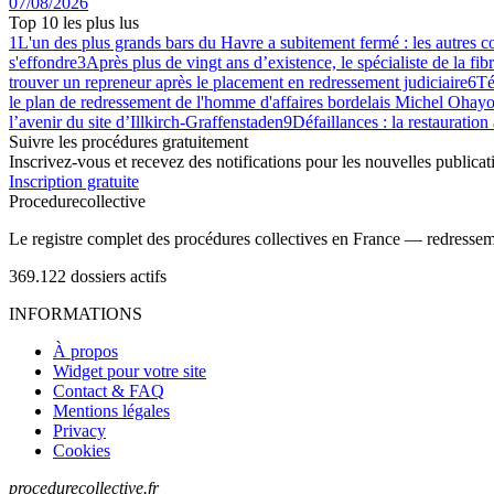
07/08/2026
Top 10 les plus lus
1
L'un des plus grands bars du Havre a subitement fermé : les autres 
s'effondre
3
Après plus de vingt ans d’existence, le spécialiste de la fib
trouver un repreneur après le placement en redressement judiciaire
6
Té
le plan de redressement de l'homme d'affaires bordelais Michel Ohayo
l’avenir du site d’Illkirch-Graffenstaden
9
Défaillances : la restauration
Suivre les procédures gratuitement
Inscrivez-vous et recevez des notifications pour les nouvelles publicat
Inscription gratuite
Procedure
collective
Le registre complet des procédures collectives en France — redressemen
369.122
dossiers actifs
INFORMATIONS
À propos
Widget pour votre site
Contact & FAQ
Mentions légales
Privacy
Cookies
procedurecollective.fr