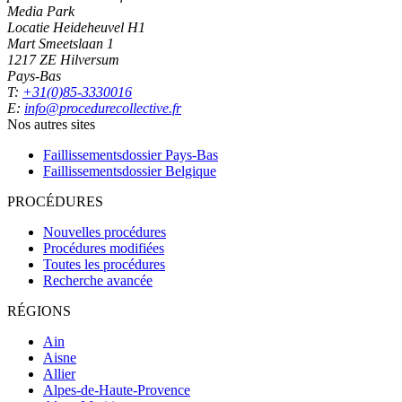
Media Park
Locatie Heideheuvel H1
Mart Smeetslaan 1
1217 ZE Hilversum
Pays-Bas
T:
+31(0)85-3330016
E:
info@procedurecollective.fr
Nos autres sites
Faillissementsdossier
Pays-Bas
Faillissementsdossier
Belgique
PROCÉDURES
Nouvelles procédures
Procédures modifiées
Toutes les procédures
Recherche avancée
RÉGIONS
Ain
Aisne
Allier
Alpes-de-Haute-Provence