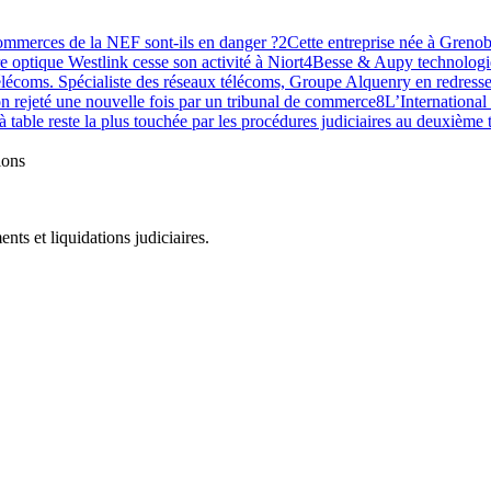
commerces de la NEF sont-ils en danger ?
2
Cette entreprise née à Grenobl
re optique Westlink cesse son activité à Niort
4
Besse & Aupy technologie
lécoms. Spécialiste des réseaux télécoms, Groupe Alquenry en redresse
n rejeté une nouvelle fois par un tribunal de commerce
8
L’International
 à table reste la plus touchée par les procédures judiciaires au deuxième
ions
ts et liquidations judiciaires.