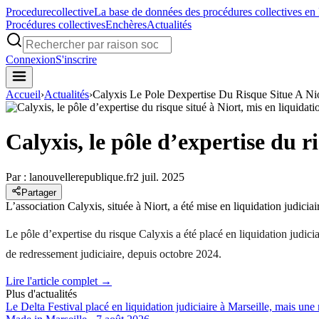
Procedure
collective
La base de données des procédures collectives en
Procédures collectives
Enchères
Actualités
Connexion
S'inscrire
Accueil
›
Actualités
›
Calyxis Le Pole Dexpertise Du Risque Situe A Nio
Calyxis, le pôle d’expertise du r
Par :
lanouvellerepublique.fr
2 juil. 2025
Partager
L’association Calyxis, située à Niort, a été mise en liquidation judicia
Le pôle d’expertise du risque Calyxis a été placé en liquidation judici
de redressement judiciaire, depuis octobre 2024.
Lire l'article complet →
Plus d'actualités
Le Delta Festival placé en liquidation judiciaire à Marseille, mais une 