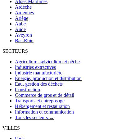
Alpes-Maritimes
Ardèche
Ardennes
Ariège
Aube
Aude
Aveyron
Bas-Rhin
SECTEURS
Agriculture, sylviculture et pêche
Industries extractives
Industrie manufacturière
Énergie, production et distribution
Eau, gestion des déchets
Construction
Commerce de gros et de détail
Transports et entreposage
Hébergement et restauration
Information et communication
Tous les secteurs →
VILLES
Paris