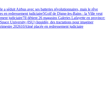
e a séduit Airbus avec ses batteries révolutionnaires, mais le rêve
s en redressement judiciaire
5
Golf de Digne-les-Bains : la Ville veut
ment judiciaire
7
Il détient 26 magasins Galeries Lafayette en province:
 Space University (ISU) liquidée, des tractations pour imaginer
 trimestre 2026
10
Almé placée en redressement judiciaire