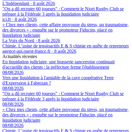
L'Indépendant
·
8 août 2026
"On a dû recruter 60 joueurs" : Comment le Niort Rugby Club se
prépare à la Fédérale 3 après la liquidation judiciaire
ici.fr
·
8 août 2026
« Chez mes clients, cette affaire provoque du stress, un traumatisme,
des divorces » : enquête sur le promoteur Fiducim, placé en
liquidation judiciaire
La Voix du Nord
·
8 août 2026
Chimie. L’usine de tensioactifs E & S chimie en quête de repreneurs
agence-api.ouest-france.fr
·
8 août 2026
Actualités récentes
En liquidation judiciaire, une brasserie sancerroise continuait
d'accueillir des clients : la préfecture ferme l'établissement
08/08/2026
Vers une liquidation à l'amiable de la cave coopérative Terre
d'Expression à Fabrezan ?
08/08/2026
"On a dû recruter 60 joueurs" : Comment le Niort Rugby Club se
prépare à la Fédérale 3 après la liquidation judiciaire
08/08/2026
« Chez mes clients, cette affaire provoque du stress, un traumatisme,
des divorces » : enquête sur le promoteur Fiducim, placé en
liquidation judiciaire
08/08/2026
Chimie. L’usine de tensioactifs E & S chimie en quête de repreneurs