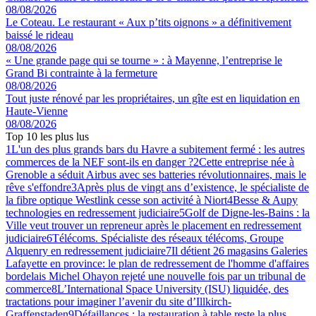
08/08/2026
Le Coteau. Le restaurant « Aux p’tits oignons » a définitivement
baissé le rideau
08/08/2026
« Une grande page qui se tourne » : à Mayenne, l’entreprise le
Grand Bi contrainte à la fermeture
08/08/2026
Tout juste rénové par les propriétaires, un gîte est en liquidation en
Haute-Vienne
08/08/2026
Top 10 les plus lus
1
L'un des plus grands bars du Havre a subitement fermé : les autres
commerces de la NEF sont-ils en danger ?
2
Cette entreprise née à
Grenoble a séduit Airbus avec ses batteries révolutionnaires, mais le
rêve s'effondre
3
Après plus de vingt ans d’existence, le spécialiste de
la fibre optique Westlink cesse son activité à Niort
4
Besse & Aupy
technologies en redressement judiciaire
5
Golf de Digne-les-Bains : la
Ville veut trouver un repreneur après le placement en redressement
judiciaire
6
Télécoms. Spécialiste des réseaux télécoms, Groupe
Alquenry en redressement judiciaire
7
Il détient 26 magasins Galeries
Lafayette en province: le plan de redressement de l'homme d'affaires
bordelais Michel Ohayon rejeté une nouvelle fois par un tribunal de
commerce
8
L’International Space University (ISU) liquidée, des
tractations pour imaginer l’avenir du site d’Illkirch-
Graffenstaden
9
Défaillances : la restauration à table reste la plus