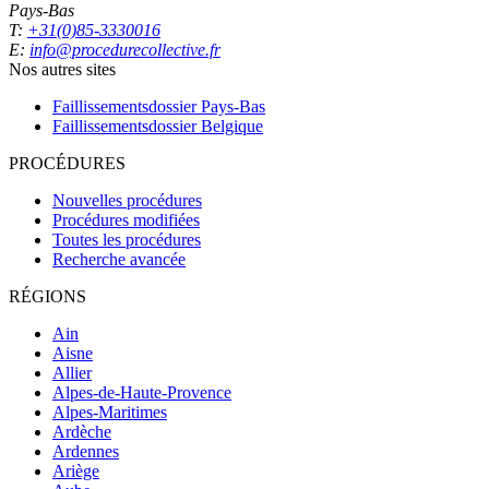
Pays-Bas
T:
+31(0)85-3330016
E:
info@procedurecollective.fr
Nos autres sites
Faillissementsdossier
Pays-Bas
Faillissementsdossier
Belgique
PROCÉDURES
Nouvelles procédures
Procédures modifiées
Toutes les procédures
Recherche avancée
RÉGIONS
Ain
Aisne
Allier
Alpes-de-Haute-Provence
Alpes-Maritimes
Ardèche
Ardennes
Ariège