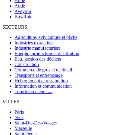
Aube
Aude
Aveyron
Bas-Rhin
SECTEURS
Agriculture, sylviculture et pêche
Industries extractives
Industrie manufacturière
Énergie, production et distribution
Eau, gestion des déchets
Construction
Commerce de gros et de détail
Transports et entreposage
Hébergement et restauration
Information et communication
Tous les secteurs →
VILLES
Paris
Nice
Saint-Die-Des-Vosges
Marseille
Saint Denis