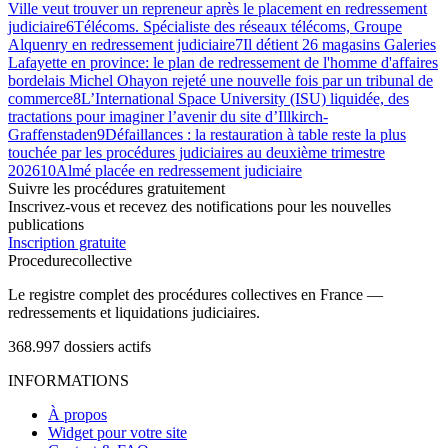
Ville veut trouver un repreneur après le placement en redressement
judiciaire
6
Télécoms. Spécialiste des réseaux télécoms, Groupe
Alquenry en redressement judiciaire
7
Il détient 26 magasins Galeries
Lafayette en province: le plan de redressement de l'homme d'affaires
bordelais Michel Ohayon rejeté une nouvelle fois par un tribunal de
commerce
8
L’International Space University (ISU) liquidée, des
tractations pour imaginer l’avenir du site d’Illkirch-
Graffenstaden
9
Défaillances : la restauration à table reste la plus
touchée par les procédures judiciaires au deuxième trimestre
2026
10
Almé placée en redressement judiciaire
Suivre les procédures gratuitement
Inscrivez-vous et recevez des notifications pour les nouvelles
publications
Inscription gratuite
Procedure
collective
Le registre complet des procédures collectives en France —
redressements et liquidations judiciaires.
368.997
dossiers actifs
INFORMATIONS
À propos
Widget pour votre site