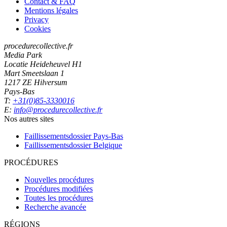
Contact & FAQ
Mentions légales
Privacy
Cookies
procedurecollective.fr
Media Park
Locatie Heideheuvel H1
Mart Smeetslaan 1
1217 ZE Hilversum
Pays-Bas
T:
+31(0)85-3330016
E:
info@procedurecollective.fr
Nos autres sites
Faillissementsdossier
Pays-Bas
Faillissementsdossier
Belgique
PROCÉDURES
Nouvelles procédures
Procédures modifiées
Toutes les procédures
Recherche avancée
RÉGIONS