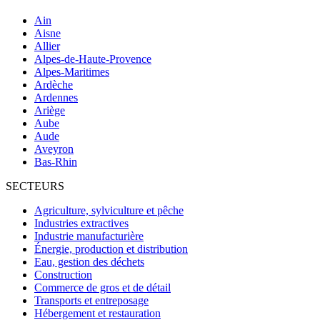
Ain
Aisne
Allier
Alpes-de-Haute-Provence
Alpes-Maritimes
Ardèche
Ardennes
Ariège
Aube
Aude
Aveyron
Bas-Rhin
SECTEURS
Agriculture, sylviculture et pêche
Industries extractives
Industrie manufacturière
Énergie, production et distribution
Eau, gestion des déchets
Construction
Commerce de gros et de détail
Transports et entreposage
Hébergement et restauration