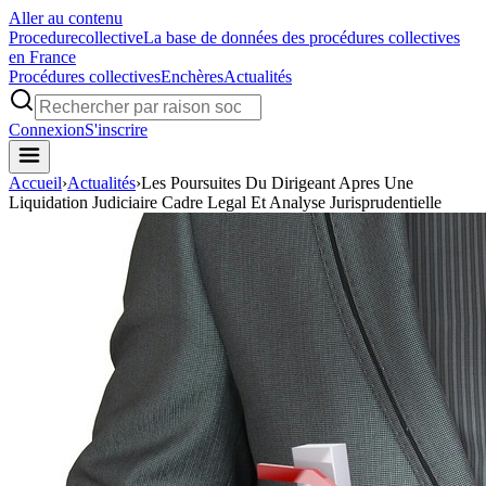
Aller au contenu
Procedure
collective
La base de données des procédures collectives
en France
Procédures collectives
Enchères
Actualités
Connexion
S'inscrire
Accueil
›
Actualités
›
Les Poursuites Du Dirigeant Apres Une
Liquidation Judiciaire Cadre Legal Et Analyse Jurisprudentielle