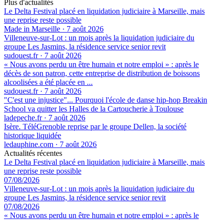
Plus d'actualités
Le Delta Festival placé en liquidation judiciaire à Marseille, mais
une reprise reste possible
Made in Marseille
·
7 août 2026
Villeneuve-sur-Lot : un mois après la liquidation judiciaire du
groupe Les Jasmins, la résidence service senior revit
sudouest.fr
·
7 août 2026
« Nous avons perdu un être humain et notre emploi » : après le
décès de son patron, cette entreprise de distribution de boissons
alcoolisées a été placée en ...
sudouest.fr
·
7 août 2026
"C'est une injustice"... Pourquoi l'école de danse hip-hop Breakin
School va quitter les Halles de la Cartoucherie à Toulouse
ladepeche.fr
·
7 août 2026
Isère. TéléGrenoble reprise par le groupe Dellen, la société
historique liquidée
ledauphine.com
·
7 août 2026
Actualités récentes
Le Delta Festival placé en liquidation judiciaire à Marseille, mais
une reprise reste possible
07/08/2026
Villeneuve-sur-Lot : un mois après la liquidation judiciaire du
groupe Les Jasmins, la résidence service senior revit
07/08/2026
« Nous avons perdu un être humain et notre emploi » : après le