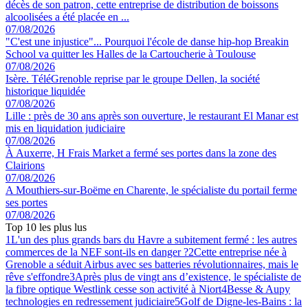
décès de son patron, cette entreprise de distribution de boissons
alcoolisées a été placée en ...
07/08/2026
"C'est une injustice"... Pourquoi l'école de danse hip-hop Breakin
School va quitter les Halles de la Cartoucherie à Toulouse
07/08/2026
Isère. TéléGrenoble reprise par le groupe Dellen, la société
historique liquidée
07/08/2026
Lille : près de 30 ans après son ouverture, le restaurant El Manar est
mis en liquidation judiciaire
07/08/2026
À Auxerre, H Frais Market a fermé ses portes dans la zone des
Clairions
07/08/2026
A Mouthiers-sur-Boëme en Charente, le spécialiste du portail ferme
ses portes
07/08/2026
Top 10 les plus lus
1
L'un des plus grands bars du Havre a subitement fermé : les autres
commerces de la NEF sont-ils en danger ?
2
Cette entreprise née à
Grenoble a séduit Airbus avec ses batteries révolutionnaires, mais le
rêve s'effondre
3
Après plus de vingt ans d’existence, le spécialiste de
la fibre optique Westlink cesse son activité à Niort
4
Besse & Aupy
technologies en redressement judiciaire
5
Golf de Digne-les-Bains : la