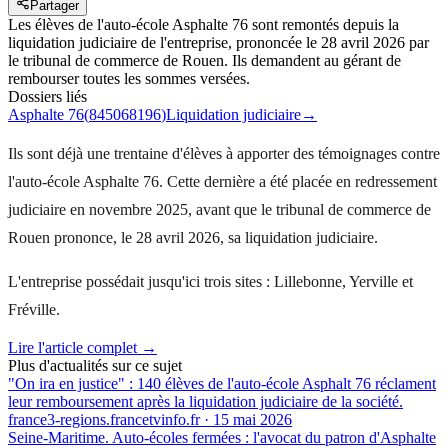
Partager
Les élèves de l'auto-école Asphalte 76 sont remontés depuis la
liquidation judiciaire de l'entreprise, prononcée le 28 avril 2026 par
le tribunal de commerce de Rouen. Ils demandent au gérant de
rembourser toutes les sommes versées.
Dossiers liés
Asphalte 76
(
845068196
)
Liquidation judiciaire
→
Ils sont déjà une trentaine d'élèves à apporter des témoignages contre
l'auto-école Asphalte 76. Cette dernière a été placée en redressement
judiciaire en novembre 2025, avant que le tribunal de commerce de
Rouen prononce, le 28 avril 2026, sa liquidation judiciaire.
L'entreprise possédait jusqu'ici trois sites : Lillebonne, Yerville et
Fréville.
Lire l'article complet →
Plus d'actualités sur ce sujet
"On ira en justice" : 140 élèves de l'auto-école Asphalt 76 réclament
leur remboursement après la liquidation judiciaire de la société.
france3-regions.francetvinfo.fr
·
15 mai 2026
Seine-Maritime. Auto-écoles fermées : l'avocat du patron d'Asphalte