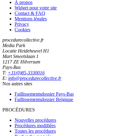
À propos
Widget pour votre site
Contact & FAQ
Mentions légales
Privacy
Cookies
procedurecollective.fr
Media Park
Locatie Heideheuvel H1
Mart Smeetslaan 1
1217 ZE Hilversum
Pays-Bas
T:
+31(0)85-3330016
E:
info@procedurecollective.fr
Nos autres sites
Faillissementsdossier
Pays-Bas
Faillissementsdossier
Belgique
PROCÉDURES
Nouvelles procédures
Procédures modifiées
Toutes les procédures