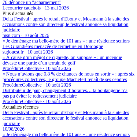
76 dénonce un "acharnement"
Lecourrier cauchois
·
13 mai 2026
Plus d'actualités
Delta Festival : après le retrait d'Ebony et Mosimann à la suite des
accusations contre son directeur, le festival annonce sa liquidation
judiciaire
msn.com
·
10 août 2026
« Je déménage ma belle-mère de 101 ans » : une résidence seniors
Les Girandières menacée de fermeture en Dordogne
sudouest.fr
·
10 août 2026
« À cause d’un mégot de cigarette, on suppose » : un incendie
dévaste une partie d’un terrain de golf
ProcédureCollective
·
10 août 2026
« Nous n’avions que 0,8 % de chances de nous en sortir » : après six
procédures collectives, le groupe Machefert renaît de ses cendres
ProcédureCollective
·
10 août 2026
Distributeur de pain, changement d’horaires… la boulangerie n’a
pas pu éviter le redressement judiciaire
ProcédureCollective
·
10 août 2026
Actualités récentes
Delta Festival : après le retrait d'Ebony et Mosimann à la suite des
accusations contre son directeur, le festival annonce sa liquidation
judiciaire
10/08/2026
« Je déménage ma belle-mère de 101 ans » : une résidence seniors