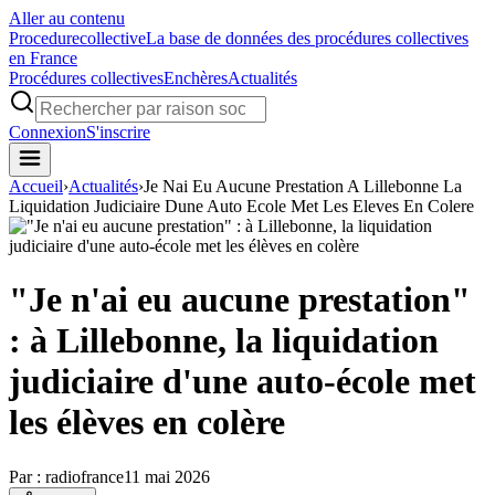
Aller au contenu
Procedure
collective
La base de données des procédures collectives
en France
Procédures collectives
Enchères
Actualités
Connexion
S'inscrire
Accueil
›
Actualités
›
Je Nai Eu Aucune Prestation A Lillebonne La
Liquidation Judiciaire Dune Auto Ecole Met Les Eleves En Colere
"Je n'ai eu aucune prestation"
: à Lillebonne, la liquidation
judiciaire d'une auto-école met
les élèves en colère
Par :
radiofrance
11 mai 2026