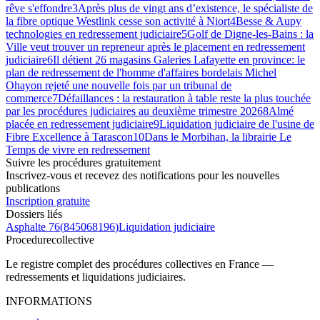
rêve s'effondre
3
Après plus de vingt ans d’existence, le spécialiste de
la fibre optique Westlink cesse son activité à Niort
4
Besse & Aupy
technologies en redressement judiciaire
5
Golf de Digne-les-Bains : la
Ville veut trouver un repreneur après le placement en redressement
judiciaire
6
Il détient 26 magasins Galeries Lafayette en province: le
plan de redressement de l'homme d'affaires bordelais Michel
Ohayon rejeté une nouvelle fois par un tribunal de
commerce
7
Défaillances : la restauration à table reste la plus touchée
par les procédures judiciaires au deuxième trimestre 2026
8
Almé
placée en redressement judiciaire
9
Liquidation judiciaire de l'usine de
Fibre Excellence à Tarascon
10
Dans le Morbihan, la librairie Le
Temps de vivre en redressement
Suivre les procédures gratuitement
Inscrivez-vous et recevez des notifications pour les nouvelles
publications
Inscription gratuite
Dossiers liés
Asphalte 76
(
845068196
)
Liquidation judiciaire
Procedure
collective
Le registre complet des procédures collectives en France —
redressements et liquidations judiciaires.
INFORMATIONS