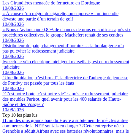
Les Girandières menacée de fermeture en Dordogne
10/08/2026
« À cause d’un mégot de cigarette, on suppose » : un incendie
dévaste une partie d’un terrain de golf
10/08/2026
« Nous n’avions que 0,8 % de chances de nous en sortir » : après six
procédures collectives, le groupe Machefert renaît de ses cendres
10/08/2026
Distributeur de pain, changement d’horaires… la boulangerie n’a
pas pu éviter le redressement judiciaire
10/08/2026
Iweech, le vélo électrique intelligent marseillais, est en redressement
judiciaire
10/08/2026
"Une liquidation, c'est brutal", la directrice de l'auberge de jeunesse
de Pontivy est passée par tous les états
10/08/2026
"C’est notre boîte, c’est notre vie" : après le redressement judiciaire
des meubles Parisot, quel avenir pour les 400 salariés de Haute-
Saône et des Vosges ?
10/08/2026
Top 10 les plus lus
1
L'un des plus grands bars du Havre a subitement fermé : les autres
commerces de la NEF sont-ils en danger ?
2
Cette entreprise née à
Grenoble a séduit Airbus avec ses batteries révolutionnaires, mais le