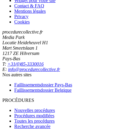
Widget pour votre site
Contact & FAQ
Mentions légales
Privacy
Cookies
procedurecollective.fr
Media Park
Locatie Heideheuvel H1
Mart Smeetslaan 1
1217 ZE Hilversum
Pays-Bas
T:
+31(0)85-3330016
E:
info@procedurecollective.fr
Nos autres sites
Faillissementsdossier
Pays-Bas
Faillissementsdossier
Belgique
PROCÉDURES
Nouvelles procédures
Procédures modifiées
Toutes les procédures
Recherche avancée