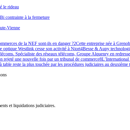
é le rideau
Bi contrainte à la fermeture
Haute-Vienne
commerces de la NEF sont-ils en danger ?
2
Cette entreprise née à Grenobl
re optique Westlink cesse son activité à Niort
4
Besse & Aupy technologie
lécoms. Spécialiste des réseaux télécoms, Groupe Alquenry en redresse
n rejeté une nouvelle fois par un tribunal de commerce
8
L’International
 à table reste la plus touchée par les procédures judiciaires au deuxième
ions
ts et liquidations judiciaires.