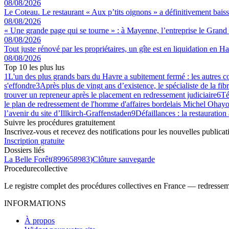
08/08/2026
Le Coteau. Le restaurant « Aux p’tits oignons » a définitivement baiss
08/08/2026
« Une grande page qui se tourne » : à Mayenne, l’entreprise le Grand 
08/08/2026
Tout juste rénové par les propriétaires, un gîte est en liquidation en 
08/08/2026
Top 10 les plus lus
1
L'un des plus grands bars du Havre a subitement fermé : les autres 
s'effondre
3
Après plus de vingt ans d’existence, le spécialiste de la fib
trouver un repreneur après le placement en redressement judiciaire
6
Té
le plan de redressement de l'homme d'affaires bordelais Michel Ohayo
l’avenir du site d’Illkirch-Graffenstaden
9
Défaillances : la restauration
Suivre les procédures gratuitement
Inscrivez-vous et recevez des notifications pour les nouvelles publicat
Inscription gratuite
Dossiers liés
La Belle Forêt
(
899658983
)
Clôture sauvegarde
Procedure
collective
Le registre complet des procédures collectives en France — redressemen
INFORMATIONS
À propos