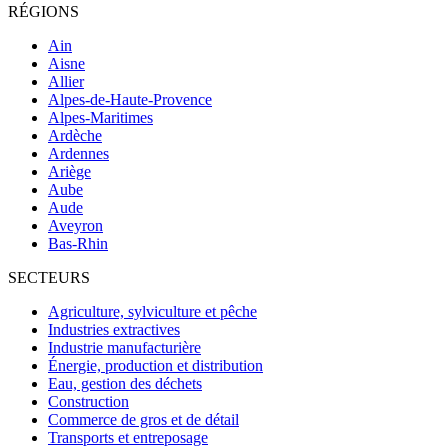
RÉGIONS
Ain
Aisne
Allier
Alpes-de-Haute-Provence
Alpes-Maritimes
Ardèche
Ardennes
Ariège
Aube
Aude
Aveyron
Bas-Rhin
SECTEURS
Agriculture, sylviculture et pêche
Industries extractives
Industrie manufacturière
Énergie, production et distribution
Eau, gestion des déchets
Construction
Commerce de gros et de détail
Transports et entreposage