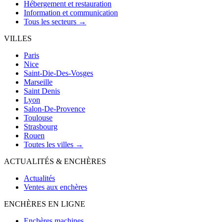
Hébergement et restauration
Information et communication
Tous les secteurs →
VILLES
Paris
Nice
Saint-Die-Des-Vosges
Marseille
Saint Denis
Lyon
Salon-De-Provence
Toulouse
Strasbourg
Rouen
Toutes les villes →
ACTUALITÉS & ENCHÈRES
Actualités
Ventes aux enchères
ENCHÈRES EN LIGNE
Enchères machines