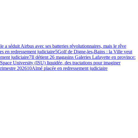
e a séduit Airbus avec ses batteries révolutionnaires, mais le rêve
s en redressement judiciaire
5
Golf de Digne-les-Bains : la Ville veut
ment judiciaire
7
Il détient 26 magasins Galeries Lafayette en province:
 Space University (ISU) liquidée, des tractations pour imaginer
 trimestre 2026
10
Almé placée en redressement judiciaire