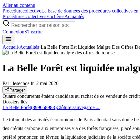
Aller au contenu
Procedure
collective
La base de données des procédures collectives en
Procédures collectives
Enchères
Actualités
Connexion
S'inscrire
Accueil
›
Actualités
›
La Belle Foret Est Liquidee Malgre Des Offres D
La Belle Forêt est liquidée malgr
Par :
lesechos.fr
12 mai 2026
Partager
Quatre concurrents étaient candidats au rachat de ce vendeur de crédit
Dossiers liés
La Belle Forêt
(
899658983
)
Clôture sauvegarde
→
Le tribunal des activités économiques de Paris attendait sans doute bea
des crédits carbone aux entreprises via des forêts françaises, placé so
préféré prononcer, en février, la liquidation judiciaire de la société 