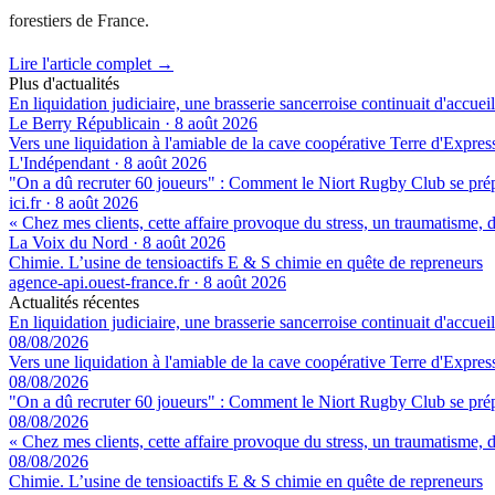
forestiers de France.
Lire l'article complet →
Plus d'actualités
En liquidation judiciaire, une brasserie sancerroise continuait d'accueill
Le Berry Républicain
·
8 août 2026
Vers une liquidation à l'amiable de la cave coopérative Terre d'Expre
L'Indépendant
·
8 août 2026
"On a dû recruter 60 joueurs" : Comment le Niort Rugby Club se prépar
ici.fr
·
8 août 2026
« Chez mes clients, cette affaire provoque du stress, un traumatisme, d
La Voix du Nord
·
8 août 2026
Chimie. L’usine de tensioactifs E & S chimie en quête de repreneurs
agence-api.ouest-france.fr
·
8 août 2026
Actualités récentes
En liquidation judiciaire, une brasserie sancerroise continuait d'accueill
08/08/2026
Vers une liquidation à l'amiable de la cave coopérative Terre d'Expre
08/08/2026
"On a dû recruter 60 joueurs" : Comment le Niort Rugby Club se prépar
08/08/2026
« Chez mes clients, cette affaire provoque du stress, un traumatisme, d
08/08/2026
Chimie. L’usine de tensioactifs E & S chimie en quête de repreneurs