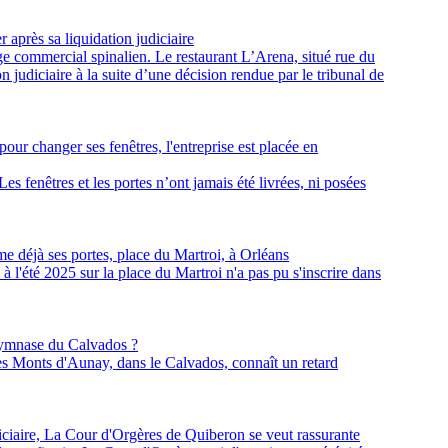
r après sa liquidation judiciaire
ge commercial spinalien. Le restaurant L’Arena, situé rue du
n judiciaire à la suite d’une décision rendue par le tribunal de
pour changer ses fenêtres, l'entreprise est placée en
Les fenêtres et les portes n’ont jamais été livrées, ni posées
e déjà ses portes, place du Martroi, à Orléans
 l'été 2025 sur la place du Martroi n'a pas pu s'inscrire dans
 gymnase du Calvados ?
es Monts d'Aunay, dans le Calvados, connaît un retard
diciaire, La Cour d'Orgères de Quiberon se veut rassurante