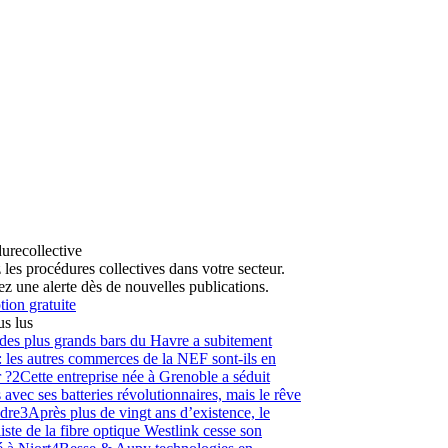
urecollective
 les procédures collectives dans votre secteur.
z une alerte dès de nouvelles publications.
tion gratuite
us lus
des plus grands bars du Havre a subitement
: les autres commerces de la NEF sont-ils en
 ?
2
Cette entreprise née à Grenoble a séduit
 avec ses batteries révolutionnaires, mais le rêve
ndre
3
Après plus de vingt ans d’existence, le
liste de la fibre optique Westlink cesse son