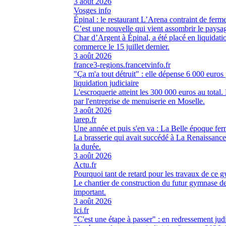
3 août 2026
Vosges info
Épinal : le restaurant L’Arena contraint de ferme
C’est une nouvelle qui vient assombrir le paysa
Char d’Argent à Épinal, a été placé en liquidatio
commerce le 15 juillet dernier.
3 août 2026
france3-regions.francetvinfo.fr
"Ça m'a tout détruit" : elle dépense 6 000 euros 
liquidation judiciaire
L'escroquerie atteint les 300 000 euros au total. 
par l'entreprise de menuiserie en Moselle.
3 août 2026
larep.fr
Une année et puis s'en va : La Belle époque ferm
La brasserie qui avait succédé à La Renaissance à
la durée.
3 août 2026
Actu.fr
Pourquoi tant de retard pour les travaux de ce
Le chantier de construction du futur gymnase d
important.
3 août 2026
Ici.fr
"C'est une étape à passer" : en redressement ju