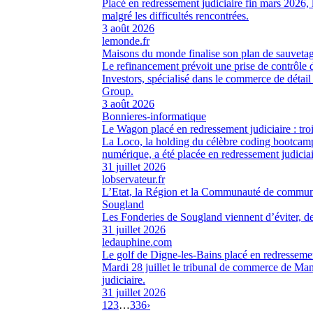
Placé en redressement judiciaire fin mars 2026, l
malgré les difficultés rencontrées.
3 août 2026
lemonde.fr
Maisons du monde finalise son plan de sauvetag
Le refinancement prévoit une prise de contrôle 
Investors, spécialisé dans le commerce de détail
Group.
3 août 2026
Bonnieres-informatique
Le Wagon placé en redressement judiciaire : tro
La Loco, la holding du célèbre coding bootcamp
numérique, a été placée en redressement judiciai
31 juillet 2026
lobservateur.fr
L’Etat, la Région et la Communauté de commune
Sougland
Les Fonderies de Sougland viennent d’éviter, de j
31 juillet 2026
ledauphine.com
Le golf de Digne-les-Bains placé en redressemen
Mardi 28 juillet le tribunal de commerce de Ma
judiciaire.
31 juillet 2026
1
2
3
…
336
›