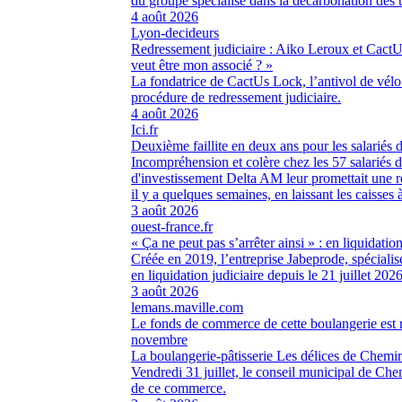
du groupe spécialisé dans la décarbonation des t
4 août 2026
Lyon-decideurs
Redressement judiciaire : Aiko Leroux et CactU
veut être mon associé ? »
La fondatrice de CactUs Lock, l’antivol de vélo
procédure de redressement judiciaire.
4 août 2026
Ici.fr
Deuxième faillite en deux ans pour les salariés 
Incompréhension et colère chez les 57 salariés d
d'investissement Delta AM leur promettait une re
il y a quelques semaines, en laissant les caisses 
3 août 2026
ouest-france.fr
« Ça ne peut pas s’arrêter ainsi » : en liquidatio
Créée en 2019, l’entreprise Jabeprode, spécialis
en liquidation judiciaire depuis le 21 juillet 2026
3 août 2026
lemans.maville.com
Le fonds de commerce de cette boulangerie est r
novembre
La boulangerie-pâtisserie Les délices de Chemiré
Vendredi 31 juillet, le conseil municipal de Che
de ce commerce.