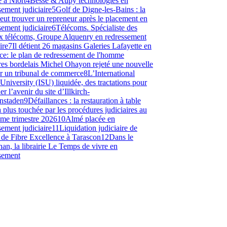
é à Niort
4
Besse & Aupy technologies en
sement judiciaire
5
Golf de Digne-les-Bains : la
veut trouver un repreneur après le placement en
sement judiciaire
6
Télécoms. Spécialiste des
x télécoms, Groupe Alquenry en redressement
ire
7
Il détient 26 magasins Galeries Lafayette en
ce: le plan de redressement de l'homme
ires bordelais Michel Ohayon rejeté une nouvelle
ar un tribunal de commerce
8
L’International
University (ISU) liquidée, des tractations pour
r l’avenir du site d’Illkirch-
nstaden
9
Défaillances : la restauration à table
la plus touchée par les procédures judiciaires au
me trimestre 2026
10
Almé placée en
sement judiciaire
11
Liquidation judiciaire de
e de Fibre Excellence à Tarascon
12
Dans le
an, la librairie Le Temps de vivre en
sement