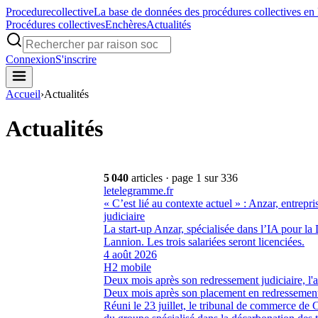
Procedure
collective
La base de données des procédures collectives en
Procédures collectives
Enchères
Actualités
Connexion
S'inscrire
Accueil
›
Actualités
Actualités
5 040
articles
· page 1 sur 336
letelegramme.fr
« C’est lié au contexte actuel » : Anzar, entrepr
judiciaire
La start-up Anzar, spécialisée dans l’IA pour la 
Lannion. Les trois salariées seront licenciées.
4 août 2026
H2 mobile
Deux mois après son redressement judiciaire, l'
Deux mois après son placement en redressement 
Réuni le 23 juillet, le tribunal de commerce de 