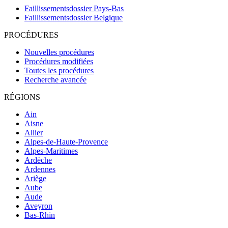
Faillissementsdossier
Pays-Bas
Faillissementsdossier
Belgique
PROCÉDURES
Nouvelles procédures
Procédures modifiées
Toutes les procédures
Recherche avancée
RÉGIONS
Ain
Aisne
Allier
Alpes-de-Haute-Provence
Alpes-Maritimes
Ardèche
Ardennes
Ariège
Aube
Aude
Aveyron
Bas-Rhin