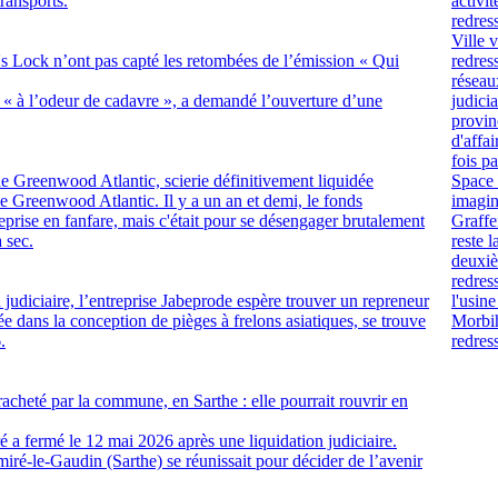
ransports.
activit
redres
Ville 
s Lock n’ont pas capté les retombées de l’émission « Qui
redres
réseau
 « à l’odeur de cadavre », a demandé l’ouverture d’une
judicia
provin
d'affa
fois p
de Greenwood Atlantic, scierie définitivement liquidée
Space 
e Greenwood Atlantic. Il y a un an et demi, le fonds
imagine
prise en fanfare, mais c'était pour se désengager brutalement
Graffe
à sec.
reste 
deuxiè
redres
n judiciaire, l’entreprise Jabeprode espère trouver un repreneur
l'usin
ée dans la conception de pièges à frelons asiatiques, se trouve
Morbih
.
redres
acheté par la commune, en Sarthe : elle pourrait rouvrir en
 a fermé le 12 mai 2026 après une liquidation judiciaire.
miré-le-Gaudin (Sarthe) se réunissait pour décider de l’avenir