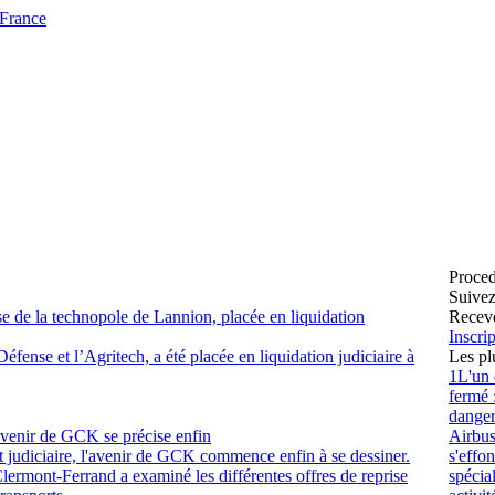
 France
Proced
Suivez
ise de la technopole de Lannion, placée en liquidation
Receve
Inscrip
Défense et l’Agritech, a été placée en liquidation judiciaire à
Les pl
1
L'un 
fermé 
danger
avenir de GCK se précise enfin
Airbus
judiciaire, l'avenir de GCK commence enfin à se dessiner.
s'effo
Clermont-Ferrand a examiné les différentes offres de reprise
spécia