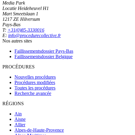
Media Park
Locatie Heideheuvel H1
Mart Smeetslaan 1
1217 ZE Hilversum
Pays-Bas
T:
+31(0)85-3330016
E:
info@procedurecollective.fr
Nos autres sites
Faillissementsdossier
Pays-Bas
Faillissementsdossier
Belgique
PROCÉDURES
Nouvelles procédures
Procédures modifiées
Toutes les procédures
Recherche avancée
RÉGIONS
Ain
Aisne
Allier
Alpes-de-Haute-Provence