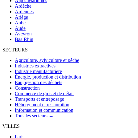
Alpes-Maritimes
Ardèche
Ardennes
Ariège
Aube
Aude
Aveyron
Bas-Rhin
SECTEURS
Agriculture, sylviculture et pêche
Industries extractives
Industrie manufacturière
Énergie, production et distribution
Eau, gestion des déchets
Construction
Commerce de gros et de détail
Transports et entreposage
Hébergement et restauration
Information et communication
Tous les secteurs →
VILLES
Paris