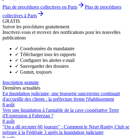
Plus de procédures collectives en Paris
Plus de procédures
collectives à Paris
GRATIS
Suivre les procédures gratuitement
Inscrivez-vous et recevez des notifications pour les nouvelles
publications
✓
Coordonnées du mandataire
✓
Télécharger tous les rapports
✓
Configurer les alertes e-mail
✓
Sauvegarder des dossiers
✓
Gratuit, toujours
Inscription gratuite
Dernières actualités
En liquidation judiciaire, une brasserie sancerroise continuait
d'accueillir des clients : la préfecture ferme l'établissement
8 août
Vers une liquidation à l'amiable de la cave coopérative Terre
d'Expression à Fabrezan ?
8 août
"On a dû recruter 60 joueurs" : Comment le Niort Rugby Club se
prépare à la Fédérale 3 après la liquidation judiciaire
8 août