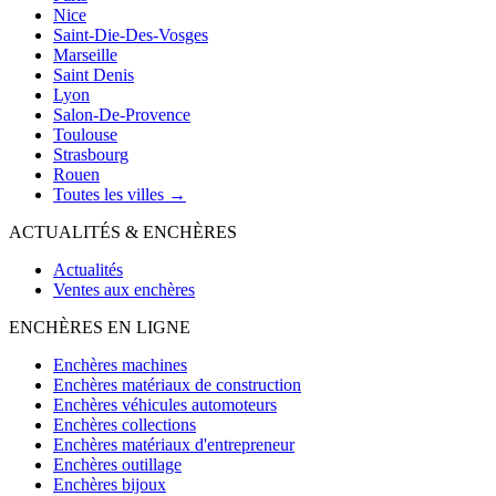
Nice
Saint-Die-Des-Vosges
Marseille
Saint Denis
Lyon
Salon-De-Provence
Toulouse
Strasbourg
Rouen
Toutes les villes →
ACTUALITÉS & ENCHÈRES
Actualités
Ventes aux enchères
ENCHÈRES EN LIGNE
Enchères machines
Enchères matériaux de construction
Enchères véhicules automoteurs
Enchères collections
Enchères matériaux d'entrepreneur
Enchères outillage
Enchères bijoux