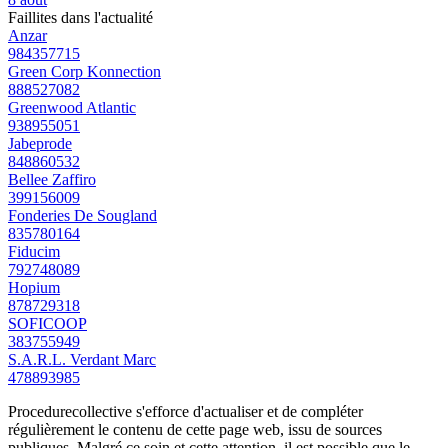
Faillites dans l'actualité
Anzar
984357715
Green Corp Konnection
888527082
Greenwood Atlantic
938955051
Jabeprode
848860532
Bellee Zaffiro
399156009
Fonderies De Sougland
835780164
Fiducim
792748089
Hopium
878729318
SOFICOOP
383755949
S.A.R.L. Verdant Marc
478893985
Procedurecollective s'efforce d'actualiser et de compléter
régulièrement le contenu de cette page web, issu de sources
publiques. Malgré ce soin et cette attention, il est possible que le