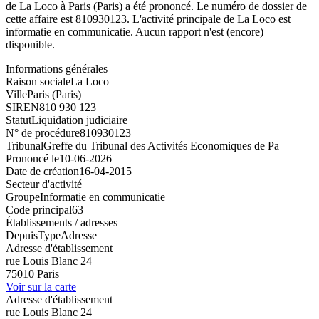
de La Loco à Paris (Paris) a été prononcé. Le numéro de dossier de
cette affaire est 810930123. L'activité principale de La Loco est
informatie en communicatie. Aucun rapport n'est (encore)
disponible.
Informations générales
Raison sociale
La Loco
Ville
Paris (Paris)
SIREN
810 930 123
Statut
Liquidation judiciaire
N° de procédure
810930123
Tribunal
Greffe du Tribunal des Activités Economiques de Pa
Prononcé le
10-06-2026
Date de création
16-04-2015
Secteur d'activité
Groupe
Informatie en communicatie
Code principal
63
Établissements / adresses
Depuis
Type
Adresse
Adresse d'établissement
rue Louis Blanc 24
75010 Paris
Voir sur la carte
Adresse d'établissement
rue Louis Blanc 24