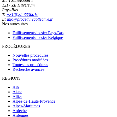
Mart Smeetslaan 1
1217 ZE Hilversum
Pays-Bas
T:
+31(0)85-3330016
E:
info@procedurecollective.fr
Nos autres sites
Faillissementsdossier
Pays-Bas
Faillissementsdossier
Belgique
PROCÉDURES
Nouvelles procédures
Procédures modifiées
Toutes les procédures
Recherche avancée
RÉGIONS
Ain
Aisne
Allier
Alpes-de-Haute-Provence
Alpes-Maritimes
Ardèche
Ardennes