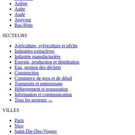
Ariège
Aube
Aude
Aveyron
Bas-Rhin
SECTEURS
Agriculture, sylviculture et pêche
Industries extractives
Industrie manufacturière
Énergie, production et distribution
Eau, gestion des déchets
Construction
Commerce de gros et de détail
Transports et entreposage
Hébergement et restauration
Information et communication
Tous les secteurs →
VILLES
Paris
Nice
Saint-Die-Des-Vosges