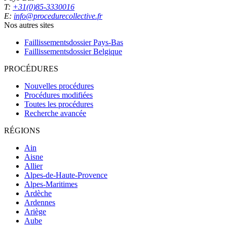
T:
+31(0)85-3330016
E:
info@procedurecollective.fr
Nos autres sites
Faillissementsdossier
Pays-Bas
Faillissementsdossier
Belgique
PROCÉDURES
Nouvelles procédures
Procédures modifiées
Toutes les procédures
Recherche avancée
RÉGIONS
Ain
Aisne
Allier
Alpes-de-Haute-Provence
Alpes-Maritimes
Ardèche
Ardennes
Ariège
Aube