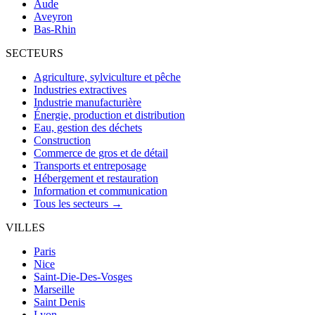
Aude
Aveyron
Bas-Rhin
SECTEURS
Agriculture, sylviculture et pêche
Industries extractives
Industrie manufacturière
Énergie, production et distribution
Eau, gestion des déchets
Construction
Commerce de gros et de détail
Transports et entreposage
Hébergement et restauration
Information et communication
Tous les secteurs →
VILLES
Paris
Nice
Saint-Die-Des-Vosges
Marseille
Saint Denis
Lyon