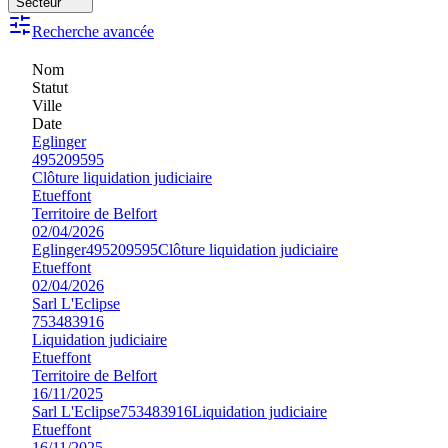
Secteur
Recherche avancée
Nom
Statut
Ville
Date
Eglinger
495209595
Clôture liquidation judiciaire
Etueffont
Territoire de Belfort
02/04/2026
Eglinger
495209595
Clôture liquidation judiciaire
Etueffont
02/04/2026
Sarl L'Eclipse
753483916
Liquidation judiciaire
Etueffont
Territoire de Belfort
16/11/2025
Sarl L'Eclipse
753483916
Liquidation judiciaire
Etueffont
16/11/2025