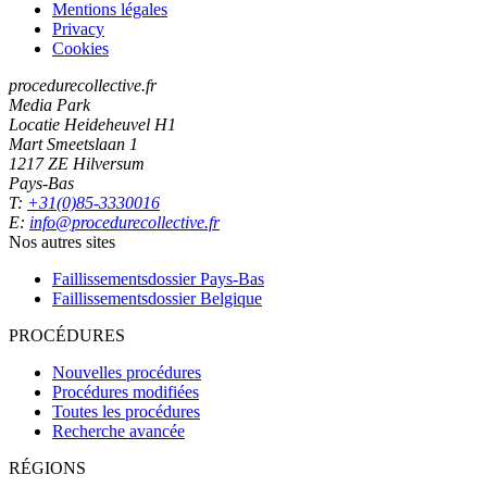
Mentions légales
Privacy
Cookies
procedurecollective.fr
Media Park
Locatie Heideheuvel H1
Mart Smeetslaan 1
1217 ZE Hilversum
Pays-Bas
T:
+31(0)85-3330016
E:
info@procedurecollective.fr
Nos autres sites
Faillissementsdossier
Pays-Bas
Faillissementsdossier
Belgique
PROCÉDURES
Nouvelles procédures
Procédures modifiées
Toutes les procédures
Recherche avancée
RÉGIONS