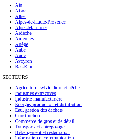
Ain
Aisne
Allier
Alpes-de-Haute-Provence
Alpes-Maritimes
Ardèche
Ardennes
Ariège
Aube
Aude
Aveyron
Bas-Rhin
SECTEURS
Agriculture, sylviculture et pêche
Industries extractives
Industrie manufacturière
Énergie, production et distribution
Eau, gestion des déchets
Construction
Commerce de gros et de détail
Transports et entreposage
Hébergement et restauration
Information et communication