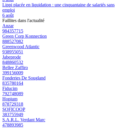
Lippi placée en liquidation : une cinquantaine de salariés sans
emploi
6 août
Faillites dans l'actualité
Anzar
984357715
Green Corp Konnection
888527082
Greenwood Atlantic
938955051
Jabeprode
848860532
Bellee Zaffiro
399156009
Fonderies De Sougland
835780164
Fiducim
792748089
Hopium
878729318
SOFICOOP
383755949
S.A.R.L. Verdant Marc
478893985