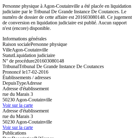
Personne physique à Agon-Coutainville a été placée en liquidation
judiciaire par le Tribunal De Grande Instance De Coutances. Le
numéro de dossier de cette affaire est 201603080148. Ce jugement
de conversion en liquidation judiciaire est publié. Aucun rapport
n'est (encore) disponible.
Informations générales
Raison sociale
Personne physique
Ville
Agon-Coutainville
Statut
Liquidation judiciaire
N° de procédure
201603080148
Tribunal
Tribunal De Grande Instance De Coutances
Prononcé le
17-02-2016
Établissements / adresses
Depuis
Type
Adresse
Adresse d'établissement
rue du Marais 3
50230 Agon-Coutainville
Voir sur la carte
Adresse d'établissement
rue du Marais 3
50230 Agon-Coutainville
Voir sur la carte
Publications