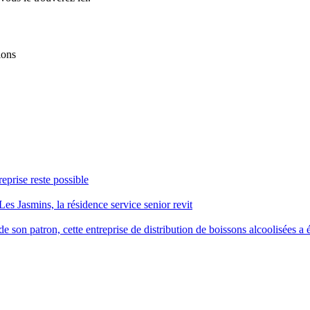
ions
reprise reste possible
Les Jasmins, la résidence service senior revit
 son patron, cette entreprise de distribution de boissons alcoolisées a é