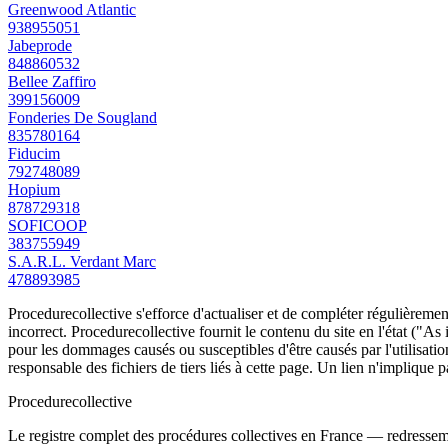
Greenwood Atlantic
938955051
Jabeprode
848860532
Bellee Zaffiro
399156009
Fonderies De Sougland
835780164
Fiducim
792748089
Hopium
878729318
SOFICOOP
383755949
S.A.R.L. Verdant Marc
478893985
Procedurecollective s'efforce d'actualiser et de compléter régulièrement
incorrect. Procedurecollective fournit le contenu du site en l'état ("As
pour les dommages causés ou susceptibles d'être causés par l'utilisation
responsable des fichiers de tiers liés à cette page. Un lien n'implique p
Procedure
collective
Le registre complet des procédures collectives en France — redressemen