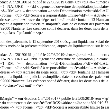
acc A n°20190161 publié le 22/08/2019</em></p><dl><!-- numero an
!-- NATURE --> <dd>Jugement d'ouverture de liquidation judiciaire<
><!-- RM --><!-- denomination --><dt>Dénomination :</dt><dd>L
t>Forme : </dt><dd>Société à responsabilité limitée</dd><!-- Activite 
- adresse --><dt>Adresse du siège social :</dt><dd> fontaine 13 Ham
la liquidation judiciaire simplifiée, date de cessation des paiements
000 Nanterre. Les créances sont à déclarer, dans les deux mois de la pr
l> <p class="pdf-unit"> </p>
sation des paiements le 15 septembre 2018,désignant liquidateur Selarl
deux mois de la présente publication, auprès du liquidateur ou sur le por
acc A n°20190161 publié le 22/08/2019</em></p><dl><!-- numero an
!-- NATURE --> <dd>Jugement d'ouverture de liquidation judiciaire<
><!-- RM --><!-- denomination --><dt>Dénomination :</dt><dd>L
t>Forme : </dt><dd>Société à responsabilité limitée</dd><!-- Activite 
- adresse --><dt>Adresse du siège social :</dt><dd> fontaine 13 Ham
la liquidation judiciaire simplifiée, date de cessation des paiements
000 Nanterre. Les créances sont à déclarer, dans les deux mois de la pr
l> <p class="pdf-unit"> </p>
dardMargin"><em>Bodacc C n°20180177 publié le 25/09/2018</em></
Registre du commerce et des sociétés">n°RCS</abbr> :</dt><dd>801 919
 --> <dt>Forme : </dt> <dd>Société à responsabilité limitée (à assoc