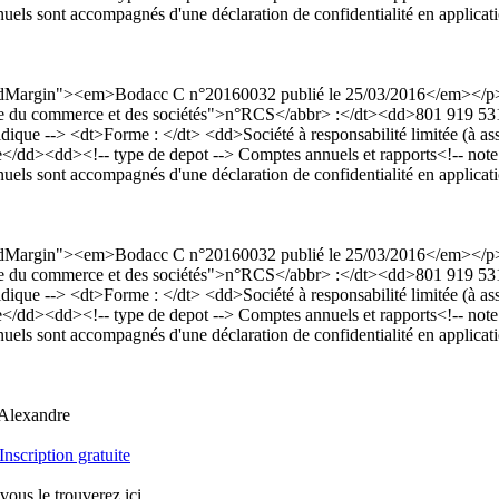
nnuels sont accompagnés d'une déclaration de confidentialité en applicat
dardMargin"><em>Bodacc C n°20160032 publié le 25/03/2016</em></
Registre du commerce et des sociétés">n°RCS</abbr> :</dt><dd>801 919
 --> <dt>Forme : </dt> <dd>Société à responsabilité limitée (à assoc
><dd><!-- type de depot --> Comptes annuels et rapports<!-- note : ne 
nuels sont accompagnés d'une déclaration de confidentialité en applicat
dardMargin"><em>Bodacc C n°20160032 publié le 25/03/2016</em></
Registre du commerce et des sociétés">n°RCS</abbr> :</dt><dd>801 919
 --> <dt>Forme : </dt> <dd>Société à responsabilité limitée (à assoc
><dd><!-- type de depot --> Comptes annuels et rapports<!-- note : ne 
nuels sont accompagnés d'une déclaration de confidentialité en applicat
lexandre
Inscription gratuite
vous le trouverez ici.