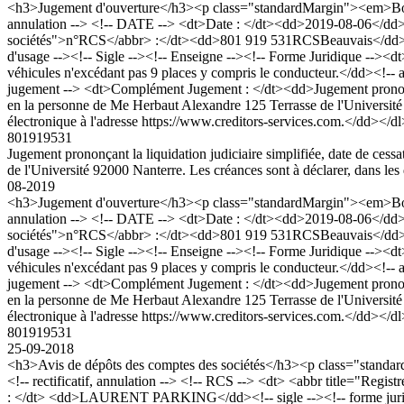
<h3>Jugement d'ouverture</h3><p class="standardMargin"><em>Bod
annulation --> <!-- DATE --> <dt>Date : </dt><dd>2019-08-06</dd><
sociétés">n°RCS</abbr> :</dt><dd>801 919 531RCSBeauvais</dd
d'usage --><!-- Sigle --><!-- Enseigne --><!-- Forme Juridique --><d
véhicules n'excédant pas 9 places y compris le conducteur.</dd><!-
jugement --> <dt>Complément Jugement : </dt><dd>Jugement prononçant 
en la personne de Me Herbaut Alexandre 125 Terrasse de l'Université 92
électronique à l'adresse https://www.creditors-services.com.</dd></d
801919531
Jugement prononçant la liquidation judiciaire simplifiée, date de ces
de l'Université 92000 Nanterre. Les créances sont à déclarer, dans les 
08-2019
<h3>Jugement d'ouverture</h3><p class="standardMargin"><em>Bod
annulation --> <!-- DATE --> <dt>Date : </dt><dd>2019-08-06</dd><
sociétés">n°RCS</abbr> :</dt><dd>801 919 531RCSBeauvais</dd
d'usage --><!-- Sigle --><!-- Enseigne --><!-- Forme Juridique --><d
véhicules n'excédant pas 9 places y compris le conducteur.</dd><!-
jugement --> <dt>Complément Jugement : </dt><dd>Jugement prononçant 
en la personne de Me Herbaut Alexandre 125 Terrasse de l'Université 92
électronique à l'adresse https://www.creditors-services.com.</dd></d
801919531
25-09-2018
<h3>Avis de dépôts des comptes des sociétés</h3><p class="stan
<!-- rectificatif, annulation --> <!-- RCS --> <dt> <abbr title="
: </dt> <dd>LAURENT PARKING</dd><!-- sigle --><!-- forme juridique