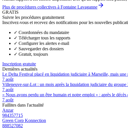
Plus de procédures collectives à Fontaine Lavaganne
GRATIS
Suivre les procédures gratuitement
Inscrivez-vous et recevez des notifications pour les nouvelles publicat
✓
Coordonnées du mandataire
✓
Télécharger tous les rapports
✓
Configurer les alertes e-mail
✓
Sauvegarder des dossiers
✓
Gratuit, toujours
Inscription gratuite
Dernières actualités
Le Delta Festival placé en liquidation judiciaire à Marseille, mais une 
7 août
Villeneuve-sur-Lot : un mois après la liquidation judiciaire du groupe 
7 août
« Nous avons perdu un être humain et notre emploi » : après le décès de
7 août
Faillites dans l'actualité
Anzar
984357715
Green Corp Konnection
888527082