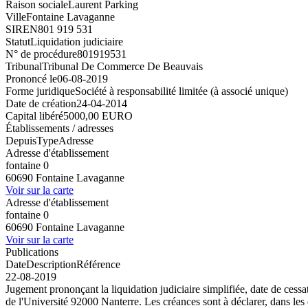
Raison sociale
Laurent Parking
Ville
Fontaine Lavaganne
SIREN
801 919 531
Statut
Liquidation judiciaire
N° de procédure
801919531
Tribunal
Tribunal De Commerce De Beauvais
Prononcé le
06-08-2019
Forme juridique
Société à responsabilité limitée (à associé unique)
Date de création
24-04-2014
Capital libéré
5000,00 EURO
Établissements / adresses
Depuis
Type
Adresse
Adresse d'établissement
fontaine 0
60690 Fontaine Lavaganne
Voir sur la carte
Adresse d'établissement
fontaine 0
60690 Fontaine Lavaganne
Voir sur la carte
Publications
Date
Description
Référence
22-08-2019
Jugement prononçant la liquidation judiciaire simplifiée, date de ces
de l'Université 92000 Nanterre. Les créances sont à déclarer, dans les 