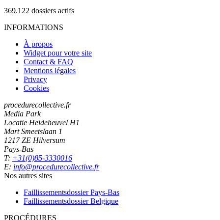
369.122
dossiers actifs
INFORMATIONS
À propos
Widget pour votre site
Contact & FAQ
Mentions légales
Privacy
Cookies
procedurecollective.fr
Media Park
Locatie Heideheuvel H1
Mart Smeetslaan 1
1217 ZE Hilversum
Pays-Bas
T:
+31(0)85-3330016
E:
info@procedurecollective.fr
Nos autres sites
Faillissementsdossier
Pays-Bas
Faillissementsdossier
Belgique
PROCÉDURES