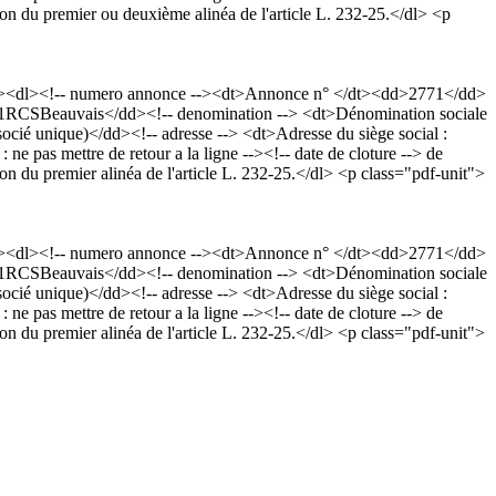
ion du premier ou deuxième alinéa de l'article L. 232-25.</dl> <p
p><dl><!-- numero annonce --><dt>Annonce n° </dt><dd>2771</dd>
 531RCSBeauvais</dd><!-- denomination --> <dt>Dénomination sociale
ié unique)</dd><!-- adresse --> <dt>Adresse du siège social :
pas mettre de retour a la ligne --><!-- date de cloture --> de
ion du premier alinéa de l'article L. 232-25.</dl> <p class="pdf-unit">
p><dl><!-- numero annonce --><dt>Annonce n° </dt><dd>2771</dd>
 531RCSBeauvais</dd><!-- denomination --> <dt>Dénomination sociale
ié unique)</dd><!-- adresse --> <dt>Adresse du siège social :
pas mettre de retour a la ligne --><!-- date de cloture --> de
ion du premier alinéa de l'article L. 232-25.</dl> <p class="pdf-unit">