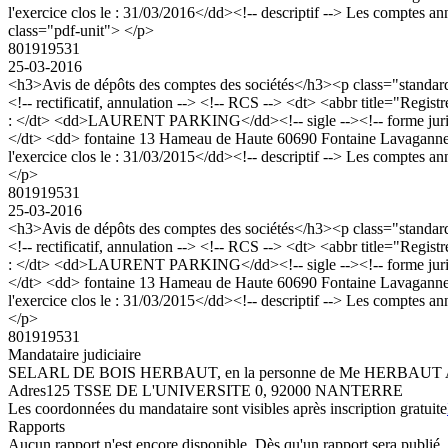
l'exercice clos le : 31/03/2016</dd><!-- descriptif --> Les comptes a
class="pdf-unit"> </p>
801919531
25-03-2016
<h3>Avis de dépôts des comptes des sociétés</h3><p class="stan
<!-- rectificatif, annulation --> <!-- RCS --> <dt> <abbr title="
: </dt> <dd>LAURENT PARKING</dd><!-- sigle --><!-- forme juridique
</dt> <dd> fontaine 13 Hameau de Haute 60690 Fontaine Lavaganne</dd
l'exercice clos le : 31/03/2015</dd><!-- descriptif --> Les comptes an
</p>
801919531
25-03-2016
<h3>Avis de dépôts des comptes des sociétés</h3><p class="stan
<!-- rectificatif, annulation --> <!-- RCS --> <dt> <abbr title="
: </dt> <dd>LAURENT PARKING</dd><!-- sigle --><!-- forme juridique
</dt> <dd> fontaine 13 Hameau de Haute 60690 Fontaine Lavaganne</dd
l'exercice clos le : 31/03/2015</dd><!-- descriptif --> Les comptes an
</p>
801919531
Mandataire judiciaire
SELARL DE BOIS HERBAUT, en la personne de Me HERBAUT A
Adres
125 TSSE DE L'UNIVERSITE 0, 92000 NANTERRE
Les coordonnées du mandataire sont visibles après inscription gratuite
Rapports
Aucun rapport n'est encore disponible. Dès qu'un rapport sera publié, 