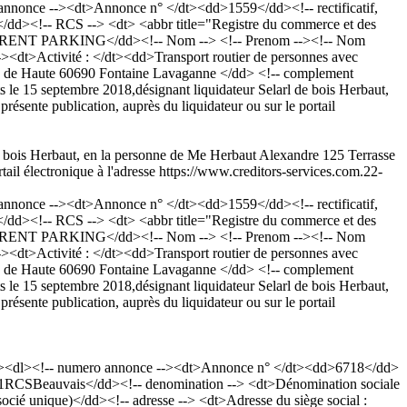
nonce --><dt>Annonce n° </dt><dd>1559</dd><!-- rectificatif,
/dd><!-- RCS --> <dt> <abbr title="Registre du commerce et des
AURENT PARKING</dd><!-- Nom --> <!-- Prenom --><!-- Nom
--><dt>Activité : </dt><dd>Transport routier de personnes avec
eau de Haute 60690 Fontaine Lavaganne </dd> <!-- complement
 le 15 septembre 2018,désignant liquidateur Selarl de bois Herbaut,
ésente publication, auprès du liquidateur ou sur le portail
 de bois Herbaut, en la personne de Me Herbaut Alexandre 125 Terrasse
tail électronique à l'adresse https://www.creditors-services.com.
22-
nonce --><dt>Annonce n° </dt><dd>1559</dd><!-- rectificatif,
/dd><!-- RCS --> <dt> <abbr title="Registre du commerce et des
AURENT PARKING</dd><!-- Nom --> <!-- Prenom --><!-- Nom
--><dt>Activité : </dt><dd>Transport routier de personnes avec
eau de Haute 60690 Fontaine Lavaganne </dd> <!-- complement
 le 15 septembre 2018,désignant liquidateur Selarl de bois Herbaut,
ésente publication, auprès du liquidateur ou sur le portail
p><dl><!-- numero annonce --><dt>Annonce n° </dt><dd>6718</dd>
 531RCSBeauvais</dd><!-- denomination --> <dt>Dénomination sociale
ié unique)</dd><!-- adresse --> <dt>Adresse du siège social :