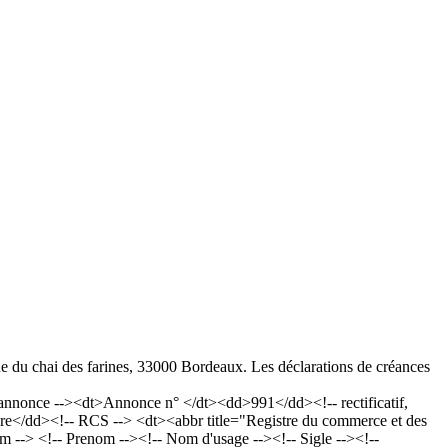
 du chai des farines, 33000 Bordeaux. Les déclarations de créances
once --><dt>Annonce n° </dt><dd>991</dd><!-- rectificatif,
e</dd><!-- RCS --> <dt><abbr title="Registre du commerce et des
> <!-- Prenom --><!-- Nom d'usage --><!-- Sigle --><!--