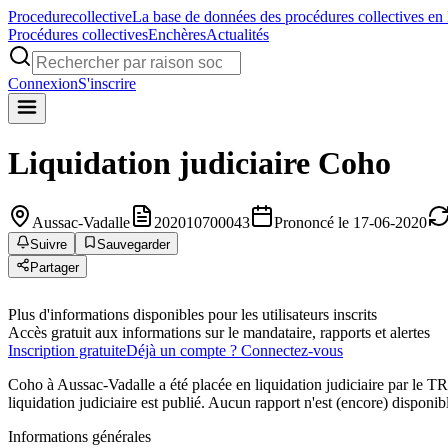
Procedure
collective
La base de données des procédures collectives en
Procédures collectives
Enchères
Actualités
Connexion
S'inscrire
Liquidation judiciaire
Coho
Aussac-Vadalle
202010700043
Prononcé le 17-06-2020
Suivre
Sauvegarder
Partager
Plus d'informations disponibles pour les utilisateurs inscrits
Accès gratuit aux informations sur le mandataire, rapports et alertes
Inscription gratuite
Déjà un compte ? Connectez-vous
Coho à Aussac-Vadalle a été placée en liquidation judiciaire pa
liquidation judiciaire est publié. Aucun rapport n'est (encore) disponib
Informations générales