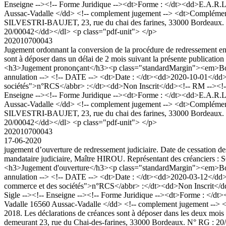
Enseigne --><!-- Forme Juridique --><dt>Forme : </dt><dd>E.A.R.L</
Aussac-Vadalle </dd> <!-- complement jugement --> <dt>Complément J
SILVESTRI-BAUJET, 23, rue du chai des farines, 33000 Bordeaux. Les 
20/00042</dd></dl> <p class="pdf-unit"> </p>
202010700043
Jugement ordonnant la conversion de la procédure de redressement en
sont à déposer dans un délai de 2 mois suivant la présente publicatio
<h3>Jugement prononçant</h3><p class="standardMargin"><em>Boda
annulation --> <!-- DATE --> <dt>Date : </dt><dd>2020-10-01</dd>
sociétés">n°RCS</abbr> :</dt><dd>Non Inscrit</dd><!-- RM --><!-
Enseigne --><!-- Forme Juridique --><dt>Forme : </dt><dd>E.A.R.L</
Aussac-Vadalle </dd> <!-- complement jugement --> <dt>Complément J
SILVESTRI-BAUJET, 23, rue du chai des farines, 33000 Bordeaux. Les 
20/00042</dd></dl> <p class="pdf-unit"> </p>
202010700043
17-06-2020
jugement d’ouverture de redressement judiciaire. Date de cessation de
mandataire judiciaire, Maître HIROU. Représentant des créanciers
<h3>Jugement d'ouverture</h3><p class="standardMargin"><em>Bod
annulation --> <!-- DATE --> <dt>Date : </dt><dd>2020-03-12</dd>
commerce et des sociétés">n°RCS</abbr> :</dt><dd>Non Inscrit</
Sigle --><!-- Enseigne --><!-- Forme Juridique --><dt>Forme : </dt
Vadalle 16560 Aussac-Vadalle </dd> <!-- complement jugement --> <
2018. Les déclarations de créances sont à déposer dans les deux mo
demeurant 23, rue du Chai-des-farines, 33000 Bordeaux. N° RG : 20