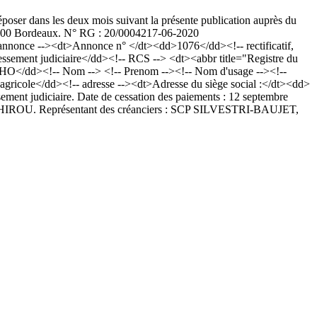
époser dans les deux mois suivant la présente publication auprès du
3000 Bordeaux. N° RG : 20/00042
17-06-2020
nonce --><dt>Annonce n° </dt><dd>1076</dd><!-- rectificatif,
sement judiciaire</dd><!-- RCS --> <dt><abbr title="Registre du
O</dd><!-- Nom --> <!-- Prenom --><!-- Nom d'usage --><!--
agricole</dd><!-- adresse --><dt>Adresse du siège social :</dt><dd>
nt judiciaire. Date de cessation des paiements : 12 septembre
Maître HIROU. Représentant des créanciers : SCP SILVESTRI-BAUJET,