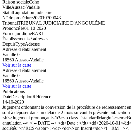
Raison sociale
Coho
Ville
Aussac-Vadalle
Statut
Liquidation judiciaire
N° de procédure
202010700043
Tribunal
TRIBUNAL JUDICIAIRE D'ANGOULÊME
Prononcé le
01-10-2020
Forme juridique
EARL
Établissements / adresses
Depuis
Type
Adresse
Adresse d'établissement
Vadalle 0
16560 Aussac-Vadalle
Voir sur la carte
Adresse d'établissement
Vadalle 0
16560 Aussac-Vadalle
Voir sur la carte
Publications
Date
Description
Référence
14-10-2020
Jugement ordonnant la conversion de la procédure de redressement en
sont à déposer dans un délai de 2 mois suivant la présente publicatio
<h3>Jugement prononçant</h3><p class="standardMargin"><em>Boda
annulation --> <!-- DATE --> <dt>Date : </dt><dd>2020-10-01</dd>
sociétés">n°RCS</abbr> :</dt><dd>Non Inscrit</dd><!-- RM --><!-