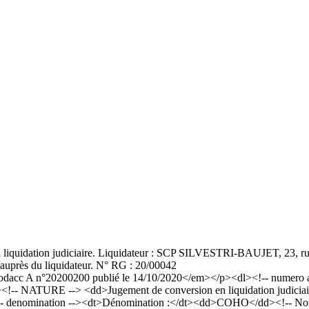
 liquidation judiciaire. Liquidateur : SCP SILVESTRI-BAUJET, 23, rue
n auprès du liquidateur. N° RG : 20/00042
cc A n°20200200 publié le 14/10/2020</em></p><dl><!-- numero ann
<!-- NATURE --> <dd>Jugement de conversion en liquidation judiciair
- denomination --><dt>Dénomination :</dt><dd>COHO</dd><!-- Nom --