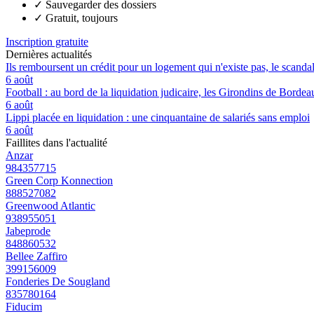
✓
Sauvegarder des dossiers
✓
Gratuit, toujours
Inscription gratuite
Dernières actualités
Ils remboursent un crédit pour un logement qui n'existe pas, le scand
6 août
Football : au bord de la liquidation judicaire, les Girondins de Borde
6 août
Lippi placée en liquidation : une cinquantaine de salariés sans emploi
6 août
Faillites dans l'actualité
Anzar
984357715
Green Corp Konnection
888527082
Greenwood Atlantic
938955051
Jabeprode
848860532
Bellee Zaffiro
399156009
Fonderies De Sougland
835780164
Fiducim