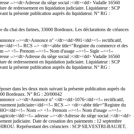
resse --><dt>Adresse du siège social :</dt><dd> Vadalle 16560
 de redressement en liquidation judiciaire. Liquidateur : SCP
nt la présente publication auprès du liquidateur. N° RG :
 du chai des farines, 33000 Bordeaux. Les déclarations de créances
once --><dt>Annonce n° </dt><dd>991</dd><!-- rectificatif,
e</dd><!-- RCS --> <dt><abbr title="Registre du commerce et des
> <!-- Prenom --><!-- Nom d'usage --><!-- Sigle --><!--
resse --><dt>Adresse du siège social :</dt><dd> Vadalle 16560
 de redressement en liquidation judiciaire. Liquidateur : SCP
nt la présente publication auprès du liquidateur. N° RG :
époser dans les deux mois suivant la présente publication auprès du
3000 Bordeaux. N° RG : 20/00042
nonce --><dt>Annonce n° </dt><dd>1076</dd><!-- rectificatif,
sement judiciaire</dd><!-- RCS --> <dt><abbr title="Registre du
O</dd><!-- Nom --> <!-- Prenom --><!-- Nom d'usage --><!--
agricole</dd><!-- adresse --><dt>Adresse du siège social :</dt><dd>
nt judiciaire. Date de cessation des paiements : 12 septembre
Maître HIROU. Représentant des créanciers : SCP SILVESTRI-BAUJET,