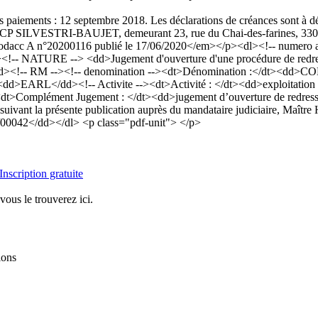
s paiements : 12 septembre 2018. Les déclarations de créances sont à d
 : SCP SILVESTRI-BAUJET, demeurant 23, rue du Chai-des-farines, 3
acc A n°20200116 publié le 17/06/2020</em></p><dl><!-- numero an
<!-- NATURE --> <dd>Jugement d'ouverture d'une procédure de redres
dd><!-- RM --><!-- denomination --><dt>Dénomination :</dt><dd>COH
><dd>EARL</dd><!-- Activite --><dt>Activité : </dt><dd>exploitation 
dt>Complément Jugement : </dt><dd>jugement d’ouverture de redresseme
is suivant la présente publication auprès du mandataire judiciaire, 
/00042</dd></dl> <p class="pdf-unit"> </p>
Inscription gratuite
vous le trouverez ici.
ions