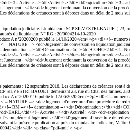
dd><!-- Activite --><dt>Activité : </dt><dd>agriculture</dd><!-- ad
ugement : </dt><dd>Jugement ordonnant la conversion de la procédure
déclarations de créances sont à déposer dans un délai de 2 mois suiva
 liquidation judiciaire. Liquidateur : SCP SILVESTRI-BAUJET, 23, rue
n auprès du liquidateur. N° RG : 20/00042
14-10-2020
cc A n°20200200 publié le 14/10/2020</em></p><dl><!-- numero ann
<!-- NATURE --> <dd>Jugement de conversion en liquidation judiciair
- denomination --><dt>Dénomination :</dt><dd>COHO</dd><!-- Nom --
dd><!-- Activite --><dt>Activité : </dt><dd>agriculture</dd><!-- ad
ugement : </dt><dd>Jugement ordonnant la conversion de la procédure
déclarations de créances sont à déposer dans un délai de 2 mois suiva
s paiements : 12 septembre 2018. Les déclarations de créances sont à d
 : SCP SILVESTRI-BAUJET, demeurant 23, rue du Chai-des-farines, 3
acc A n°20200116 publié le 17/06/2020</em></p><dl><!-- numero an
<!-- NATURE --> <dd>Jugement d'ouverture d'une procédure de redres
dd><!-- RM --><!-- denomination --><dt>Dénomination :</dt><dd>COH
><dd>EARL</dd><!-- Activite --><dt>Activité : </dt><dd>exploitation 
dt>Complément Jugement : </dt><dd>jugement d’ouverture de redresseme
is suivant la présente publication auprès du mandataire judiciaire, 
/00042</dd></dl> <p class="pdf-unit"> </p>