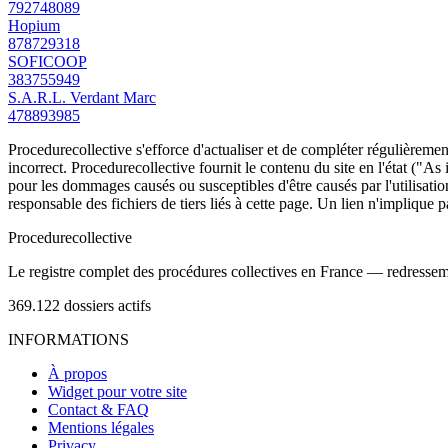
792748089
Hopium
878729318
SOFICOOP
383755949
S.A.R.L. Verdant Marc
478893985
Procedurecollective s'efforce d'actualiser et de compléter régulièrement
incorrect. Procedurecollective fournit le contenu du site en l'état ("As
pour les dommages causés ou susceptibles d'être causés par l'utilisation
responsable des fichiers de tiers liés à cette page. Un lien n'implique p
Procedure
collective
Le registre complet des procédures collectives en France — redressemen
369.122
dossiers actifs
INFORMATIONS
À propos
Widget pour votre site
Contact & FAQ
Mentions légales
Privacy