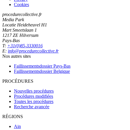
Cookies
procedurecollective.fr
Media Park
Locatie Heideheuvel H1
Mart Smeetslaan 1
1217 ZE Hilversum
Pays-Bas
T:
+31(0)85-3330016
E:
info@procedurecollective.fr
Nos autres sites
Faillissementsdossier
Pays-Bas
Faillissementsdossier
Belgique
PROCÉDURES
Nouvelles procédures
Procédures modifiées
Toutes les procédures
Recherche avancée
RÉGIONS
Ain