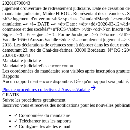
202010700043
jugement d’ouverture de redressement judiciaire. Date de cessation de
mandataire judiciaire, Maître HIROU. Représentant des créanciers
<h3>Jugement d'ouverture</h3><p class="standardMargin"><em>Bod
annulation --> <!-- DATE --> <dt>Date : </dt><dd>2020-03-12</dd>
commerce et des sociétés">n°RCS</abbr> :</dt><dd>Non Inscrit</
Sigle --><!-- Enseigne --><!-- Forme Juridique --><dt>Forme : </dt
Vadalle 16560 Aussac-Vadalle </dd> <!-- complement jugement --> <
2018. Les déclarations de créances sont à déposer dans les deux mo
demeurant 23, rue du Chai-des-farines, 33000 Bordeaux. N° RG : 20
202010700043
Mandataire judiciaire
Mandataire judiciaire
Pas encore connu
Les coordonnées du mandataire sont visibles après inscription gratuite
Rapports
Aucun rapport n'est encore disponible. Dès qu'un rapport sera publié, 
Plus de procédures collectives à Aussac-Vadalle
GRATIS
Suivre les procédures gratuitement
Inscrivez-vous et recevez des notifications pour les nouvelles publicat
✓
Coordonnées du mandataire
✓
Télécharger tous les rapports
✓
Configurer les alertes e-mail