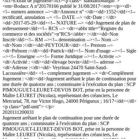
<h3>Extrait de jugement</h3><p class="standardMargin">
<em>Bodacc A n°20170166 publié le 31/08/2017</em></p><dl>
<!-- numero annonce --><dt>Annonce n° </dt><dd>1552</dd><!--
rectificatif, annulation --> <!-- DATE --> <dt>Date : </dt>
<dd>2017-05-29</dd><!-- NATURE --> <dd>Jugement de plan de
redressement</dd><!-- RCS --> <dt><abbr title="Registre du
commerce et des sociétés">n°RCS</abbr> :</dt><dd>Non
Inscrit</dd><!-- RM --><!-- denomination --><!-- Nom -->
<dt>Nom :</dt><dd>PEYTOUR</dd> <!-- Prenom -->
<dt>Prénom :</dt><dd>Patrick</dd><!-- Nom d'usage --><!-- Sigle
--><!-- Enseigne --><!-- Forme Juridique --><!-- Activite -->
<dt>Activité : </dt><dd>élevage bovin</dd><!-- adresse -->
<dt>Adresse :</dt><dd> Veyrinas 24470 Saint-Saud-
Lacoussière</dd> <!-- complement jugement --> <dt>Complément
Jugement : </dt><dd>Jugement arrêtant le plan de continuation pour
une durée de quatorze ans ; commissaire à l'exécution du plan : SCP
PIMOUGUET-LEURET-DEVOS BOT, prise en la personne de
Maître LEURET (Nicolas), représentant des créanciers, Le
Mercurial, 78, rue Victor Hugo, 24000 Périgueux ; 16/17</dd></dl>
<p class="pdf-unit"> </p>
2020111200031
Jugement arrêtant le plan de continuation pour une durée de
quatorze ans ; commissaire à l'exécution du plan : SCP
PIMOUGUET-LEURET-DEVOS BOT, prise en la personne de
Maître LEURET (Nicolas), représentant des créanciers, Le