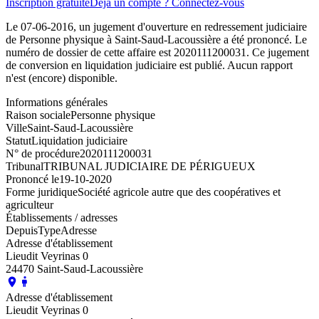
Inscription gratuite
Déjà un compte ? Connectez-vous
Le 07-06-2016, un jugement d'ouverture en redressement judiciaire
de Personne physique à Saint-Saud-Lacoussière a été prononcé. Le
numéro de dossier de cette affaire est 2020111200031. Ce jugement
de conversion en liquidation judiciaire est publié. Aucun rapport
n'est (encore) disponible.
Informations générales
Raison sociale
Personne physique
Ville
Saint-Saud-Lacoussière
Statut
Liquidation judiciaire
N° de procédure
2020111200031
Tribunal
TRIBUNAL JUDICIAIRE DE PÉRIGUEUX
Prononcé le
19-10-2020
Forme juridique
Société agricole autre que des coopératives et
agriculteur
Établissements / adresses
Depuis
Type
Adresse
Adresse d'établissement
Lieudit Veyrinas 0
24470 Saint-Saud-Lacoussière
Adresse d'établissement
Lieudit Veyrinas 0