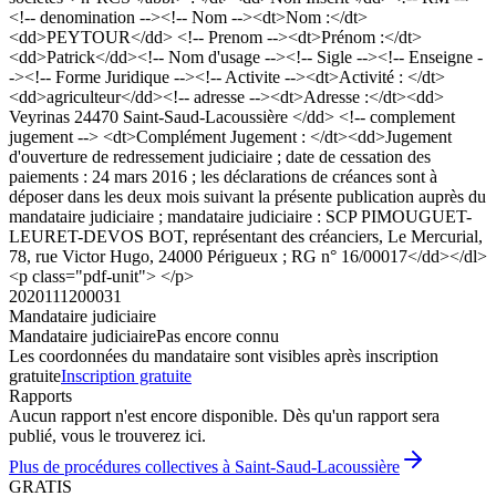
<!-- denomination --><!-- Nom --><dt>Nom :</dt>
<dd>PEYTOUR</dd> <!-- Prenom --><dt>Prénom :</dt>
<dd>Patrick</dd><!-- Nom d'usage --><!-- Sigle --><!-- Enseigne -
-><!-- Forme Juridique --><!-- Activite --><dt>Activité : </dt>
<dd>agriculteur</dd><!-- adresse --><dt>Adresse :</dt><dd>
Veyrinas 24470 Saint-Saud-Lacoussière </dd> <!-- complement
jugement --> <dt>Complément Jugement : </dt><dd>Jugement
d'ouverture de redressement judiciaire ; date de cessation des
paiements : 24 mars 2016 ; les déclarations de créances sont à
déposer dans les deux mois suivant la présente publication auprès du
mandataire judiciaire ; mandataire judiciaire : SCP PIMOUGUET-
LEURET-DEVOS BOT, représentant des créanciers, Le Mercurial,
78, rue Victor Hugo, 24000 Périgueux ; RG n° 16/00017</dd></dl>
<p class="pdf-unit"> </p>
2020111200031
Mandataire judiciaire
Mandataire judiciaire
Pas encore connu
Les coordonnées du mandataire sont visibles après inscription
gratuite
Inscription gratuite
Rapports
Aucun rapport n'est encore disponible. Dès qu'un rapport sera
publié, vous le trouverez ici.
Plus de procédures collectives à Saint-Saud-Lacoussière
GRATIS