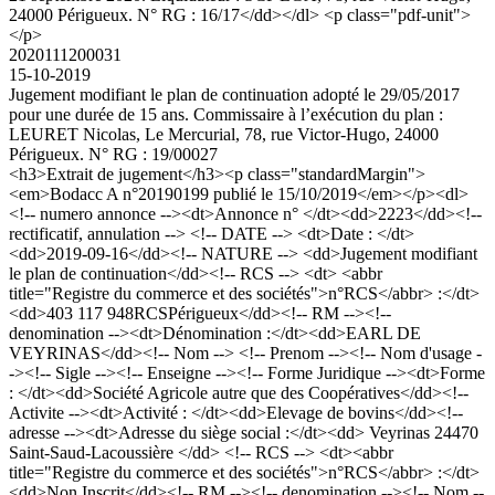
24000 Périgueux. N° RG : 16/17</dd></dl> <p class="pdf-unit">
</p>
2020111200031
15-10-2019
Jugement modifiant le plan de continuation adopté le 29/05/2017
pour une durée de 15 ans. Commissaire à l’exécution du plan :
LEURET Nicolas, Le Mercurial, 78, rue Victor-Hugo, 24000
Périgueux. N° RG : 19/00027
<h3>Extrait de jugement</h3><p class="standardMargin">
<em>Bodacc A n°20190199 publié le 15/10/2019</em></p><dl>
<!-- numero annonce --><dt>Annonce n° </dt><dd>2223</dd><!--
rectificatif, annulation --> <!-- DATE --> <dt>Date : </dt>
<dd>2019-09-16</dd><!-- NATURE --> <dd>Jugement modifiant
le plan de continuation</dd><!-- RCS --> <dt> <abbr
title="Registre du commerce et des sociétés">n°RCS</abbr> :</dt>
<dd>403 117 948RCSPérigueux</dd><!-- RM --><!--
denomination --><dt>Dénomination :</dt><dd>EARL DE
VEYRINAS</dd><!-- Nom --> <!-- Prenom --><!-- Nom d'usage -
-><!-- Sigle --><!-- Enseigne --><!-- Forme Juridique --><dt>Forme
: </dt><dd>Société Agricole autre que des Coopératives</dd><!--
Activite --><dt>Activité : </dt><dd>Elevage de bovins</dd><!--
adresse --><dt>Adresse du siège social :</dt><dd> Veyrinas 24470
Saint-Saud-Lacoussière </dd> <!-- RCS --> <dt><abbr
title="Registre du commerce et des sociétés">n°RCS</abbr> :</dt>
<dd>Non Inscrit</dd><!-- RM --><!-- denomination --><!-- Nom --