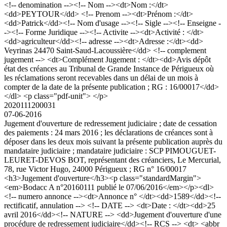
<!-- denomination --><!-- Nom --><dt>Nom :</dt>
<dd>PEYTOUR</dd> <!-- Prenom --><dt>Prénom :</dt>
<dd>Patrick</dd><!-- Nom d'usage --><!-- Sigle --><!-- Enseigne -
-><!-- Forme Juridique --><!-- Activite --><dt>Activité : </dt>
<dd>agriculteur</dd><!-- adresse --><dt>Adresse :</dt><dd>
Veyrinas 24470 Saint-Saud-Lacoussière</dd> <!-- complement
jugement --> <dt>Complément Jugement : </dt><dd>Avis dépôt
état des créances au Tribunal de Grande Instance de Périgueux où
les réclamations seront recevables dans un délai de un mois à
compter de la date de la présente publication ; RG : 16/00017</dd>
</dl> <p class="pdf-unit"> </p>
2020111200031
07-06-2016
Jugement d'ouverture de redressement judiciaire ; date de cessation
des paiements : 24 mars 2016 ; les déclarations de créances sont à
déposer dans les deux mois suivant la présente publication auprès du
mandataire judiciaire ; mandataire judiciaire : SCP PIMOUGUET-
LEURET-DEVOS BOT, représentant des créanciers, Le Mercurial,
78, rue Victor Hugo, 24000 Périgueux ; RG n° 16/00017
<h3>Jugement d'ouverture</h3><p class="standardMargin">
<em>Bodacc A n°20160111 publié le 07/06/2016</em></p><dl>
<!-- numero annonce --><dt>Annonce n° </dt><dd>1589</dd><!--
rectificatif, annulation --> <!-- DATE --> <dt>Date : </dt><dd>25
avril 2016</dd><!-- NATURE --> <dd>Jugement d'ouverture d'une
procédure de redressement judiciaire</dd><!-- RCS --> <dt> <abbr