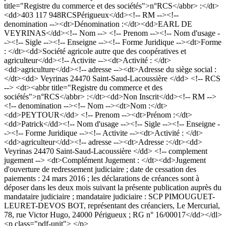
title="Registre du commerce et des sociétés">n°RCS</abbr> :</dt>
<dd>403 117 948RCSPérigueux</dd><!-- RM --><!--
denomination --><dt>Dénomination :</dt><dd>EARL DE
VEYRINAS</dd><!-- Nom --> <!-- Prenom --><!-- Nom d'usage -
-><!-- Sigle --><!-- Enseigne --><!-- Forme Juridique --><dt>Forme
: </dt><dd>Société agricole autre que des coopératives et
agriculteur</dd><!-- Activite --><dt>Activité : </dt>
<dd>agriculture</dd><!-- adresse --><dt>Adresse du siège social :
</dt><dd> Veyrinas 24470 Saint-Saud-Lacoussière </dd> <!-- RCS
--> <dt><abbr title="Registre du commerce et des
sociétés">n°RCS</abbr> :</dt><dd>Non Inscrit</dd><!-- RM -->
<!-- denomination --><!-- Nom --><dt>Nom :</dt>
<dd>PEYTOUR</dd> <!-- Prenom --><dt>Prénom :</dt>
<dd>Patrick</dd><!-- Nom d'usage --><!-- Sigle --><!-- Enseigne -
-><!-- Forme Juridique --><!-- Activite --><dt>Activité : </dt>
<dd>agriculteur</dd><!-- adresse --><dt>Adresse :</dt><dd>
Veyrinas 24470 Saint-Saud-Lacoussière </dd> <!-- complement
jugement --> <dt>Complément Jugement : </dt><dd>Jugement
d'ouverture de redressement judiciaire ; date de cessation des
paiements : 24 mars 2016 ; les déclarations de créances sont à
déposer dans les deux mois suivant la présente publication auprès du
mandataire judiciaire ; mandataire judiciaire : SCP PIMOUGUET-
LEURET-DEVOS BOT, représentant des créanciers, Le Mercurial,
78, rue Victor Hugo, 24000 Périgueux ; RG n° 16/00017</dd></dl>
<p class="pdf-unit"> </p>