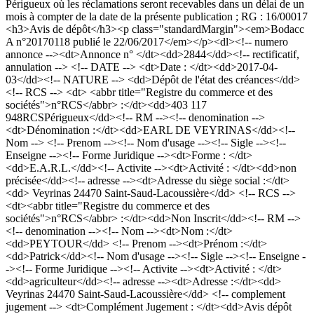
Périgueux où les réclamations seront recevables dans un délai de un
mois à compter de la date de la présente publication ; RG : 16/00017
<h3>Avis de dépôt</h3><p class="standardMargin"><em>Bodacc
A n°20170118 publié le 22/06/2017</em></p><dl><!-- numero
annonce --><dt>Annonce n° </dt><dd>2844</dd><!-- rectificatif,
annulation --> <!-- DATE --> <dt>Date : </dt><dd>2017-04-
03</dd><!-- NATURE --> <dd>Dépôt de l'état des créances</dd>
<!-- RCS --> <dt> <abbr title="Registre du commerce et des
sociétés">n°RCS</abbr> :</dt><dd>403 117
948RCSPérigueux</dd><!-- RM --><!-- denomination -->
<dt>Dénomination :</dt><dd>EARL DE VEYRINAS</dd><!--
Nom --> <!-- Prenom --><!-- Nom d'usage --><!-- Sigle --><!--
Enseigne --><!-- Forme Juridique --><dt>Forme : </dt>
<dd>E.A.R.L.</dd><!-- Activite --><dt>Activité : </dt><dd>non
précisée</dd><!-- adresse --><dt>Adresse du siège social :</dt>
<dd> Veyrinas 24470 Saint-Saud-Lacoussière</dd> <!-- RCS -->
<dt><abbr title="Registre du commerce et des
sociétés">n°RCS</abbr> :</dt><dd>Non Inscrit</dd><!-- RM -->
<!-- denomination --><!-- Nom --><dt>Nom :</dt>
<dd>PEYTOUR</dd> <!-- Prenom --><dt>Prénom :</dt>
<dd>Patrick</dd><!-- Nom d'usage --><!-- Sigle --><!-- Enseigne -
-><!-- Forme Juridique --><!-- Activite --><dt>Activité : </dt>
<dd>agriculteur</dd><!-- adresse --><dt>Adresse :</dt><dd>
Veyrinas 24470 Saint-Saud-Lacoussière</dd> <!-- complement
jugement --> <dt>Complément Jugement : </dt><dd>Avis dépôt