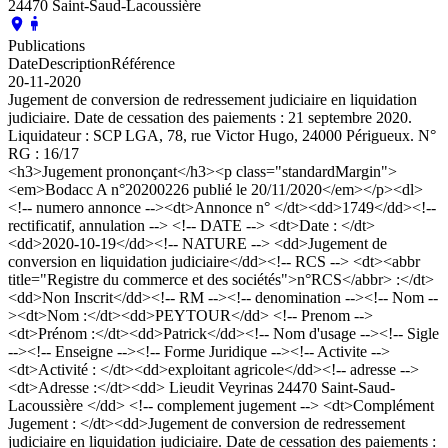
24470 Saint-Saud-Lacoussière
Publications
Date
Description
Référence
20-11-2020
Jugement de conversion de redressement judiciaire en liquidation
judiciaire. Date de cessation des paiements : 21 septembre 2020.
Liquidateur : SCP LGA, 78, rue Victor Hugo, 24000 Périgueux. N°
RG : 16/17
<h3>Jugement prononçant</h3><p class="standardMargin">
<em>Bodacc A n°20200226 publié le 20/11/2020</em></p><dl>
<!-- numero annonce --><dt>Annonce n° </dt><dd>1749</dd><!--
rectificatif, annulation --> <!-- DATE --> <dt>Date : </dt>
<dd>2020-10-19</dd><!-- NATURE --> <dd>Jugement de
conversion en liquidation judiciaire</dd><!-- RCS --> <dt><abbr
title="Registre du commerce et des sociétés">n°RCS</abbr> :</dt>
<dd>Non Inscrit</dd><!-- RM --><!-- denomination --><!-- Nom --
><dt>Nom :</dt><dd>PEYTOUR</dd> <!-- Prenom -->
<dt>Prénom :</dt><dd>Patrick</dd><!-- Nom d'usage --><!-- Sigle
--><!-- Enseigne --><!-- Forme Juridique --><!-- Activite -->
<dt>Activité : </dt><dd>exploitant agricole</dd><!-- adresse -->
<dt>Adresse :</dt><dd> Lieudit Veyrinas 24470 Saint-Saud-
Lacoussière </dd> <!-- complement jugement --> <dt>Complément
Jugement : </dt><dd>Jugement de conversion de redressement
judiciaire en liquidation judiciaire. Date de cessation des paiements :