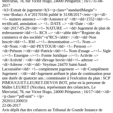
Mercurial, 78, rue Victor Hugo, 24000 Périgueux ; 16/17
31-08-
2017
<h3>Extrait de jugement</h3><p class="standardMargin">
<em>Bodacc A n°20170166 publié le 31/08/2017</em></p><dl>
<!-- numero annonce --><dt>Annonce n° </dt><dd>1552</dd><!--
rectificatif, annulation --> <!-- DATE --> <dt>Date : </dt>
<dd>2017-05-29</dd><!-- NATURE --> <dd>Jugement de plan de
redressement</dd><!-- RCS --> <dt><abbr title="Registre du
commerce et des sociétés">n°RCS</abbr> :</dt><dd>Non
Inscrit</dd><!-- RM --><!-- denomination --><!-- Nom -->
<dt>Nom :</dt><dd>PEYTOUR</dd> <!-- Prenom -->
<dt>Prénom :</dt><dd>Patrick</dd><!-- Nom d'usage --><!-- Sigle
--><!-- Enseigne --><!-- Forme Juridique --><!-- Activite -->
<dt>Activité : </dt><dd>élevage bovin</dd><!-- adresse -->
<dt>Adresse :</dt><dd> Veyrinas 24470 Saint-Saud-
Lacoussière</dd> <!-- complement jugement --> <dt>Complément
Jugement : </dt><dd>Jugement arrêtant le plan de continuation pour
une durée de quatorze ans ; commissaire à l'exécution du plan : SCP
PIMOUGUET-LEURET-DEVOS BOT, prise en la personne de
Maître LEURET (Nicolas), représentant des créanciers, Le
Mercurial, 78, rue Victor Hugo, 24000 Périgueux ; 16/17</dd></dl>
<p class="pdf-unit"> </p>
2020111200031
22-06-2017
Avis dépôt état des créances au Tribunal de Grande Instance de