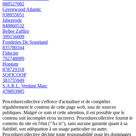
888527082
Greenwood Atlantic
938955051
Jabeprode
848860532
Bellee Zaffiro
399156009
Fonderies De Sougland
835780164
Fiducim
792748089
Hopium
878729318
SOFICOOP
383755949
S.A.R.L. Verdant Marc
478893985
Procedurecollective s'efforce d'actualiser et de compléter
régulièrement le contenu de cette page web, issu de sources
publiques. Malgré ce soin et cette attention, il est possible que le
contenu soit incomplet et/ou incorrect. Procedurecollective fournit le
contenu du site en l'état ("As is"), sans aucune garantie quant à sa
fiabilité, son adéquation à un usage particulier ou autre.
Procedurecollective décline toute responsabilité pour les dommages