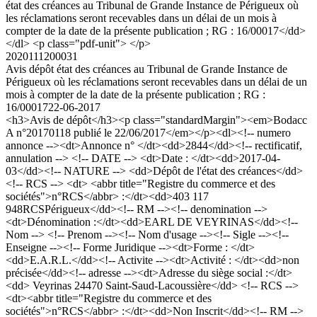
état des créances au Tribunal de Grande Instance de Périgueux où
les réclamations seront recevables dans un délai de un mois à
compter de la date de la présente publication ; RG : 16/00017</dd>
</dl> <p class="pdf-unit"> </p>
2020111200031
Avis dépôt état des créances au Tribunal de Grande Instance de
Périgueux où les réclamations seront recevables dans un délai de un
mois à compter de la date de la présente publication ; RG :
16/00017
22-06-2017
<h3>Avis de dépôt</h3><p class="standardMargin"><em>Bodacc
A n°20170118 publié le 22/06/2017</em></p><dl><!-- numero
annonce --><dt>Annonce n° </dt><dd>2844</dd><!-- rectificatif,
annulation --> <!-- DATE --> <dt>Date : </dt><dd>2017-04-
03</dd><!-- NATURE --> <dd>Dépôt de l'état des créances</dd>
<!-- RCS --> <dt> <abbr title="Registre du commerce et des
sociétés">n°RCS</abbr> :</dt><dd>403 117
948RCSPérigueux</dd><!-- RM --><!-- denomination -->
<dt>Dénomination :</dt><dd>EARL DE VEYRINAS</dd><!--
Nom --> <!-- Prenom --><!-- Nom d'usage --><!-- Sigle --><!--
Enseigne --><!-- Forme Juridique --><dt>Forme : </dt>
<dd>E.A.R.L.</dd><!-- Activite --><dt>Activité : </dt><dd>non
précisée</dd><!-- adresse --><dt>Adresse du siège social :</dt>
<dd> Veyrinas 24470 Saint-Saud-Lacoussière</dd> <!-- RCS -->
<dt><abbr title="Registre du commerce et des
sociétés">n°RCS</abbr> :</dt><dd>Non Inscrit</dd><!-- RM -->