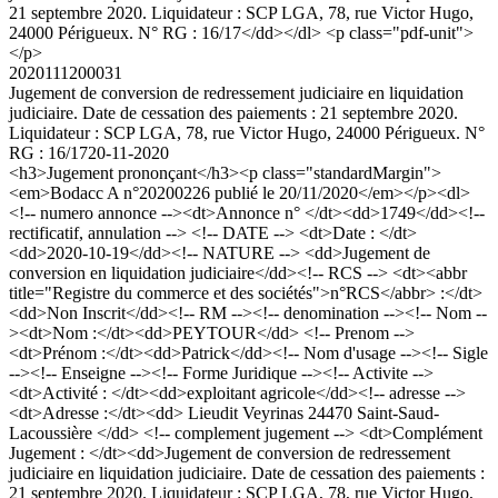
21 septembre 2020. Liquidateur : SCP LGA, 78, rue Victor Hugo,
24000 Périgueux. N° RG : 16/17</dd></dl> <p class="pdf-unit">
</p>
2020111200031
Jugement de conversion de redressement judiciaire en liquidation
judiciaire. Date de cessation des paiements : 21 septembre 2020.
Liquidateur : SCP LGA, 78, rue Victor Hugo, 24000 Périgueux. N°
RG : 16/17
20-11-2020
<h3>Jugement prononçant</h3><p class="standardMargin">
<em>Bodacc A n°20200226 publié le 20/11/2020</em></p><dl>
<!-- numero annonce --><dt>Annonce n° </dt><dd>1749</dd><!--
rectificatif, annulation --> <!-- DATE --> <dt>Date : </dt>
<dd>2020-10-19</dd><!-- NATURE --> <dd>Jugement de
conversion en liquidation judiciaire</dd><!-- RCS --> <dt><abbr
title="Registre du commerce et des sociétés">n°RCS</abbr> :</dt>
<dd>Non Inscrit</dd><!-- RM --><!-- denomination --><!-- Nom --
><dt>Nom :</dt><dd>PEYTOUR</dd> <!-- Prenom -->
<dt>Prénom :</dt><dd>Patrick</dd><!-- Nom d'usage --><!-- Sigle
--><!-- Enseigne --><!-- Forme Juridique --><!-- Activite -->
<dt>Activité : </dt><dd>exploitant agricole</dd><!-- adresse -->
<dt>Adresse :</dt><dd> Lieudit Veyrinas 24470 Saint-Saud-
Lacoussière </dd> <!-- complement jugement --> <dt>Complément
Jugement : </dt><dd>Jugement de conversion de redressement
judiciaire en liquidation judiciaire. Date de cessation des paiements :
21 septembre 2020. Liquidateur : SCP LGA, 78, rue Victor Hugo,