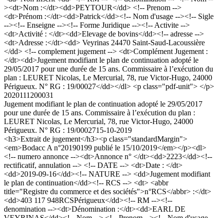
><dt>Nom :</dt><dd>PEYTOUR</dd> <!-- Prenom -->
<dt>Prénom :</dt><dd>Patrick</dd><!-- Nom d'usage --><!-- Sigle
--><!-- Enseigne --><!-- Forme Juridique --><!-- Activite -->
<dt>Activité : </dt><dd>Elevage de bovins</dd><!-- adresse -->
<dt>Adresse :</dt><dd> Veyrinas 24470 Saint-Saud-Lacoussière
</dd> <!-- complement jugement --> <dt>Complément Jugement :
</dt><dd>Jugement modifiant le plan de continuation adopté le
29/05/2017 pour une durée de 15 ans. Commissaire à l’exécution du
plan : LEURET Nicolas, Le Mercurial, 78, rue Victor-Hugo, 24000
Périgueux. N° RG : 19/00027</dd></dl> <p class="pdf-unit"> </p>
2020111200031
Jugement modifiant le plan de continuation adopté le 29/05/2017
pour une durée de 15 ans. Commissaire à l’exécution du plan :
LEURET Nicolas, Le Mercurial, 78, rue Victor-Hugo, 24000
Périgueux. N° RG : 19/00027
15-10-2019
<h3>Extrait de jugement</h3><p class="standardMargin">
<em>Bodacc A n°20190199 publié le 15/10/2019</em></p><dl>
<!-- numero annonce --><dt>Annonce n° </dt><dd>2223</dd><!--
rectificatif, annulation --> <!-- DATE --> <dt>Date : </dt>
<dd>2019-09-16</dd><!-- NATURE --> <dd>Jugement modifiant
le plan de continuation</dd><!-- RCS --> <dt> <abbr
title="Registre du commerce et des sociétés">n°RCS</abbr> :</dt>
<dd>403 117 948RCSPérigueux</dd><!-- RM --><!--
denomination --><dt>Dénomination :</dt><dd>EARL DE
VEYRINAS</dd><!-- Nom --> <!-- Prenom --><!-- Nom d'usage -