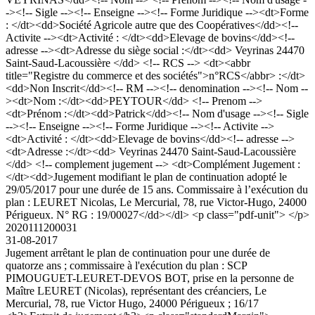
-><!-- Sigle --><!-- Enseigne --><!-- Forme Juridique --><dt>Forme
: </dt><dd>Société Agricole autre que des Coopératives</dd><!--
Activite --><dt>Activité : </dt><dd>Elevage de bovins</dd><!--
adresse --><dt>Adresse du siège social :</dt><dd> Veyrinas 24470
Saint-Saud-Lacoussière </dd> <!-- RCS --> <dt><abbr
title="Registre du commerce et des sociétés">n°RCS</abbr> :</dt>
<dd>Non Inscrit</dd><!-- RM --><!-- denomination --><!-- Nom --
><dt>Nom :</dt><dd>PEYTOUR</dd> <!-- Prenom -->
<dt>Prénom :</dt><dd>Patrick</dd><!-- Nom d'usage --><!-- Sigle
--><!-- Enseigne --><!-- Forme Juridique --><!-- Activite -->
<dt>Activité : </dt><dd>Elevage de bovins</dd><!-- adresse -->
<dt>Adresse :</dt><dd> Veyrinas 24470 Saint-Saud-Lacoussière
</dd> <!-- complement jugement --> <dt>Complément Jugement :
</dt><dd>Jugement modifiant le plan de continuation adopté le
29/05/2017 pour une durée de 15 ans. Commissaire à l’exécution du
plan : LEURET Nicolas, Le Mercurial, 78, rue Victor-Hugo, 24000
Périgueux. N° RG : 19/00027</dd></dl> <p class="pdf-unit"> </p>
2020111200031
31-08-2017
Jugement arrêtant le plan de continuation pour une durée de
quatorze ans ; commissaire à l'exécution du plan : SCP
PIMOUGUET-LEURET-DEVOS BOT, prise en la personne de
Maître LEURET (Nicolas), représentant des créanciers, Le
Mercurial, 78, rue Victor Hugo, 24000 Périgueux ; 16/17