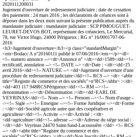
2020111200031
Jugement d'ouverture de redressement judiciaire ; date de cessation
des paiements : 24 mars 2016 ; les déclarations de créances sont à
déposer dans les deux mois suivant la présente publication auprès du
mandataire judiciaire ; mandataire judiciaire : SCP PIMOUGUET-
LEURET-DEVOS BOT, représentant des créanciers, Le Mercurial,
78, rue Victor Hugo, 24000 Périgueux ; RG n° 16/00017
07-06-
2016
<h3>Jugement d'ouverture</h3><p class="standardMargin">
<em>Bodacc A n°20160111 publié le 07/06/2016</em></p><dl>
<!-- numero annonce --><dt>Annonce n° </dt><dd>1589</dd><!--
rectificatif, annulation --> <!-- DATE --> <dt>Date : </dt><dd>25
avril 2016</dd><!-- NATURE --> <dd>Jugement d'ouverture d'une
procédure de redressement judiciaire</dd><!-- RCS --> <dt> <abbr
title="Registre du commerce et des sociétés">n°RCS</abbr> :</dt>
<dd>403 117 948RCSPérigueux</dd><!-- RM --><!--
denomination --><dt>Dénomination :</dt><dd>EARL DE
VEYRINAS</dd><!-- Nom --> <!-- Prenom --><!-- Nom d'usage -
-><!-- Sigle --><!-- Enseigne --><!-- Forme Juridique --><dt>Forme
: </dt><dd>Société agricole autre que des coopératives et
agriculteur</dd><!-- Activite --><dt>Activité : </dt>
<dd>agriculture</dd><!-- adresse --><dt>Adresse du siège social :
</dt><dd> Veyrinas 24470 Saint-Saud-Lacoussière </dd> <!-- RCS
--> <dt><abbr title="Registre du commerce et des
sociétés">n°RCS</abbr> :</dt><dd>Non Inscrit</dd><!-- RM -->