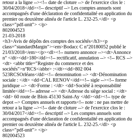
retour a la ligne --><!-- date de cloture --> de l'exercice clos le :
30/04/2018</dd><!-- descriptif --> Les comptes annuels sont
accompagnés d'une déclaration de confidentialité en application du
premier ou deuxième alinéa de l'article L. 232-25.</dl> <p
class="pdf-unit"> </p>
802004523
21-03-2018
<h3>Avis de dépôts des comptes des sociétés</h3><p
class="standardMargin"><em>Bodacc C n°20180052 publié le
21/03/2018</em></p><dl><!-- numero annonce --><dt>Annonce
n° </dt><dd>180</dd><!-- rectificatif, annulation --> <!-- RCS -->
<dt> <abbr title="Registre du commerce et des
sociétés">n°RCS</abbr> :</dt><dd>802 004
523RCSOrléans</dd><!-- denomination --> <dt>Dénomination
sociale : </dt> <dd>CAL RENOV</dd><!-- sigle --><!-- forme
juridique --> <dt>Forme : </dt> <dd>Société à responsabilité
limitée</dd><!-- adresse --> <dt>Adresse du siège social : </dt>
<dd> 60 route de Blois 45130 Saint-Ay </dd><dd><!-- type de
depot --> Comptes annuels et rapports<!-- note : ne pas mettre de
retour a la ligne --><!-- date de cloture --> de l'exercice clos le :
30/04/2017</dd><!-- descriptif --> Les comptes annuels sont
accompagnés d'une déclaration de confidentialité en application du
premier ou deuxième alinéa de l'article L. 232-25.</dl> <p
class="pdf-unit"> </p>
802004523