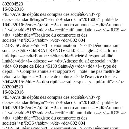
802004523
16-02-2016
<h3>Avis de dépôts des comptes des sociétés</h3><p
class="standardMargin"><em>Bodacc C n°20160021 publié le
16/02/2016</em></p><dl><!-- numero annonce --><dt>Annonce
n° </dt><dd>5187</dd><!-- rectificatif, annulation --> <!-- RCS -->
<dt> <abbr title="Registre du commerce et des
sociétés">n°RCS</abbr> :</dt><dd>802 004
523RCSOrléans</dd><!-- denomination --> <dt>Dénomination
sociale : </dt> <dd>CAL RENOV</dd><!-- sigle --><!-- forme
juridique --> <dt>Forme : </dt> <dd>Société à responsabilité
limitée</dd><!-- adresse --> <dt>Adresse du siège social : </dt>
<dd> 60 route de Blois 45130 Saint-Ay</dd><dd><!-- type de
depot --> Comptes annuels et rapports<!-- note : ne pas mettre de
retour a la ligne --><!-- date de cloture --> de l'exercice clos le :
30/04/2015</dd><!-- descriptif --></dl> <p class="pdf-unit"> </p>
802004523
16-02-2016
<h3>Avis de dépôts des comptes des sociétés</h3><p
class="standardMargin"><em>Bodacc C n°20160021 publié le
16/02/2016</em></p><dl><!-- numero annonce --><dt>Annonce
n° </dt><dd>5187</dd><!-- rectificatif, annulation --> <!-- RCS -->
<dt> <abbr title="Registre du commerce et des
sociétés">n°RCS</abbr> :</dt><dd>802 004
523RCSOrléans</dd><!-- denomination --> <dt>Dénomination