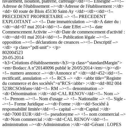
ravalement, isolation, plâtrerie, carrelage</dd><!-- Enseigne --><!--
Adresse de l'établissement --><dt>Adresse de l'établissement :</dt>
<dd> 60 route de Blois 45130 Saint-Ay </dd></dl></dd><!--
PRECEDENT PROPRIETAIRE --> <!-- PRECEDENT
EXPLOITANT --> <!-- Date immatriculation --><dt>A dater du :
</dt><dd>07 mai 2014</dd><!-- date Effet --><!-- date
Commencement Activite --><dt>Date de commencement d'activité :
</dt><dd>01 mai 2014</dd><!-- Publication légale --><!--
opposition --><!-- déclarations de creances --><!-- Descriptif -->
</dl> <p class="pdf-unit"> </p>
802004523
20-05-2014
<h3>Créations d'établissements</h3><p class="standardMargin">
<em>Bodacc A n°20140096 publié le 20/05/2014</em></p><dl>
<!-- numero annonce --><dt>Annonce n° </dt><dd>452</dd><!--
rectificatif, annulation --> <!-- RCS --> <dt> <abbr title="Registre
du commerce et des sociétés">n°RCS</abbr> :</dt><dd>802 004
523RCSOrléans</dd><!-- RM --><!-- denomination -->
<dt>Dénomination :</dt><dd>CAL RENOV</dd><!-- Nom -->
<!-- Prenom --><!-- Nom d'usage --> <!-- Nationalite --> <!-- Sigle -
-><!-- Forme Juridique --><dt>Forme :</dt><dd>Société à
responsabilité limitée</dd><!-- capital --><dt>Capital :</dt>
<dd>7000 EUR</dd><!-- pseudonyme --> <!-- nom commercial -->
<dt>Nom commercial :</dt><dd>CAL RENOV</dd><!--
administration --><dt>Administration :</dt><dd>Gérant : LOPES