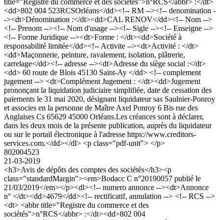
title="Registre du commerce et des sociétés">n°RCS</abbr> :</dt>
<dd>802 004 523RCSOrléans</dd><!-- RM --><!-- denomination -
-><dt>Dénomination :</dt><dd>CAL RENOV</dd><!-- Nom -->
<!-- Prenom --><!-- Nom d'usage --><!-- Sigle --><!-- Enseigne -->
<!-- Forme Juridique --><dt>Forme : </dt><dd>Société à
responsabilité limitée</dd><!-- Activite --><dt>Activité : </dt>
<dd>Maçonnerie, peinture, ravalement, isolation, plâtrerie,
carrelage</dd><!-- adresse --><dt>Adresse du siège social :</dt>
<dd> 60 route de Blois 45130 Saint-Ay </dd> <!-- complement
jugement --> <dt>Complément Jugement : </dt><dd>Jugement
prononçant la liquidation judiciaire simplifiée, date de cessation des
paiements le 31 mai 2020, désignant liquidateur sas Saulnier-Ponroy
et associes en la personne de Maître Axel Ponroy 6 Bis rue des
Anglaises Cs 65629 45000 Orléans.Les créances sont à déclarer,
dans les deux mois de la présente publication, auprès du liquidateur
ou sur le portail électronique à l'adresse https://www.creditors-
services.com.</dd></dl> <p class="pdf-unit"> </p>
802004523
21-03-2019
<h3>Avis de dépôts des comptes des sociétés</h3><p
class="standardMargin"><em>Bodacc C n°20190057 publié le
21/03/2019</em></p><dl><!-- numero annonce --><dt>Annonce
n° </dt><dd>4679</dd><!-- rectificatif, annulation --> <!-- RCS -->
<dt> <abbr title="Registre du commerce et des
sociétés">n°RCS</abbr> :</dt><dd>802 004