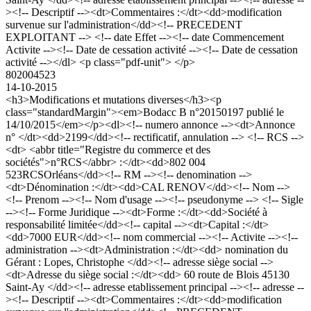
><!-- Descriptif --><dt>Commentaires :</dt><dd>modification
survenue sur l'administration</dd><!-- PRECEDENT
EXPLOITANT --> <!-- date Effet --><!-- date Commencement
Activite --><!-- Date de cessation activité --><!-- Date de cessation
activité --></dl> <p class="pdf-unit"> </p>
802004523
14-10-2015
<h3>Modifications et mutations diverses</h3><p
class="standardMargin"><em>Bodacc B n°20150197 publié le
14/10/2015</em></p><dl><!-- numero annonce --><dt>Annonce
n° </dt><dd>2199</dd><!-- rectificatif, annulation --> <!-- RCS -->
<dt> <abbr title="Registre du commerce et des
sociétés">n°RCS</abbr> :</dt><dd>802 004
523RCSOrléans</dd><!-- RM --><!-- denomination -->
<dt>Dénomination :</dt><dd>CAL RENOV</dd><!-- Nom -->
<!-- Prenom --><!-- Nom d'usage --><!-- pseudonyme --> <!-- Sigle
--><!-- Forme Juridique --><dt>Forme :</dt><dd>Société à
responsabilité limitée</dd><!-- capital --><dt>Capital :</dt>
<dd>7000 EUR</dd><!-- nom commercial --><!-- Activite --><!--
administration --><dt>Administration :</dt><dd> nomination du
Gérant : Lopes, Christophe </dd><!-- adresse siège social -->
<dt>Adresse du siège social :</dt><dd> 60 route de Blois 45130
Saint-Ay </dd><!-- adresse etablissement principal --><!-- adresse --
><!-- Descriptif --><dt>Commentaires :</dt><dd>modification