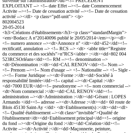
survenue sur l'administration</dd><!-- PRECEDENT
EXPLOITANT --> <!-- date Effet --><!-- date Commencement
Activite --><!-- Date de cessation activité --><!-- Date de cessation
activité --></dl> <p class="pdf-unit"> </p>
802004523
20-05-2014
<h3>Créations d'établissements</h3><p class="standardMargin">
<em>Bodacc A n°20140096 publié le 20/05/2014</em></p><dl>
<!-- numero annonce --><dt>Annonce n° </dt><dd>452</dd><!--
rectificatif, annulation --> <!-- RCS --> <dt> <abbr title="Registre
du commerce et des sociétés">n°RCS</abbr> :</dt><dd>802 004
523RCSOrléans</dd><!-- RM --><!-- denomination -->
<dt>Dénomination :</dt><dd>CAL RENOV</dd><!-- Nom -->
<!-- Prenom --><!-- Nom d'usage --> <!-- Nationalite --> <!-- Sigle -
-><!-- Forme Juridique --><dt>Forme :</dt><dd>Société à
responsabilité limitée</dd><!-- capital --><dt>Capital :</dt>
<dd>7000 EUR</dd><!-- pseudonyme --> <!-- nom commercial -->
<dt>Nom commercial :</dt><dd>CAL RENOV</dd><!--
administration --><dt>Administration :</dt><dd>Gérant : LOPES
Armando </dd><!-- adresse --><dt>Adresse :</dt><dd> 60 route de
Blois 45130 Saint-Ay </dd> <dt>Etablissement(s) :</dt><dd><dl>
<!-- Qualité établissement --><dt class="invisible">Qualité de
l'établissement</dt><dd>Etablissement principal</dd><!-- origine
du fond --><dt>Origine du fond :</dt><dd>Création</dd><!--
Activite --><dt>Activité :</dt><dd>Maçonnerie, peinture,