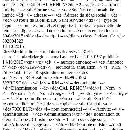
sociale : </dt> <dd>CAL RENOV</dd><!-- sigle --><!-- forme
juridique --> <dt>Forme : </dt> <dd>Société à responsabilité
limitée</dd><!-- adresse --> <dt>Adresse du siège social : </dt>
<dd> 60 route de Blois 45130 Saint-Ay</dd><dd><!-- type de
depot --> Comptes annuels et rapports<!-- note : ne pas mettre de
retour a la ligne --><!-- date de cloture --> de l'exercice clos le :
30/04/2015</dd><!-- descriptif --></dl> <p class="pdf-unit"> </p>
802004523
14-10-2015
<h3>Modifications et mutations diverses</h3><p
class="standardMargin"><em>Bodacc B n°20150197 publié le
14/10/2015</em></p><dl><!-- numero annonce --><dt>Annonce
n° </dt><dd>2199</dd><!-- rectificatif, annulation --> <!-- RCS -->
<dt> <abbr title="Registre du commerce et des
sociétés">n°RCS</abbr> :</dt><dd>802 004
523RCSOrléans</dd><!-- RM --><!-- denomination -->
<dt>Dénomination :</dt><dd>CAL RENOV</dd><!-- Nom -->
<!-- Prenom --><!-- Nom d'usage --><!-- pseudonyme --> <!-- Sigle
--><!-- Forme Juridique --><dt>Forme :</dt><dd>Société à
responsabilité limitée</dd><!-- capital --><dt>Capital :</dt>
<dd>7000 EUR</dd><!-- nom commercial --><!-- Activite --><!--
administration --><dt>Administration :</dt><dd> nomination du
Gérant : Lopes, Christophe </dd><!-- adresse siège social -->
<dt>Adresse du siège social :</dt><dd> 60 route de Blois 45130
Saint-Ay </dd><!-- adresse etablissement principal --><!-- adresse --