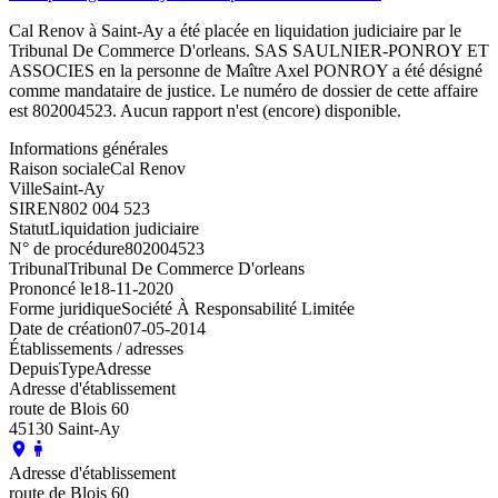
Cal Renov à Saint-Ay a été placée en liquidation judiciaire par le
Tribunal De Commerce D'orleans. SAS SAULNIER-PONROY ET
ASSOCIES en la personne de Maître Axel PONROY a été désigné
comme mandataire de justice. Le numéro de dossier de cette affaire
est 802004523. Aucun rapport n'est (encore) disponible.
Informations générales
Raison sociale
Cal Renov
Ville
Saint-Ay
SIREN
802 004 523
Statut
Liquidation judiciaire
N° de procédure
802004523
Tribunal
Tribunal De Commerce D'orleans
Prononcé le
18-11-2020
Forme juridique
Société À Responsabilité Limitée
Date de création
07-05-2014
Établissements / adresses
Depuis
Type
Adresse
Adresse d'établissement
route de Blois 60
45130 Saint-Ay
Adresse d'établissement
route de Blois 60