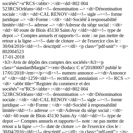
sociétés">n°RCS</abbr> :</dt><dd>802 004
523RCSOrléans</dd><!-- denomination --> <dt>Dénomination
sociale : </dt> <dd>CAL RENOV</dd><!-- sigle --><!-- forme
juridique --> <dt>Forme : </dt> <dd>Société à responsabilité
limitée</dd><!-- adresse --> <dt>Adresse du siège social : </dt>
<dd> 60 route de Blois 45130 Saint-Ay </dd><dd><!-- type de
depot --> Comptes annuels et rapports<!-- note : ne pas mettre de
retour a la ligne --><!-- date de cloture --> de l'exercice clos le :
30/04/2016</dd><!-- descriptif --></dl> <p class="pdf-unit"> </p>
802004523
17-01-2018
<h3>Avis de dépôts des comptes des sociétés</h3><p
class="standardMargin"><em>Bodacc C n°20180007 publié le
17/01/2018</em></p><dl><!-- numero annonce --><dt>Annonce
n° </dt><dd>1259</dd><!-- rectificatif, annulation --> <!-- RCS -->
<dt> <abbr title="Registre du commerce et des
sociétés">n°RCS</abbr> :</dt><dd>802 004
523RCSOrléans</dd><!-- denomination --> <dt>Dénomination
sociale : </dt> <dd>CAL RENOV</dd><!-- sigle --><!-- forme
juridique --> <dt>Forme : </dt> <dd>Société à responsabilité
limitée</dd><!-- adresse --> <dt>Adresse du siège social : </dt>
<dd> 60 route de Blois 45130 Saint-Ay </dd><dd><!-- type de
depot --> Comptes annuels et rapports<!-- note : ne pas mettre de
retour a la ligne --><!-- date de cloture --> de l'exercice clos le :
30/04/2016</dd><!-- descriptif --></dl> <p class="pdf-unit"> </p>