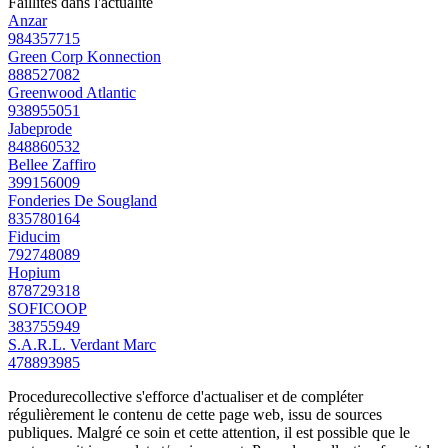
Faillites dans l'actualité
Anzar
984357715
Green Corp Konnection
888527082
Greenwood Atlantic
938955051
Jabeprode
848860532
Bellee Zaffiro
399156009
Fonderies De Sougland
835780164
Fiducim
792748089
Hopium
878729318
SOFICOOP
383755949
S.A.R.L. Verdant Marc
478893985
Procedurecollective s'efforce d'actualiser et de compléter
régulièrement le contenu de cette page web, issu de sources
publiques. Malgré ce soin et cette attention, il est possible que le