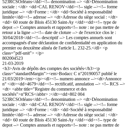
523RCSOrléans</dd><!-- denomination --> <dt>Dénomination
sociale : </dt> <dd>CAL RENOV</dd><!-- sigle --><!-- forme
juridique --> <dt>Forme : </dt> <dd>Société à responsabilité
limitée</dd><!-- adresse --> <dt>Adresse du siège social : </dt>
<dd> 60 route de Blois 45130 Saint-Ay </dd><dd><!-- type de
depot --> Comptes annuels et rapports<!-- note : ne pas mettre de
retour a la ligne --><!-- date de cloture --> de l'exercice clos le :
30/04/2018</dd><!-- descriptif --> Les comptes annuels sont
accompagnés d'une déclaration de confidentialité en application du
premier ou deuxième alinéa de l'article L. 232-25.</dl> <p
class="pdf-unit"> </p>
802004523
21-03-2019
<h3>Avis de dépôts des comptes des sociétés</h3><p
class="standardMargin"><em>Bodacc C n°20190057 publié le
21/03/2019</em></p><dl><!-- numero annonce --><dt>Annonce
n° </dt><dd>4679</dd><!-- rectificatif, annulation --> <!-- RCS -->
<dt> <abbr title="Registre du commerce et des
sociétés">n°RCS</abbr> :</dt><dd>802 004
523RCSOrléans</dd><!-- denomination --> <dt>Dénomination
sociale : </dt> <dd>CAL RENOV</dd><!-- sigle --><!-- forme
juridique --> <dt>Forme : </dt> <dd>Société à responsabilité
limitée</dd><!-- adresse --> <dt>Adresse du siège social : </dt>
<dd> 60 route de Blois 45130 Saint-Ay </dd><dd><!-- type de
depot --> Comptes annuels et rapports<!-- note : ne pas mettre de