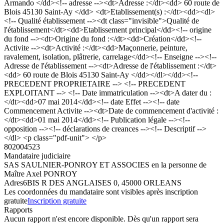
Armando </dd><!-- adresse --><dt>Adresse :</dt><dd> 60 route de
Blois 45130 Saint-Ay </dd> <dt>Etablissement(s) :</dt><dd><dl>
<!-- Qualité établissement --><dt class="invisible">Qualité de
l'établissement</dt><dd>Etablissement principal</dd><!-- origine
du fond --><dt>Origine du fond :</dt><dd>Création</dd><!--
Activite --><dt>Activité :</dt><dd>Maçonnerie, peinture,
ravalement, isolation, plâtrerie, carrelage</dd><!-- Enseigne --><!--
Adresse de l'établissement --><dt>Adresse de l'établissement :</dt>
<dd> 60 route de Blois 45130 Saint-Ay </dd></dl></dd><!--
PRECEDENT PROPRIETAIRE --> <!-- PRECEDENT
EXPLOITANT --> <!-- Date immatriculation --><dt>A dater du :
</dt><dd>07 mai 2014</dd><!-- date Effet --><!-- date
Commencement Activite --><dt>Date de commencement d'activité :
</dt><dd>01 mai 2014</dd><!-- Publication légale --><!--
opposition --><!-- déclarations de creances --><!-- Descriptif -->
</dl> <p class="pdf-unit"> </p>
802004523
Mandataire judiciaire
SAS SAULNIER-PONROY ET ASSOCIES en la personne de
Maître Axel PONROY
Adres
6BIS R DES ANGLAISES 0, 45000 ORLEANS
Les coordonnées du mandataire sont visibles après inscription
gratuite
Inscription gratuite
Rapports
Aucun rapport n'est encore disponible. Dès qu'un rapport sera