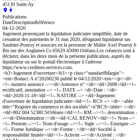
45130 Saint-Ay
Publications
Date
Description
Référence
04-12-2020
Jugement prononçant la liquidation judiciaire simplifiée, date de
cessation des paiements le 31 mai 2020, désignant liquidateur sas
Saulnier-Ponroy et associes en la personne de Maître Axel Ponroy 6
Bis rue des Anglaises Cs 65629 45000 Orléans.Les créances sont à
déclarer, dans les deux mois de la présente publication, auprès du
liquidateur ou sur le portail électronique à l'adresse
https://www.creditors-services.com.
<h3>Jugement d'ouverture</h3><p class="standardMargin">
<em>Bodacc A n°20200236 publié le 04/12/2020</em></p><dl>
<!-- numero annonce --><dt>Annonce n° </dt><dd>2608</dd><!--
rectificatif, annulation --> <!-- DATE --> <dt>Date : </dt>
<dd>2020-11-18</dd><!-- NATURE --> <dd>Jugement
d'ouverture de liquidation judiciaire</dd><!-- RCS --> <dt> <abbr
title="Registre du commerce et des sociétés">n°RCS</abbr> :</dt>
<dd>802 004 523RCSOrléans</dd><!-- RM --><!-- denomination -
-><dt>Dénomination :</dt><dd>CAL RENOV</dd><!-- Nom -->
<!-- Prenom --><!-- Nom d'usage --><!-- Sigle --><!-- Enseigne -->
<!-- Forme Juridique --><dt>Forme : </dt><dd>Société à
responsabilité limitée</dd><!-- Activite --><dt>Activité : </dt>