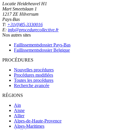
Locatie Heideheuvel H1
Mart Smeetslaan 1
1217 ZE Hilversum
Pays-Bas
T:
+31(0)85-3330016
E:
info@procedurecollective.fr
Nos autres sites
Faillissementsdossier
Pays-Bas
Faillissementsdossier
Belgique
PROCÉDURES
Nouvelles procédures
Procédures modifiées
Toutes les procédures
Recherche avancée
RÉGIONS
Ain
Aisne
Allier
Alpes-de-Haute-Provence
Alpes-Maritimes