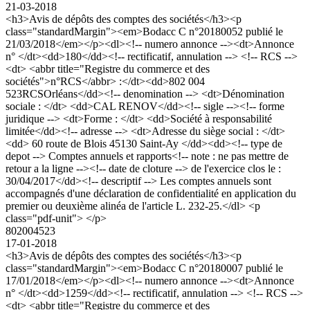
21-03-2018
<h3>Avis de dépôts des comptes des sociétés</h3><p
class="standardMargin"><em>Bodacc C n°20180052 publié le
21/03/2018</em></p><dl><!-- numero annonce --><dt>Annonce
n° </dt><dd>180</dd><!-- rectificatif, annulation --> <!-- RCS -->
<dt> <abbr title="Registre du commerce et des
sociétés">n°RCS</abbr> :</dt><dd>802 004
523RCSOrléans</dd><!-- denomination --> <dt>Dénomination
sociale : </dt> <dd>CAL RENOV</dd><!-- sigle --><!-- forme
juridique --> <dt>Forme : </dt> <dd>Société à responsabilité
limitée</dd><!-- adresse --> <dt>Adresse du siège social : </dt>
<dd> 60 route de Blois 45130 Saint-Ay </dd><dd><!-- type de
depot --> Comptes annuels et rapports<!-- note : ne pas mettre de
retour a la ligne --><!-- date de cloture --> de l'exercice clos le :
30/04/2017</dd><!-- descriptif --> Les comptes annuels sont
accompagnés d'une déclaration de confidentialité en application du
premier ou deuxième alinéa de l'article L. 232-25.</dl> <p
class="pdf-unit"> </p>
802004523
17-01-2018
<h3>Avis de dépôts des comptes des sociétés</h3><p
class="standardMargin"><em>Bodacc C n°20180007 publié le
17/01/2018</em></p><dl><!-- numero annonce --><dt>Annonce
n° </dt><dd>1259</dd><!-- rectificatif, annulation --> <!-- RCS -->
<dt> <abbr title="Registre du commerce et des