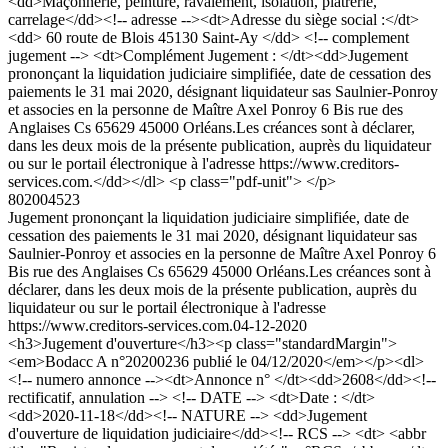
<dd>Maçonnerie, peinture, ravalement, isolation, plâtrerie,
carrelage</dd><!-- adresse --><dt>Adresse du siège social :</dt>
<dd> 60 route de Blois 45130 Saint-Ay </dd> <!-- complement
jugement --> <dt>Complément Jugement : </dt><dd>Jugement
prononçant la liquidation judiciaire simplifiée, date de cessation des
paiements le 31 mai 2020, désignant liquidateur sas Saulnier-Ponroy
et associes en la personne de Maître Axel Ponroy 6 Bis rue des
Anglaises Cs 65629 45000 Orléans.Les créances sont à déclarer,
dans les deux mois de la présente publication, auprès du liquidateur
ou sur le portail électronique à l'adresse https://www.creditors-
services.com.</dd></dl> <p class="pdf-unit"> </p>
802004523
Jugement prononçant la liquidation judiciaire simplifiée, date de
cessation des paiements le 31 mai 2020, désignant liquidateur sas
Saulnier-Ponroy et associes en la personne de Maître Axel Ponroy 6
Bis rue des Anglaises Cs 65629 45000 Orléans.Les créances sont à
déclarer, dans les deux mois de la présente publication, auprès du
liquidateur ou sur le portail électronique à l'adresse
https://www.creditors-services.com.
04-12-2020
<h3>Jugement d'ouverture</h3><p class="standardMargin">
<em>Bodacc A n°20200236 publié le 04/12/2020</em></p><dl>
<!-- numero annonce --><dt>Annonce n° </dt><dd>2608</dd><!--
rectificatif, annulation --> <!-- DATE --> <dt>Date : </dt>
<dd>2020-11-18</dd><!-- NATURE --> <dd>Jugement
d'ouverture de liquidation judiciaire</dd><!-- RCS --> <dt> <abbr