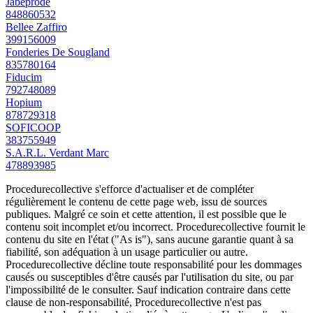
Jabeprode
848860532
Bellee Zaffiro
399156009
Fonderies De Sougland
835780164
Fiducim
792748089
Hopium
878729318
SOFICOOP
383755949
S.A.R.L. Verdant Marc
478893985
Procedurecollective s'efforce d'actualiser et de compléter
régulièrement le contenu de cette page web, issu de sources
publiques. Malgré ce soin et cette attention, il est possible que le
contenu soit incomplet et/ou incorrect. Procedurecollective fournit le
contenu du site en l'état ("As is"), sans aucune garantie quant à sa
fiabilité, son adéquation à un usage particulier ou autre.
Procedurecollective décline toute responsabilité pour les dommages
causés ou susceptibles d'être causés par l'utilisation du site, ou par
l'impossibilité de le consulter. Sauf indication contraire dans cette
clause de non-responsabilité, Procedurecollective n'est pas