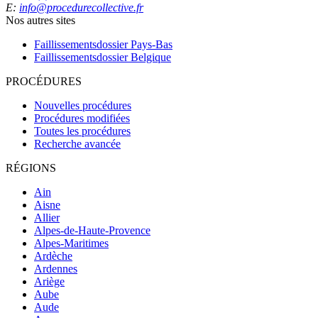
E:
info@procedurecollective.fr
Nos autres sites
Faillissementsdossier
Pays-Bas
Faillissementsdossier
Belgique
PROCÉDURES
Nouvelles procédures
Procédures modifiées
Toutes les procédures
Recherche avancée
RÉGIONS
Ain
Aisne
Allier
Alpes-de-Haute-Provence
Alpes-Maritimes
Ardèche
Ardennes
Ariège
Aube
Aude