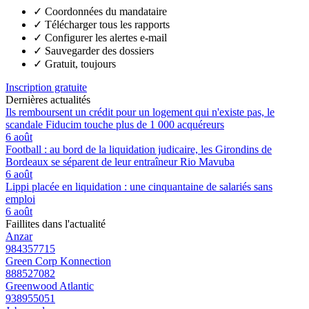
✓
Coordonnées du mandataire
✓
Télécharger tous les rapports
✓
Configurer les alertes e-mail
✓
Sauvegarder des dossiers
✓
Gratuit, toujours
Inscription gratuite
Dernières actualités
Ils remboursent un crédit pour un logement qui n'existe pas, le
scandale Fiducim touche plus de 1 000 acquéreurs
6 août
Football : au bord de la liquidation judicaire, les Girondins de
Bordeaux se séparent de leur entraîneur Rio Mavuba
6 août
Lippi placée en liquidation : une cinquantaine de salariés sans
emploi
6 août
Faillites dans l'actualité
Anzar
984357715
Green Corp Konnection
888527082
Greenwood Atlantic
938955051