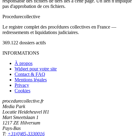
responsable des fichiers de tiers liés à cette page. Un lien n'implique
pas d'approbation de ces fichiers.
Procedure
collective
Le registre complet des procédures collectives en France —
redressements et liquidations judiciaires.
369.122
dossiers actifs
INFORMATIONS
À propos
Widget pour votre site
Contact & FAQ
Mentions légales
Privacy
Cookies
procedurecollective.fr
Media Park
Locatie Heideheuvel H1
Mart Smeetslaan 1
1217 ZE Hilversum
Pays-Bas
T:
+31(0)85-3330016