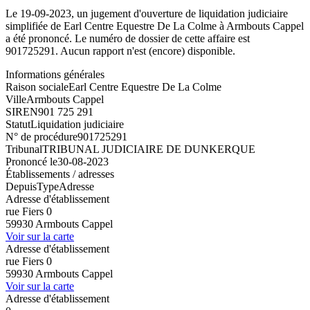
Le 19-09-2023, un jugement d'ouverture de liquidation judiciaire
simplifiée de Earl Centre Equestre De La Colme à Armbouts Cappel
a été prononcé. Le numéro de dossier de cette affaire est
901725291. Aucun rapport n'est (encore) disponible.
Informations générales
Raison sociale
Earl Centre Equestre De La Colme
Ville
Armbouts Cappel
SIREN
901 725 291
Statut
Liquidation judiciaire
N° de procédure
901725291
Tribunal
TRIBUNAL JUDICIAIRE DE DUNKERQUE
Prononcé le
30-08-2023
Établissements / adresses
Depuis
Type
Adresse
Adresse d'établissement
rue Fiers 0
59930 Armbouts Cappel
Voir sur la carte
Adresse d'établissement
rue Fiers 0
59930 Armbouts Cappel
Voir sur la carte
Adresse d'établissement