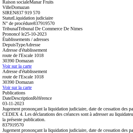
Raison sociale
Manar Fruits
Ville
Domazan
SIREN
837 919 570
Statut
Liquidation judiciaire
N° de procédure
837919570
Tribunal
Tribunal De Commerce De Nimes
Prononcé le
25-10-2023
Établissements / adresses
Depuis
Type
Adresse
Adresse d'établissement
route de l'Escale 1018
30390 Domazan
Voir sur la carte
Adresse d'établissement
route de l'Escale 1018
30390 Domazan
Voir sur la carte
Publications
Date
Description
Référence
03-11-2023
Jugement prononçant la liquidation judiciaire, date de cessation de
CEDEX 4. Les déclarations des créances sont à adresser au liquidateur
la présente publication.
837919570
Jugement prononçant la liquidation judiciaire, date de cessation de