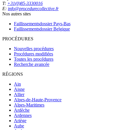
T:
+31(0)85-3330016
E:
info@procedurecollective.fr
Nos autres sites
Faillissementsdossier
Pays-Bas
Faillissementsdossier
Belgique
PROCÉDURES
Nouvelles procédures
Procédures modifiées
Toutes les procédures
Recherche avancée
RÉGIONS
Ain
Aisne
Allier
Alpes-de-Haute-Provence
Alpes-Maritimes
Ardèche
Ardennes
Ariège
Aube