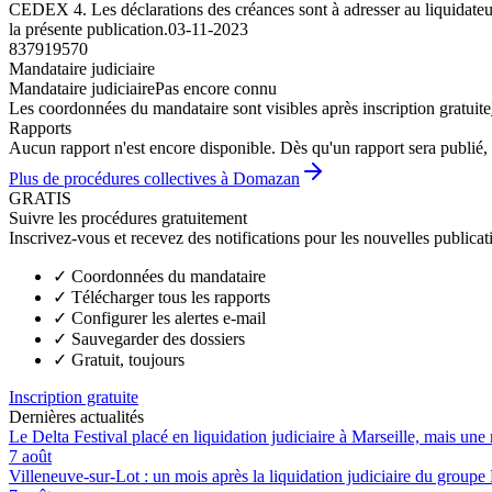
CEDEX 4. Les déclarations des créances sont à adresser au liquidateur
la présente publication.
03-11-2023
837919570
Mandataire judiciaire
Mandataire judiciaire
Pas encore connu
Les coordonnées du mandataire sont visibles après inscription gratuite
Rapports
Aucun rapport n'est encore disponible. Dès qu'un rapport sera publié, 
Plus de procédures collectives à Domazan
GRATIS
Suivre les procédures gratuitement
Inscrivez-vous et recevez des notifications pour les nouvelles publicat
✓
Coordonnées du mandataire
✓
Télécharger tous les rapports
✓
Configurer les alertes e-mail
✓
Sauvegarder des dossiers
✓
Gratuit, toujours
Inscription gratuite
Dernières actualités
Le Delta Festival placé en liquidation judiciaire à Marseille, mais une 
7 août
Villeneuve-sur-Lot : un mois après la liquidation judiciaire du groupe 