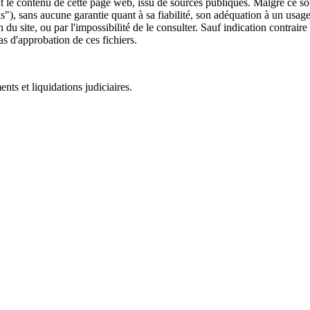
 le contenu de cette page web, issu de sources publiques. Malgré ce soin 
 is"), sans aucune garantie quant à sa fiabilité, son adéquation à un usag
 du site, ou par l'impossibilité de le consulter. Sauf indication contrair
as d'approbation de ces fichiers.
ts et liquidations judiciaires.