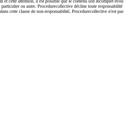
et cette attention, il est possible que le contenu soit incomplet et/ou
e particulier ou autre. Procedurecollective décline toute responsabilité
e dans cette clause de non-responsabilité, Procedurecollective n'est pas