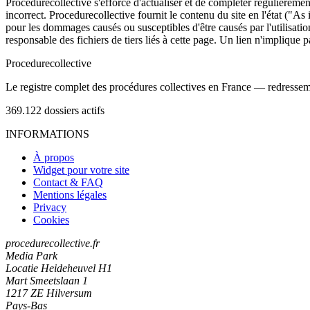
Procedurecollective s'efforce d'actualiser et de compléter régulièrement
incorrect. Procedurecollective fournit le contenu du site en l'état ("As
pour les dommages causés ou susceptibles d'être causés par l'utilisation
responsable des fichiers de tiers liés à cette page. Un lien n'implique p
Procedure
collective
Le registre complet des procédures collectives en France — redressemen
369.122
dossiers actifs
INFORMATIONS
À propos
Widget pour votre site
Contact & FAQ
Mentions légales
Privacy
Cookies
procedurecollective.fr
Media Park
Locatie Heideheuvel H1
Mart Smeetslaan 1
1217 ZE Hilversum
Pays-Bas