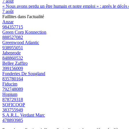
7 août
« Nous avons perdu un être humain et notre emploi » : après le décès de
7 août
Faillites dans l'actualité
Anzar
984357715
Green Corp Konnection
888527082
Greenwood Atlantic
938955051
Jabeprode
848860532
Bellee Zaffiro
399156009
Fonderies De Sougland
835780164
Fiducim
792748089
Hopium
878729318
SOFICOOP
383755949
S.A.R.L. Verdant Marc
478893985