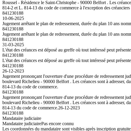
Roussel - Résidence le Saint-Christophe - 90000 Belfort . Les créances 
814-2 et L. 814-13 du code de commerce à l'exception des créanciers 
841230188
10-06-2025
Jugement arrêtant le plan de redressement, durée du plan 10 ans n
841230188
Jugement arrêtant le plan de redressement, durée du plan 10 ans n
841230188
31-03-2025
L'état des créances est déposé au greffe où tout intéressé peut présent
841230188
L'état des créances est déposé au greffe où tout intéressé peut présent
841230188
26-12-2023
Jugement prononçant l'ouverture d'une procédure de redressement jud
boulevard Richelieu - 90000 Belfort . Les créances sont à adresser, dan
814-13 du code de commerce.
841230188
Jugement prononçant l'ouverture d'une procédure de redressement jud
boulevard Richelieu - 90000 Belfort . Les créances sont à adresser, dan
814-13 du code de commerce.
26-12-2023
841230188
Mandataire judiciaire
Mandataire judiciaire
Pas encore connu
Les coordonnées du mandataire sont visibles après inscription gratuite