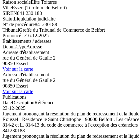
Raison sociale
Elite Toitures
Ville
Essert (Territoire de Belfort)
SIREN
841 230 188
Statut
Liquidation judiciaire
N° de procédure
841230188
Tribunal
Greffe du Tribunal de Commerce de Belfort
Prononcé le
16-12-2025
Établissements / adresses
Depuis
Type
Adresse
Adresse d'établissement
rue du Général de Gaulle 2
90850 Essert
Voir sur la carte
Adresse d'établissement
rue du Général de Gaulle 2
90850 Essert
Voir sur la carte
Publications
Date
Description
Référence
23-12-2025
Jugement prononçant la résolution du plan de redressement et la liqu
Roussel - Résidence le Saint-Christophe - 90000 Belfort . Les créances 
814-2 et L. 814-13 du code de commerce à l'exception des créanciers 
841230188
Jugement prononçant la résolution du plan de redressement et la liqu