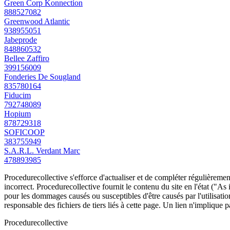
Green Corp Konnection
888527082
Greenwood Atlantic
938955051
Jabeprode
848860532
Bellee Zaffiro
399156009
Fonderies De Sougland
835780164
Fiducim
792748089
Hopium
878729318
SOFICOOP
383755949
S.A.R.L. Verdant Marc
478893985
Procedurecollective s'efforce d'actualiser et de compléter régulièrement
incorrect. Procedurecollective fournit le contenu du site en l'état ("As
pour les dommages causés ou susceptibles d'être causés par l'utilisation
responsable des fichiers de tiers liés à cette page. Un lien n'implique p
Procedure
collective