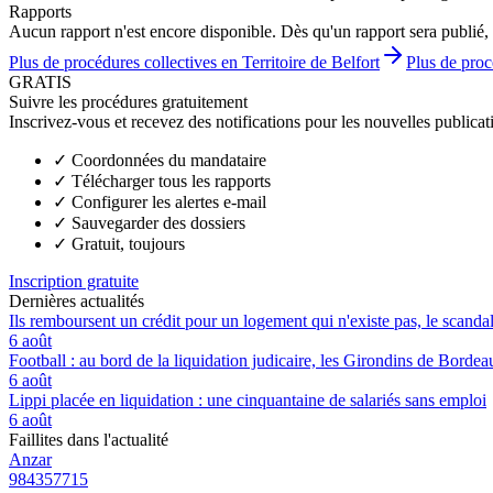
Rapports
Aucun rapport n'est encore disponible. Dès qu'un rapport sera publié, 
Plus de procédures collectives en Territoire de Belfort
Plus de proc
GRATIS
Suivre les procédures gratuitement
Inscrivez-vous et recevez des notifications pour les nouvelles publicat
✓
Coordonnées du mandataire
✓
Télécharger tous les rapports
✓
Configurer les alertes e-mail
✓
Sauvegarder des dossiers
✓
Gratuit, toujours
Inscription gratuite
Dernières actualités
Ils remboursent un crédit pour un logement qui n'existe pas, le scand
6 août
Football : au bord de la liquidation judicaire, les Girondins de Borde
6 août
Lippi placée en liquidation : une cinquantaine de salariés sans emploi
6 août
Faillites dans l'actualité
Anzar
984357715