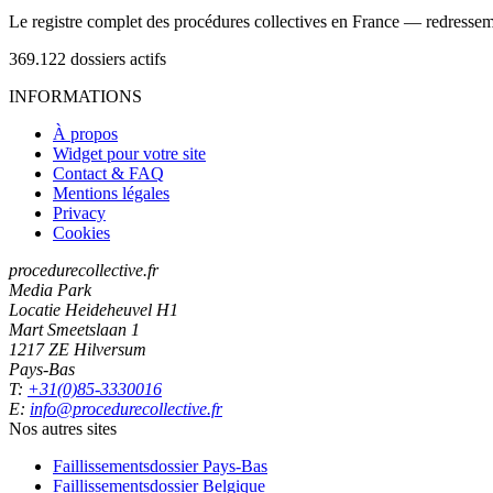
Le registre complet des procédures collectives en France — redressemen
369.122
dossiers actifs
INFORMATIONS
À propos
Widget pour votre site
Contact & FAQ
Mentions légales
Privacy
Cookies
procedurecollective.fr
Media Park
Locatie Heideheuvel H1
Mart Smeetslaan 1
1217 ZE Hilversum
Pays-Bas
T:
+31(0)85-3330016
E:
info@procedurecollective.fr
Nos autres sites
Faillissementsdossier
Pays-Bas
Faillissementsdossier
Belgique