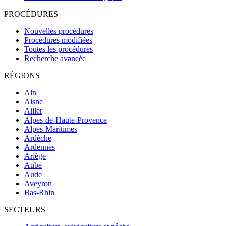
PROCÉDURES
Nouvelles procédures
Procédures modifiées
Toutes les procédures
Recherche avancée
RÉGIONS
Ain
Aisne
Allier
Alpes-de-Haute-Provence
Alpes-Maritimes
Ardèche
Ardennes
Ariège
Aube
Aude
Aveyron
Bas-Rhin
SECTEURS