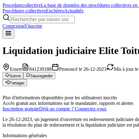
Procedure
collective
La base de données des procédures collectives en
Procédures collectives
Enchères
Actualités
Connexion
S'inscrire
Liquidation judiciaire
Elite Toit
Essert
841230188
Prononcé le 26-12-2023
Mis à jour l
Suivre
Sauvegarder
Partager
Plus d'informations disponibles pour les utilisateurs inscrits
Accès gratuit aux informations sur le mandataire, rapports et alertes
Inscription gratuite
Déjà un compte ? Connectez-vous
Le 26-12-2023, un jugement d'ouverture en redressement judiciaire de 
la résolution du plan de redressement et la liquidation judiciaire est p
Informations générales