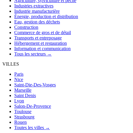
Agriculture, sylviculture et pêche
Industries extractives
Industrie manufacturière
Énergie, production et distribution
Eau, gestion des déchets
Construction
Commerce de gros et de détail
Transports et entreposage
Hébergement et restauration
Information et communication
Tous les secteurs →
VILLES
Paris
Nice
Saint-Die-Des-Vosges
Marseille
Saint Denis
Lyon
Salon-De-Provence
Toulouse
Strasbourg
Rouen
Toutes les villes →