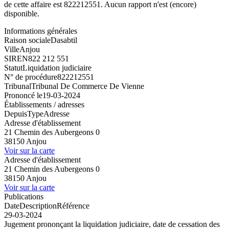
de cette affaire est 822212551. Aucun rapport n'est (encore)
disponible.
Informations générales
Raison sociale
Dasabtil
Ville
Anjou
SIREN
822 212 551
Statut
Liquidation judiciaire
N° de procédure
822212551
Tribunal
Tribunal De Commerce De Vienne
Prononcé le
19-03-2024
Établissements / adresses
Depuis
Type
Adresse
Adresse d'établissement
21 Chemin des Aubergeons 0
38150 Anjou
Voir sur la carte
Adresse d'établissement
21 Chemin des Aubergeons 0
38150 Anjou
Voir sur la carte
Publications
Date
Description
Référence
29-03-2024
Jugement prononçant la liquidation judiciaire, date de cessation des