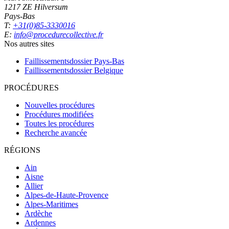
1217 ZE Hilversum
Pays-Bas
T:
+31(0)85-3330016
E:
info@procedurecollective.fr
Nos autres sites
Faillissementsdossier
Pays-Bas
Faillissementsdossier
Belgique
PROCÉDURES
Nouvelles procédures
Procédures modifiées
Toutes les procédures
Recherche avancée
RÉGIONS
Ain
Aisne
Allier
Alpes-de-Haute-Provence
Alpes-Maritimes
Ardèche
Ardennes