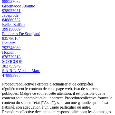
888527082
Greenwood Atlantic
938955051
Jabeprode
848860532
Bellee Zaffiro
399156009
Fonderies De Sougland
835780164
Fiducim
792748089
Hopium
878729318
SOFICOOP
383755949
S.A.R.L. Verdant Marc
478893985
Procedurecollective s'efforce d'actualiser et de compléter
régulièrement le contenu de cette page web, issu de sources
publiques. Malgré ce soin et cette attention, il est possible que le
contenu soit incomplet et/ou incorrect. Procedurecollective fournit le
contenu du site en l'état ("As is"), sans aucune garantie quant à sa
fiabilité, son adéquation à un usage particulier ou autre.
Procedurecollective décline toute responsabilité pour les dommages