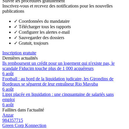
Suivre les procédures gratuitement
Inscrivez-vous et recevez des notifications pour les nouvelles
publications
✓
Coordonnées du mandataire
✓
Télécharger tous les rapports
✓
Configurer les alertes e-mail
✓
Sauvegarder des dossiers
✓
Gratuit, toujours
Inscription gratuite
Dernières actualités
Ils remboursent un crédit pour un logement qui n'existe pas, le
scandale Fiducim touche plus de 1 000 acquéreurs
6 août
Football : au bord de la liquidation judicaire, les Girondins de
Bordeaux se séparent de leur entraîneur Rio Mavuba
6 août
Lippi placée en liquidation : une cinquantaine de salariés sans
emploi
6 août
Faillites dans l'actualité
Anzar
984357715
Green Corp Konnection