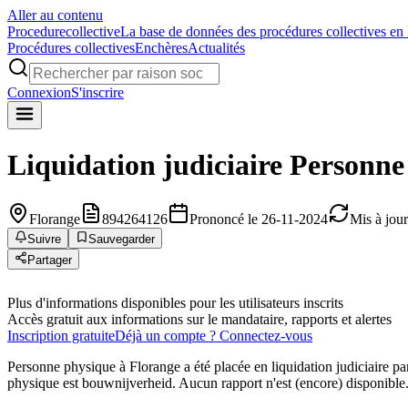
Aller au contenu
Procedure
collective
La base de données des procédures collectives en
Procédures collectives
Enchères
Actualités
Connexion
S'inscrire
Liquidation judiciaire
Personne
Florange
894264126
Prononcé le 26-11-2024
Mis à jou
Suivre
Sauvegarder
Partager
Plus d'informations disponibles pour les utilisateurs inscrits
Accès gratuit aux informations sur le mandataire, rapports et alertes
Inscription gratuite
Déjà un compte ? Connectez-vous
Personne physique à Florange a été placée en liquidation judiciaire pa
physique est bouwnijverheid. Aucun rapport n'est (encore) disponible