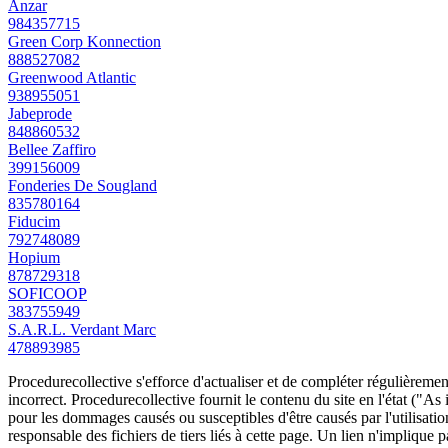
Anzar
984357715
Green Corp Konnection
888527082
Greenwood Atlantic
938955051
Jabeprode
848860532
Bellee Zaffiro
399156009
Fonderies De Sougland
835780164
Fiducim
792748089
Hopium
878729318
SOFICOOP
383755949
S.A.R.L. Verdant Marc
478893985
Procedurecollective s'efforce d'actualiser et de compléter régulièrement
incorrect. Procedurecollective fournit le contenu du site en l'état ("As
pour les dommages causés ou susceptibles d'être causés par l'utilisation
responsable des fichiers de tiers liés à cette page. Un lien n'implique p