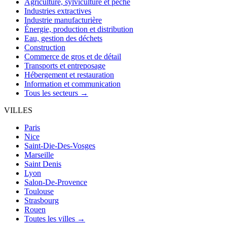
Agriculture, sylviculture et pêche
Industries extractives
Industrie manufacturière
Énergie, production et distribution
Eau, gestion des déchets
Construction
Commerce de gros et de détail
Transports et entreposage
Hébergement et restauration
Information et communication
Tous les secteurs →
VILLES
Paris
Nice
Saint-Die-Des-Vosges
Marseille
Saint Denis
Lyon
Salon-De-Provence
Toulouse
Strasbourg
Rouen
Toutes les villes →