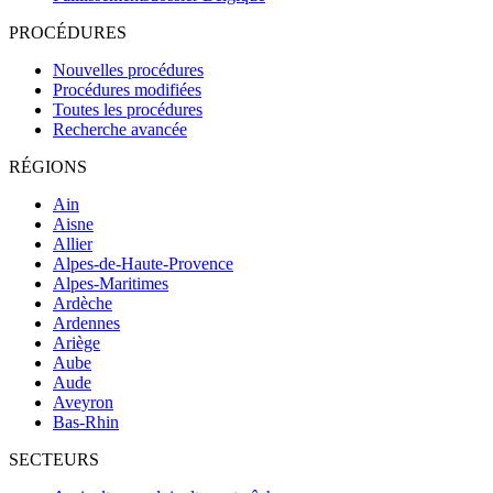
PROCÉDURES
Nouvelles procédures
Procédures modifiées
Toutes les procédures
Recherche avancée
RÉGIONS
Ain
Aisne
Allier
Alpes-de-Haute-Provence
Alpes-Maritimes
Ardèche
Ardennes
Ariège
Aube
Aude
Aveyron
Bas-Rhin
SECTEURS