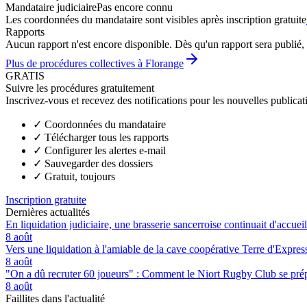
Mandataire judiciaire
Pas encore connu
Les coordonnées du mandataire sont visibles après inscription gratuite
Rapports
Aucun rapport n'est encore disponible. Dès qu'un rapport sera publié, 
Plus de procédures collectives à Florange
GRATIS
Suivre les procédures gratuitement
Inscrivez-vous et recevez des notifications pour les nouvelles publicat
✓
Coordonnées du mandataire
✓
Télécharger tous les rapports
✓
Configurer les alertes e-mail
✓
Sauvegarder des dossiers
✓
Gratuit, toujours
Inscription gratuite
Dernières actualités
En liquidation judiciaire, une brasserie sancerroise continuait d'accueill
8 août
Vers une liquidation à l'amiable de la cave coopérative Terre d'Expre
8 août
"On a dû recruter 60 joueurs" : Comment le Niort Rugby Club se prépar
8 août
Faillites dans l'actualité