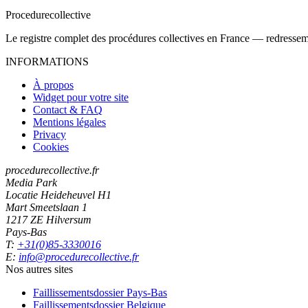
Procedure
collective
Le registre complet des procédures collectives en France — redressemen
INFORMATIONS
À propos
Widget pour votre site
Contact & FAQ
Mentions légales
Privacy
Cookies
procedurecollective.fr
Media Park
Locatie Heideheuvel H1
Mart Smeetslaan 1
1217 ZE Hilversum
Pays-Bas
T:
+31(0)85-3330016
E:
info@procedurecollective.fr
Nos autres sites
Faillissementsdossier
Pays-Bas
Faillissementsdossier
Belgique