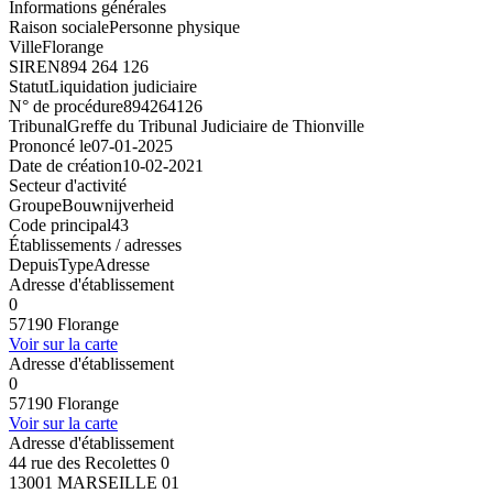
Informations générales
Raison sociale
Personne physique
Ville
Florange
SIREN
894 264 126
Statut
Liquidation judiciaire
N° de procédure
894264126
Tribunal
Greffe du Tribunal Judiciaire de Thionville
Prononcé le
07-01-2025
Date de création
10-02-2021
Secteur d'activité
Groupe
Bouwnijverheid
Code principal
43
Établissements / adresses
Depuis
Type
Adresse
Adresse d'établissement
0
57190 Florange
Voir sur la carte
Adresse d'établissement
0
57190 Florange
Voir sur la carte
Adresse d'établissement
44 rue des Recolettes 0
13001 MARSEILLE 01