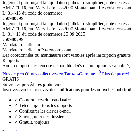
Jugement prononçant la liquidation judiciaire simplifiée, date de 
AMIZET 16, rue Mary Lafon - 82000 Montauban . Les créances sont à adr
L. 814-13 du code de commerce.
750980799
Jugement prononçant la liquidation judiciaire simplifiée, date de 
AMIZET 16, rue Mary Lafon - 82000 Montauban . Les créances sont à adr
L. 814-13 du code de commerce.
25-09-2025
750980799
Mandataire judiciaire
Mandataire judiciaire
Pas encore connu
Les coordonnées du mandataire sont visibles après inscription gratuite
Rapports
Aucun rapport n'est encore disponible. Dès qu'un rapport sera publié, 
Plus de procédures collectives en Tarn-et-Garonne
Plus de procédu
GRATIS
Suivre les procédures gratuitement
Inscrivez-vous et recevez des notifications pour les nouvelles publicat
✓
Coordonnées du mandataire
✓
Télécharger tous les rapports
✓
Configurer les alertes e-mail
✓
Sauvegarder des dossiers
✓
Gratuit, toujours