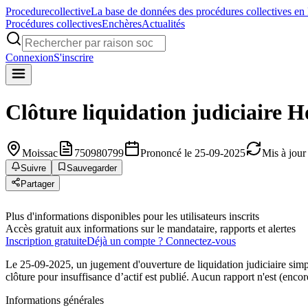
Procedure
collective
La base de données des procédures collectives en
Procédures collectives
Enchères
Actualités
Connexion
S'inscrire
Clôture liquidation judiciaire
Ho
Moissac
750980799
Prononcé le 25-09-2025
Mis à jour
Suivre
Sauvegarder
Partager
Plus d'informations disponibles pour les utilisateurs inscrits
Accès gratuit aux informations sur le mandataire, rapports et alertes
Inscription gratuite
Déjà un compte ? Connectez-vous
Le 25-09-2025, un jugement d'ouverture de liquidation judiciaire sim
clôture pour insuffisance d’actif est publié. Aucun rapport n'est (encor
Informations générales