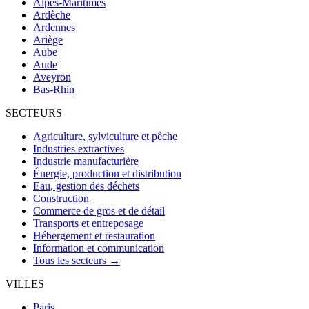
Alpes-Maritimes
Ardèche
Ardennes
Ariège
Aube
Aude
Aveyron
Bas-Rhin
SECTEURS
Agriculture, sylviculture et pêche
Industries extractives
Industrie manufacturière
Énergie, production et distribution
Eau, gestion des déchets
Construction
Commerce de gros et de détail
Transports et entreposage
Hébergement et restauration
Information et communication
Tous les secteurs →
VILLES
Paris