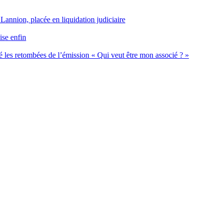
 Lannion, placée en liquidation judiciaire
ise enfin
 les retombées de l’émission « Qui veut être mon associé ? »