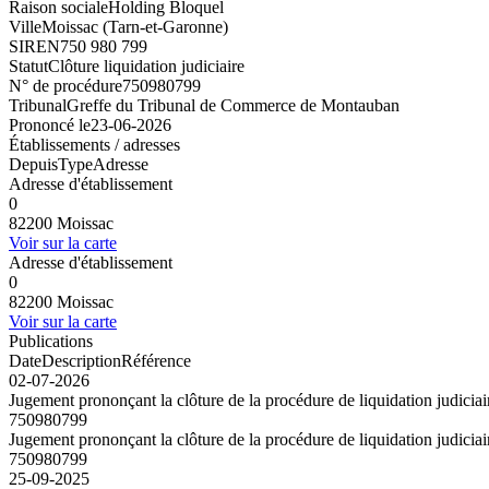
Raison sociale
Holding Bloquel
Ville
Moissac (Tarn-et-Garonne)
SIREN
750 980 799
Statut
Clôture liquidation judiciaire
N° de procédure
750980799
Tribunal
Greffe du Tribunal de Commerce de Montauban
Prononcé le
23-06-2026
Établissements / adresses
Depuis
Type
Adresse
Adresse d'établissement
0
82200 Moissac
Voir sur la carte
Adresse d'établissement
0
82200 Moissac
Voir sur la carte
Publications
Date
Description
Référence
02-07-2026
Jugement prononçant la clôture de la procédure de liquidation judiciair
750980799
Jugement prononçant la clôture de la procédure de liquidation judiciair
750980799
25-09-2025