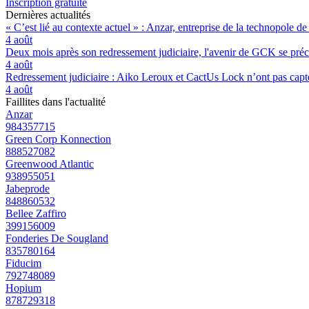
Inscription gratuite
Dernières actualités
« C’est lié au contexte actuel » : Anzar, entreprise de la technopole de
4 août
Deux mois après son redressement judiciaire, l'avenir de GCK se préc
4 août
Redressement judiciaire : Aiko Leroux et CactUs Lock n’ont pas capté
4 août
Faillites dans l'actualité
Anzar
984357715
Green Corp Konnection
888527082
Greenwood Atlantic
938955051
Jabeprode
848860532
Bellee Zaffiro
399156009
Fonderies De Sougland
835780164
Fiducim
792748089
Hopium
878729318