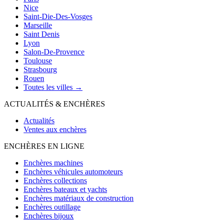
Nice
Saint-Die-Des-Vosges
Marseille
Saint Denis
Lyon
Salon-De-Provence
Toulouse
Strasbourg
Rouen
Toutes les villes →
ACTUALITÉS & ENCHÈRES
Actualités
Ventes aux enchères
ENCHÈRES EN LIGNE
Enchères machines
Enchères véhicules automoteurs
Enchères collections
Enchères bateaux et yachts
Enchères matériaux de construction
Enchères outillage
Enchères bijoux