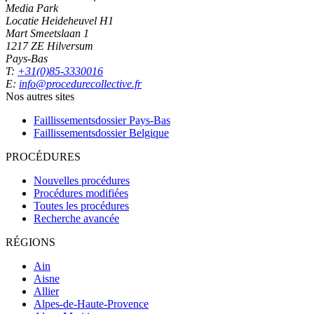
Media Park
Locatie Heideheuvel H1
Mart Smeetslaan 1
1217 ZE Hilversum
Pays-Bas
T:
+31(0)85-3330016
E:
info@procedurecollective.fr
Nos autres sites
Faillissementsdossier
Pays-Bas
Faillissementsdossier
Belgique
PROCÉDURES
Nouvelles procédures
Procédures modifiées
Toutes les procédures
Recherche avancée
RÉGIONS
Ain
Aisne
Allier
Alpes-de-Haute-Provence