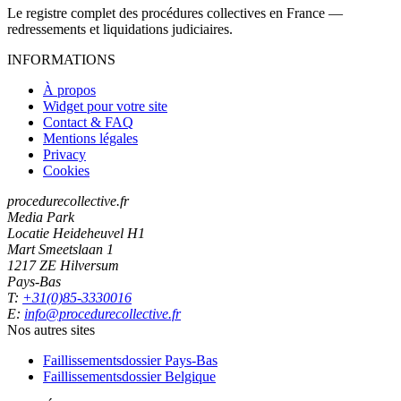
Le registre complet des procédures collectives en France —
redressements et liquidations judiciaires.
INFORMATIONS
À propos
Widget pour votre site
Contact & FAQ
Mentions légales
Privacy
Cookies
procedurecollective.fr
Media Park
Locatie Heideheuvel H1
Mart Smeetslaan 1
1217 ZE Hilversum
Pays-Bas
T:
+31(0)85-3330016
E:
info@procedurecollective.fr
Nos autres sites
Faillissementsdossier
Pays-Bas
Faillissementsdossier
Belgique