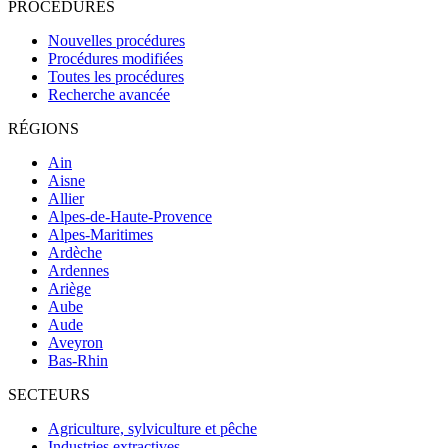
PROCÉDURES
Nouvelles procédures
Procédures modifiées
Toutes les procédures
Recherche avancée
RÉGIONS
Ain
Aisne
Allier
Alpes-de-Haute-Provence
Alpes-Maritimes
Ardèche
Ardennes
Ariège
Aube
Aude
Aveyron
Bas-Rhin
SECTEURS
Agriculture, sylviculture et pêche
Industries extractives