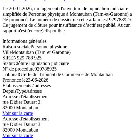
Le 20-01-2026, un jugement d'ouverture de liquidation judiciaire
simplifiée de Personne physique à Montauban (Tarn-et-Garonne) a
été prononcé. Le numéro de dossier de cette affaire est 929788925.
Ce jugement de clôture pour insuffisance d’actif est publié. Aucun
rapport n'est (encore) disponible.
Informations générales
Raison sociale
Personne physique
Ville
Montauban (Tarn-et-Garonne)
SIREN
929 788 925
Statut
Clôture liquidation judiciaire
N° de procédure
929788925
Tribunal
Greffe du Tribunal de Commerce de Montauban
Prononcé le
23-06-2026
Établissements / adresses
Depuis
Type
Adresse
Adresse d'établissement
rue Didier Daurat 3
82000 Montauban
Voir sur la carte
Adresse d'établissement
rue Didier Daurat 3
82000 Montauban
Voir sur la carte