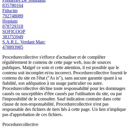
Fonderies De Sougland
835780164
Fiducim
792748089
Hopium
878729318
SOFICOOP
383755949
S.A.R.L. Verdant Marc
478893985
Procedurecollective s'efforce d'actualiser et de compléter
régulièrement le contenu de cette page web, issu de sources
publiques. Malgré ce soin et cette attention, il est possible que le
contenu soit incomplet et/ou incorrect. Procedurecollective fournit le
contenu du site en l'état ("As is"), sans aucune garantie quant à sa
fiabilité, son adéquation à un usage particulier ou autre.
Procedurecollective décline toute responsabilité pour les dommages
causés ou susceptibles d'être causés par l'utilisation du site, ou par
l'impossibilité de le consulter. Sauf indication contraire dans cette
clause de non-responsabilité, Procedurecollective n'est pas
responsable des fichiers de tiers liés à cette page. Un lien n'implique
pas d'approbation de ces fichiers.
Procedure
collective