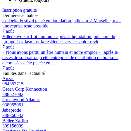
✓
Gratuit, toujours
Inscription gratuite
Dernières actualités
Le Delta Festival placé en liquidation judiciaire à Marseille, mais
une reprise reste possible
7 août
Villeneuve-sur-Lot : un mois après la liquidation judiciaire du
groupe Les Jasmins, la résidence service senior revit
7 août
« Nous avons perdu un être humain et notre emploi » : après le
décès de son patron, cette entreprise de distribution de boissons
alcoolisées a été placée en ...
7 août
Faillites dans l'actualité
Anzar
984357715
Green Corp Konnection
888527082
Greenwood Atlantic
938955051
Jabeprode
848860532
Bellee Zaffiro
399156009