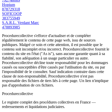
792748089
Hopium
878729318
SOFICOOP
383755949
S.A.R.L. Verdant Marc
478893985
Procedurecollective s'efforce d'actualiser et de compléter
régulièrement le contenu de cette page web, issu de sources
publiques. Malgré ce soin et cette attention, il est possible que le
contenu soit incomplet et/ou incorrect. Procedurecollective fournit le
contenu du site en l'état ("As is"), sans aucune garantie quant à sa
fiabilité, son adéquation à un usage particulier ou autre.
Procedurecollective décline toute responsabilité pour les dommages
causés ou susceptibles d'être causés par l'utilisation du site, ou par
l'impossibilité de le consulter. Sauf indication contraire dans cette
clause de non-responsabilité, Procedurecollective n'est pas
responsable des fichiers de tiers liés à cette page. Un lien n'implique
pas d'approbation de ces fichiers.
Procedure
collective
Le registre complet des procédures collectives en France —
redressements et liquidations judiciaires.