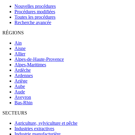
Nouvelles procédures
Procédures modifiées
Toutes les procédures
Recherche avancée
RÉGIONS
Ain
Aisne
Allier
Alpes-de-Haute-Provence
Alpes-Maritimes
Ardèche
Ardennes
Ariège
Aube
Aude
Aveyron
Bas-Rhin
SECTEURS
Agriculture, sylviculture et pêche
Industries extractives
Industrie manufacturière