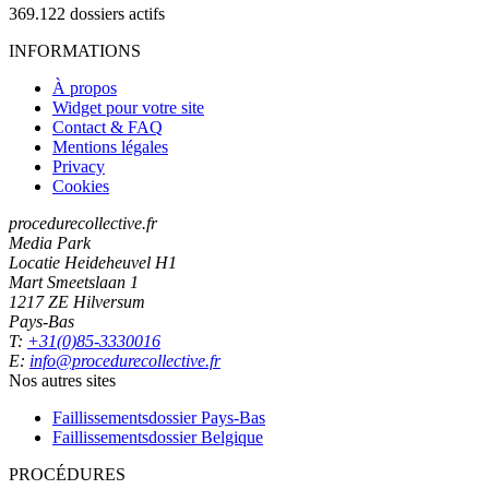
369.122
dossiers actifs
INFORMATIONS
À propos
Widget pour votre site
Contact & FAQ
Mentions légales
Privacy
Cookies
procedurecollective.fr
Media Park
Locatie Heideheuvel H1
Mart Smeetslaan 1
1217 ZE Hilversum
Pays-Bas
T:
+31(0)85-3330016
E:
info@procedurecollective.fr
Nos autres sites
Faillissementsdossier
Pays-Bas
Faillissementsdossier
Belgique
PROCÉDURES