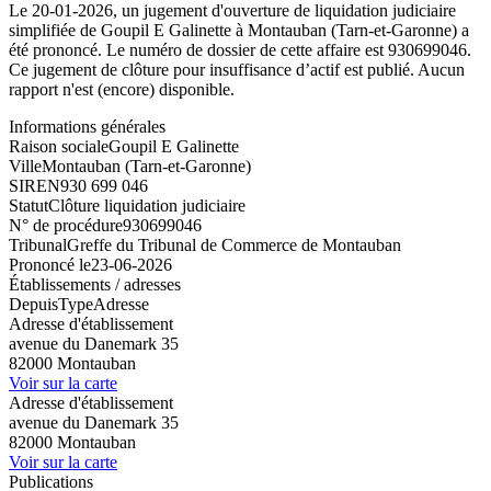
Le 20-01-2026, un jugement d'ouverture de liquidation judiciaire
simplifiée de Goupil E Galinette à Montauban (Tarn-et-Garonne) a
été prononcé. Le numéro de dossier de cette affaire est 930699046.
Ce jugement de clôture pour insuffisance d’actif est publié. Aucun
rapport n'est (encore) disponible.
Informations générales
Raison sociale
Goupil E Galinette
Ville
Montauban (Tarn-et-Garonne)
SIREN
930 699 046
Statut
Clôture liquidation judiciaire
N° de procédure
930699046
Tribunal
Greffe du Tribunal de Commerce de Montauban
Prononcé le
23-06-2026
Établissements / adresses
Depuis
Type
Adresse
Adresse d'établissement
avenue du Danemark 35
82000 Montauban
Voir sur la carte
Adresse d'établissement
avenue du Danemark 35
82000 Montauban
Voir sur la carte
Publications