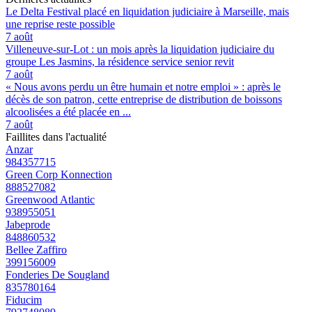
Le Delta Festival placé en liquidation judiciaire à Marseille, mais
une reprise reste possible
7 août
Villeneuve-sur-Lot : un mois après la liquidation judiciaire du
groupe Les Jasmins, la résidence service senior revit
7 août
« Nous avons perdu un être humain et notre emploi » : après le
décès de son patron, cette entreprise de distribution de boissons
alcoolisées a été placée en ...
7 août
Faillites dans l'actualité
Anzar
984357715
Green Corp Konnection
888527082
Greenwood Atlantic
938955051
Jabeprode
848860532
Bellee Zaffiro
399156009
Fonderies De Sougland
835780164
Fiducim