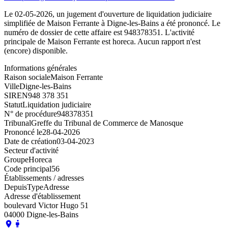
Le 02-05-2026, un jugement d'ouverture de liquidation judiciaire
simplifiée de Maison Ferrante à Digne-les-Bains a été prononcé. Le
numéro de dossier de cette affaire est 948378351. L'activité
principale de Maison Ferrante est horeca. Aucun rapport n'est
(encore) disponible.
Informations générales
Raison sociale
Maison Ferrante
Ville
Digne-les-Bains
SIREN
948 378 351
Statut
Liquidation judiciaire
N° de procédure
948378351
Tribunal
Greffe du Tribunal de Commerce de Manosque
Prononcé le
28-04-2026
Date de création
03-04-2023
Secteur d'activité
Groupe
Horeca
Code principal
56
Établissements / adresses
Depuis
Type
Adresse
Adresse d'établissement
boulevard Victor Hugo 51
04000 Digne-les-Bains