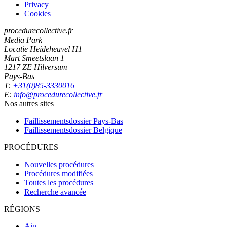
Privacy
Cookies
procedurecollective.fr
Media Park
Locatie Heideheuvel H1
Mart Smeetslaan 1
1217 ZE Hilversum
Pays-Bas
T:
+31(0)85-3330016
E:
info@procedurecollective.fr
Nos autres sites
Faillissementsdossier
Pays-Bas
Faillissementsdossier
Belgique
PROCÉDURES
Nouvelles procédures
Procédures modifiées
Toutes les procédures
Recherche avancée
RÉGIONS
Ain