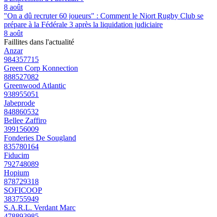
8 août
"On a dû recruter 60 joueurs" : Comment le Niort Rugby Club se
prépare à la Fédérale 3 après la liquidation judiciaire
8 août
Faillites dans l'actualité
Anzar
984357715
Green Corp Konnection
888527082
Greenwood Atlantic
938955051
Jabeprode
848860532
Bellee Zaffiro
399156009
Fonderies De Sougland
835780164
Fiducim
792748089
Hopium
878729318
SOFICOOP
383755949
S.A.R.L. Verdant Marc
478893985