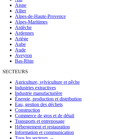
Aisne
Allier
Alpes-de-Haute-Provence
Alpes-Maritimes
Ardèche
Ardennes
Ariège
Aube
Aude
Aveyron
Bas-Rhin
SECTEURS
Agriculture, sylviculture et pêche
Industries extractives
Industrie manufacturière
Énergie, production et distribution
Eau, gestion des déchets
Construction
Commerce de gros et de détail
Transports et entreposage
Hébergement et restauration
Information et communication
Tous les secteurs →