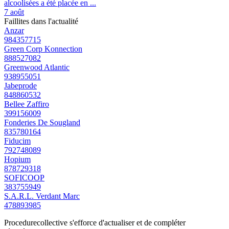
alcoolisées a été placée en ...
7 août
Faillites dans l'actualité
Anzar
984357715
Green Corp Konnection
888527082
Greenwood Atlantic
938955051
Jabeprode
848860532
Bellee Zaffiro
399156009
Fonderies De Sougland
835780164
Fiducim
792748089
Hopium
878729318
SOFICOOP
383755949
S.A.R.L. Verdant Marc
478893985
Procedurecollective s'efforce d'actualiser et de compléter