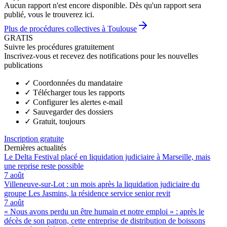
Aucun rapport n'est encore disponible. Dès qu'un rapport sera
publié, vous le trouverez ici.
Plus de procédures collectives à Toulouse
GRATIS
Suivre les procédures gratuitement
Inscrivez-vous et recevez des notifications pour les nouvelles
publications
✓
Coordonnées du mandataire
✓
Télécharger tous les rapports
✓
Configurer les alertes e-mail
✓
Sauvegarder des dossiers
✓
Gratuit, toujours
Inscription gratuite
Dernières actualités
Le Delta Festival placé en liquidation judiciaire à Marseille, mais
une reprise reste possible
7 août
Villeneuve-sur-Lot : un mois après la liquidation judiciaire du
groupe Les Jasmins, la résidence service senior revit
7 août
« Nous avons perdu un être humain et notre emploi » : après le
décès de son patron, cette entreprise de distribution de boissons