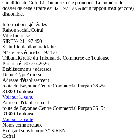
simplifiée de Cofral à Toulouse a été prononcé. Le numéro de
dossier de cette affaire est 421197450. Aucun rapport n'est (encore)
disponible.
Informations générales
Raison sociale
Cofral
Ville
Toulouse
SIREN
421 197 450
Statut
Liquidation judiciaire
N° de procédure
421197450
Tribunal
Greffe du Tribunal de Commerce de Toulouse
Prononcé le
07-05-2026
Établissements / adresses
Depuis
Type
Adresse
Adresse d'établissement
route de Bayonne Centre Commercial Purpan 36 -54
31300 Toulouse
Voir sur la carte
Adresse d'établissement
route de Bayonne Centre Commercial Purpan 36 -54
31300 Toulouse
Voir sur la carte
Noms commerciaux
Exerçant sous le nom
N° SIREN
Cofral