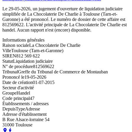
Le 29-05-2026, un jugement d'ouverture de liquidation judiciaire
simplifiée de La Chocolaterie De Charlie à Toulouse (Tarn-et-
Garonne) a été prononcé. Le numéro de dossier de cette affaire est
812569622. L'activité principale de La Chocolaterie De Charlie est
handel. Aucun rapport n'est (encore) disponible.
Informations générales
Raison sociale
La Chocolaterie De Charlie
Ville
Toulouse (Tarn-et-Garonne)
SIREN
812 569 622
Statut
Liquidation judiciaire
N° de procédure
812569622
Tribunal
Greffe du Tribunal de Commerce de Montauban
Prononcé le
19-05-2026
Date de création
01-07-2015
Secteur d'activité
Groupe
Handel
Code principal
47
Établissements / adresses
Depuis
Type
Adresse
Adresse d'établissement
B Rue Alsace-lorraine 54
31000 Toulouse