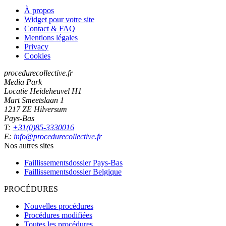
À propos
Widget pour votre site
Contact & FAQ
Mentions légales
Privacy
Cookies
procedurecollective.fr
Media Park
Locatie Heideheuvel H1
Mart Smeetslaan 1
1217 ZE Hilversum
Pays-Bas
T:
+31(0)85-3330016
E:
info@procedurecollective.fr
Nos autres sites
Faillissementsdossier
Pays-Bas
Faillissementsdossier
Belgique
PROCÉDURES
Nouvelles procédures
Procédures modifiées
Toutes les procédures