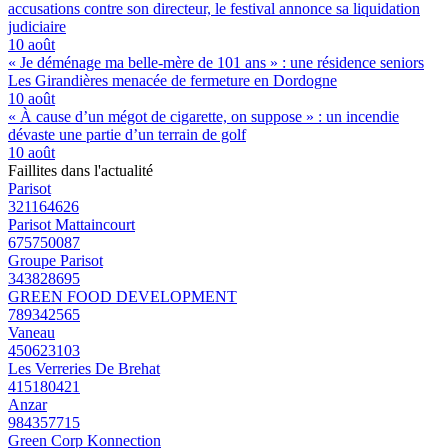
accusations contre son directeur, le festival annonce sa liquidation
judiciaire
10 août
« Je déménage ma belle-mère de 101 ans » : une résidence seniors
Les Girandières menacée de fermeture en Dordogne
10 août
« À cause d’un mégot de cigarette, on suppose » : un incendie
dévaste une partie d’un terrain de golf
10 août
Faillites dans l'actualité
Parisot
321164626
Parisot Mattaincourt
675750087
Groupe Parisot
343828695
GREEN FOOD DEVELOPMENT
789342565
Vaneau
450623103
Les Verreries De Brehat
415180421
Anzar
984357715
Green Corp Konnection