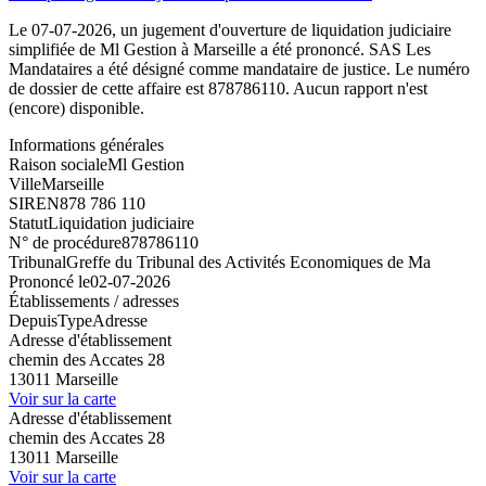
Le 07-07-2026, un jugement d'ouverture de liquidation judiciaire
simplifiée de Ml Gestion à Marseille a été prononcé. SAS Les
Mandataires a été désigné comme mandataire de justice. Le numéro
de dossier de cette affaire est 878786110. Aucun rapport n'est
(encore) disponible.
Informations générales
Raison sociale
Ml Gestion
Ville
Marseille
SIREN
878 786 110
Statut
Liquidation judiciaire
N° de procédure
878786110
Tribunal
Greffe du Tribunal des Activités Economiques de Ma
Prononcé le
02-07-2026
Établissements / adresses
Depuis
Type
Adresse
Adresse d'établissement
chemin des Accates 28
13011 Marseille
Voir sur la carte
Adresse d'établissement
chemin des Accates 28
13011 Marseille
Voir sur la carte