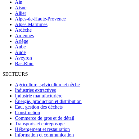
Ain
Aisne
Allier
Alpes-de-Haute-Provence
Alpes-Maritimes
Ardèche
Ardennes
Ariège
Aube
Aude
Aveyron
Bas-Rhin
SECTEURS
Agriculture, sylviculture et pêche
Industries extractives
Industrie manufacturière
Énergie, production et distribution
Eau, gestion des déchets
Construction
Commerce de gros et de détail
Transports et entreposage
Hébergement et restauration
Information et communication