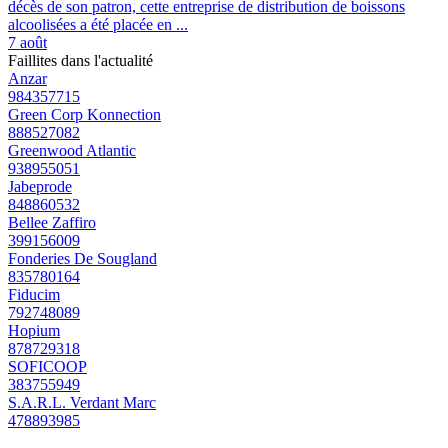
décès de son patron, cette entreprise de distribution de boissons
alcoolisées a été placée en ...
7 août
Faillites dans l'actualité
Anzar
984357715
Green Corp Konnection
888527082
Greenwood Atlantic
938955051
Jabeprode
848860532
Bellee Zaffiro
399156009
Fonderies De Sougland
835780164
Fiducim
792748089
Hopium
878729318
SOFICOOP
383755949
S.A.R.L. Verdant Marc
478893985