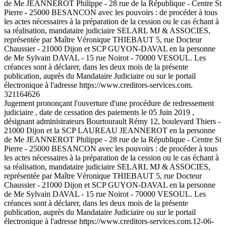
de Me JEANNEROT Philippe - 28 rue de la République - Centre St
Pierre - 25000 BESANCON avec les pouvoirs : de procéder à tous
les actes nécessaires à la préparation de la cession ou le cas échant à
sa réalisation, mandataire judiciaire SELARL MJ & ASSOCIES,
représentée par Maître Véronique THIEBAUT 5, rue Docteur
Chaussier - 21000 Dijon et SCP GUYON-DAVAL en la personne
de Me Sylvain DAVAL - 15 rue Noirot - 70000 VESOUL. Les
créances sont à déclarer, dans les deux mois de la présente
publication, auprès du Mandataire Judiciaire ou sur le portail
électronique à l'adresse https://www.creditors-services.com.
321164626
Jugement prononçant l'ouverture d'une procédure de redressement
judiciaire , date de cessation des paiements le 05 Juin 2019 ,
désignant administrateurs Bourtourault Rémy 12, boulevard Thiers -
21000 Dijon et la SCP LAUREAU JEANNEROT en la personne
de Me JEANNEROT Philippe - 28 rue de la République - Centre St
Pierre - 25000 BESANCON avec les pouvoirs : de procéder à tous
les actes nécessaires à la préparation de la cession ou le cas échant à
sa réalisation, mandataire judiciaire SELARL MJ & ASSOCIES,
représentée par Maître Véronique THIEBAUT 5, rue Docteur
Chaussier - 21000 Dijon et SCP GUYON-DAVAL en la personne
de Me Sylvain DAVAL - 15 rue Noirot - 70000 VESOUL. Les
créances sont à déclarer, dans les deux mois de la présente
publication, auprès du Mandataire Judiciaire ou sur le portail
électronique à l'adresse https://www.creditors-services.com.
12-06-