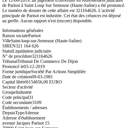
Le 12-06-2019, un jugement d'ouverture en redressement judiciaire
de Parisot à Saint Loup Sur Semouse (Haute-Saône) a été prononcé.
Le numéro de dossier de cette affaire est 321164626. L'activité
principale de Parisot est industrie. Cet état des créances est déposé
au greffe. Aucun rapport n'est (encore) disponible.
Informations générales
Raison sociale
Parisot
Ville
Saint-loup-sur-Semouse (Haute-Saône)
SIREN
321 164 626
Statut
Liquidation judiciaire
N° de procédure
321164626
Tribunal
Tribunal De Commerce De Dijon
Prononcé le
03-12-2019
Forme juridique
Société Par Actions Simplifiée
Date de création
09-03-1981
Capital libéré
6154656,00 EURO
Secteur d'activité
Groupe
Industrie
Code principal
31
Code secondaire
3109
Établissements / adresses
Depuis
Type
Adresse
Adresse d'établissement
avenue Jacques Parisot 15