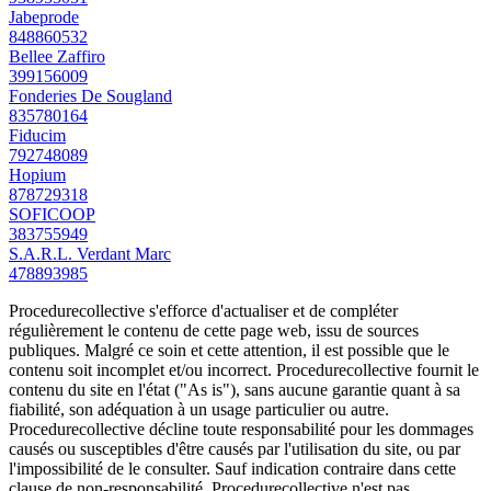
Jabeprode
848860532
Bellee Zaffiro
399156009
Fonderies De Sougland
835780164
Fiducim
792748089
Hopium
878729318
SOFICOOP
383755949
S.A.R.L. Verdant Marc
478893985
Procedurecollective s'efforce d'actualiser et de compléter
régulièrement le contenu de cette page web, issu de sources
publiques. Malgré ce soin et cette attention, il est possible que le
contenu soit incomplet et/ou incorrect. Procedurecollective fournit le
contenu du site en l'état ("As is"), sans aucune garantie quant à sa
fiabilité, son adéquation à un usage particulier ou autre.
Procedurecollective décline toute responsabilité pour les dommages
causés ou susceptibles d'être causés par l'utilisation du site, ou par
l'impossibilité de le consulter. Sauf indication contraire dans cette
clause de non-responsabilité, Procedurecollective n'est pas