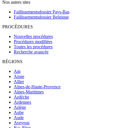
Nos autres sites
Faillissementsdossier
Pays-Bas
Faillissementsdossier
Belgique
PROCÉDURES
Nouvelles procédures
Procédures modifiées
Toutes les procédures
Recherche avancée
RÉGIONS
Ain
Aisne
Allier
Alpes-de-Haute-Provence
Alpes-Maritimes
Ardèche
Ardennes
Ariège
Aube
Aude
Aveyron
Bas-Rhin