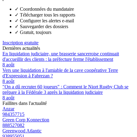
✓
Coordonnées du mandataire
✓
Télécharger tous les rapports
✓
Configurer les alertes e-mail
✓
Sauvegarder des dossiers
✓
Gratuit, toujours
Inscription gratuite
Dernières actualités
En liquidation judiciaire, une brasserie sancerroise continuait
d'accueillir des clients : la préfecture ferme l'établissement
8 août
Vers une liquidation à l'amiable de la cave coopérative Terre
d'Expression à Fabrezan ?
8 août
"On a dû recruter 60 joueurs" : Comment le Niort Rugby Club se
prépare à la Fédérale 3 après la liquidation judiciaire
8 août
Faillites dans l'actualité
Anzar
984357715
Green Corp Konnection
888527082
Greenwood Atlantic
938955051